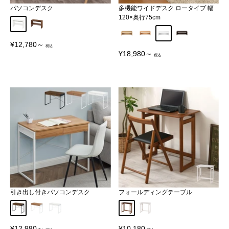
パソコンデスク
多機能ワイドデスク ロータイプ 幅
120×奥行75cm
ホワイト
ウォールナット
オーク
ナチュラル
ホワイト
ダークブラウン
販
¥12,780～
売
販
¥18,980～
価
売
格
価
格
引き出し付きパソコンデスク
フォールディングテーブル
ブラウン
オーク
ホワイト
ブラウン
ホワイト
販
販
¥12,980～
¥10,180