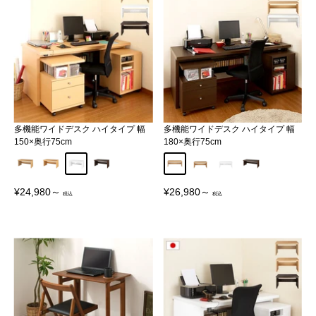
多機能ワイドデスク ハイタイプ 幅
多機能ワイドデスク ハイタイプ 幅
150×奥行75cm
180×奥行75cm
オーク
ナチュラル
ホワイト
ダークブラウン
オーク
ナチュラル
ホワイト
ダークブラウン
販
販
¥24,980～
¥26,980～
売
売
価
価
格
格