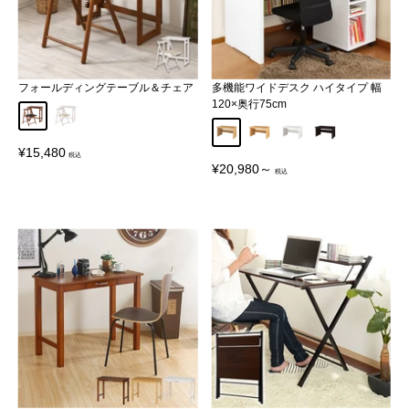
フォールディングテーブル＆チェア
多機能ワイドデスク ハイタイプ 幅
120×奥行75cm
ブラウン
ホワイト
オーク
ナチュラル
ホワイト
ダークブラウン
販
¥15,480
売
販
¥20,980～
価
売
格
価
格