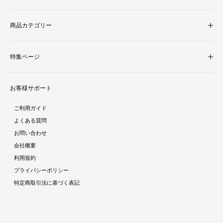
商品カテゴリー
収納家具
特集ページ
照明・ライト
テレビ台
新着商品
ラグ・マット
お客様サポート
人気商品ランキング
テーブル
酷暑対策特集
ダイニング
ご利用ガイド
ラタン調家具特集
ソファ・クッション
よくある質問
ストーン調家具特集
チェア・座椅子
お問い合わせ
おままごとシリーズ特集
デスク
会社概要
ガーデン特集
ミラー・ドレッサー
利用規約
トラベルアイテム特集
パーテーション・衝立
プライバシーポリシー
インテリア照明特集
ベッド・寝具
特定商取引法に基づく表記
収納家具特集
ベビー・キッズ
キッチン特集
ガーデン・エクステリア
ラグコレクション
生活雑貨・家電