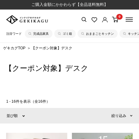
コ
ご購入金額にかかわらず【全品送料無料】
ン
0
【公
テ
式】
ン
注目ワード
完成品家具
ゴミ箱
おままごとキッチン
キッチ
イ
ツ
ン
に
ゲキカグTOP
【クーポン対象】デスク
テ
ス
リ
キ
【クーポン対象】デスク
ア
ッ
の
プ
ゲ
す
キ
る
カ
1 - 16件を表示（全16件）
グ
並び順
絞り込み