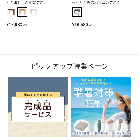
引き出し付き木製デスク
折りたたみ式パソコンデスク
ブラウン
ナチュラル
ホワイト
Default Title
販
販
¥17,980
¥16,580
売
売
価
価
格
格
ピックアップ特集ページ