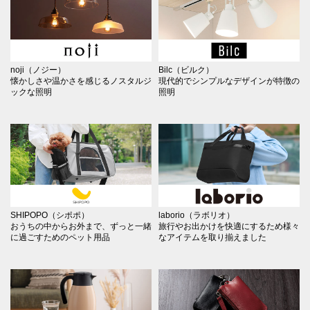
noji（ノジー）
Bilc（ビルク）
懐かしさや温かさを感じるノスタルジ
現代的でシンプルなデザインが特徴の
ックな照明
照明
SHIPOPO（シポポ）
laborio（ラボリオ）
おうちの中からお外まで、ずっと一緒
旅行やお出かけを快適にするため様々
に過ごすためのペット用品
なアイテムを取り揃えました