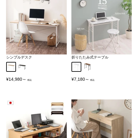
シンプルデスク
折りたたみ式テーブル
オーク
ウォールナット
マーブルホワイト
アンティークブラウン
販
販
¥14,980～
¥7,180～
売
売
価
価
格
格