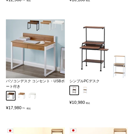
売
売
価
価
格
格
パソコンデスク コンセント・USBポ
シンプルPCデスク
ート付き
ブラウン
ナチュラル
ブラウン
オーク
ホワイト
販
¥10,980
売
販
¥17,980～
価
売
格
価
格