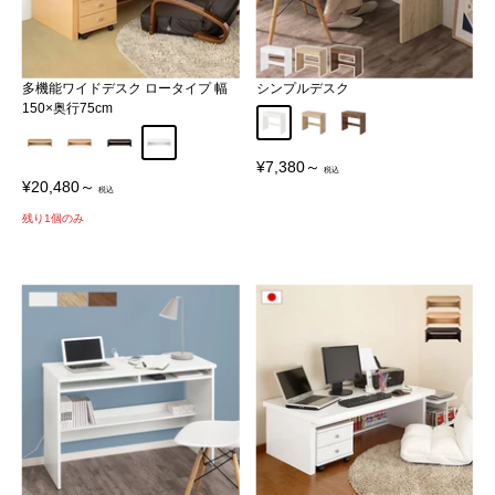
多機能ワイドデスク ロータイプ 幅
シンプルデスク
150×奥行75cm
ホワイト
オーク
ウォールナット
オーク
ナチュラル
ダークブラウン
ホワイト
販
¥7,380～
売
販
¥20,480～
価
売
格
価
残り1個のみ
格