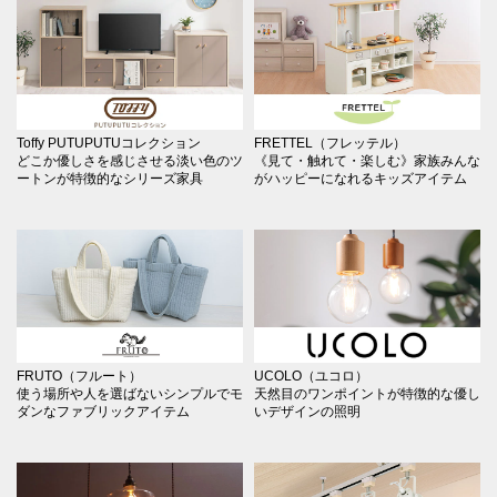
Toffy PUTUPUTUコレクション
FRETTEL（フレッテル）
どこか優しさを感じさせる淡い色のツ
《見て・触れて・楽しむ》家族みんな
ートンが特徴的なシリーズ家具
がハッピーになれるキッズアイテム
FRUTO（フルート）
UCOLO（ユコロ）
使う場所や人を選ばないシンプルでモ
天然目のワンポイントが特徴的な優し
ダンなファブリックアイテム
いデザインの照明