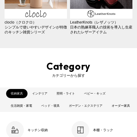
cloclo（クロクロ）
LeatherKnots（レザノッツ）
シンプルで使いやすいデザインが特徴
日本の熟練革職人の技術を導入し生産
のキッチン雑貨シリーズ
されたレザーアイテム
Category
カテゴリーから探す
収納家具
インテリア
照明・ライト
ベビー・キッズ
生活雑貨・家電
ベッド・寝具
ガーデン・エクステリア
オーダー家具
キッチン収納
本棚・ラック