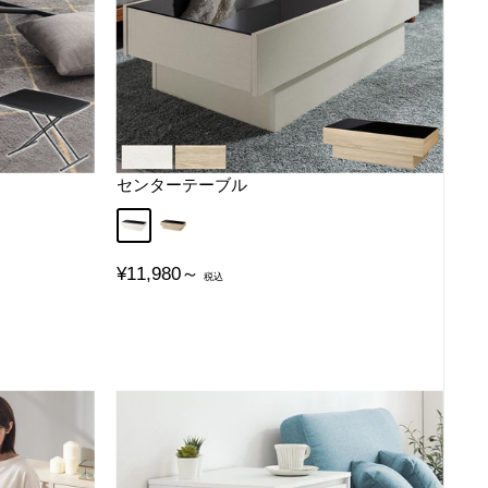
センターテーブル
ホワイト
オーク
販
¥11,980～
売
価
格