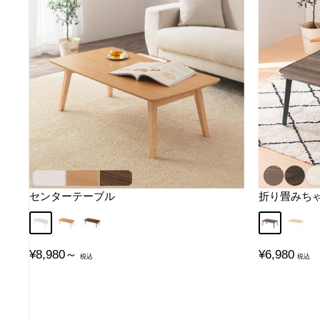
センターテーブル
折り畳みちゃぶ
ホワイト
ナチュラル
ウォールナット
ウォールナ
オーク
販
販
¥8,980～
¥6,980
売
売
価
価
格
格