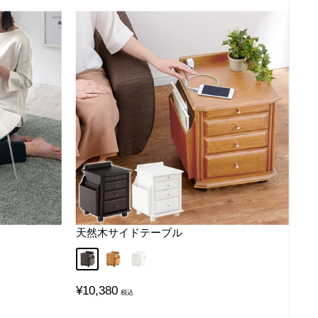
天然木サイドテーブル
ー
ピンク
ダークブラウン
ミディアムブラウン
ホワイト
販
¥10,380
売
価