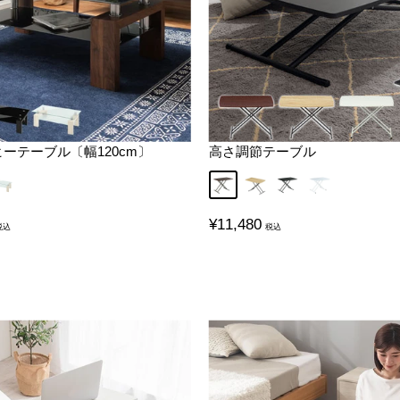
ーテーブル〔幅120cm〕
高さ調節テーブル
ット
クウッド
ホワイトウッド
ダークブラウン
オーク
ブラック
ホワイト
販
¥11,480
売
価
格