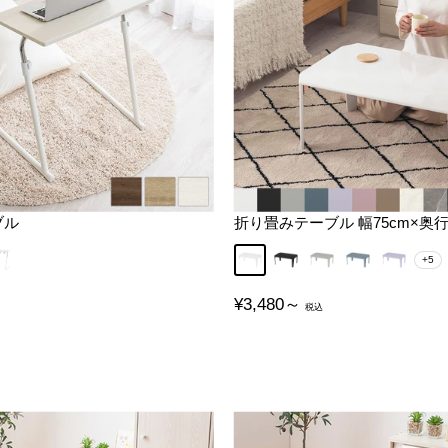
ブル
折り畳みテーブル 幅75cm×奥行
ット
アイボリー
ホワイト
ブラック
グレー
グレイッシュ
ラベンダ
+5
販
¥3,480～
売
価
格