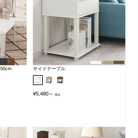
50cm
サイドテーブル
ブルー
ー
ホワイト
オーク
ウォールナット
販
¥5,480～
売
価
格