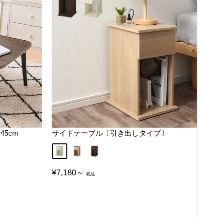
45cm
サイドテーブル〔引き出しタイプ〕
ホワイト
オーク
ウォールナット
販
¥7,180～
売
価
格