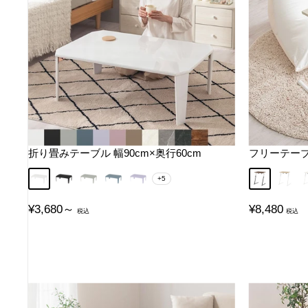
折り畳みテーブル 幅90cm×奥行60cm
フリーテー
ホワイト
ブラック
グレー
グレイッシュブルー
ラベンダー
ウォールナ
オーク
+5
販
販
¥3,680～
¥8,480
売
売
価
価
格
格