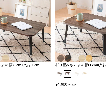
台 幅75cm×奥行50cm
折り畳みちゃぶ台 幅60cm×奥行
ット
ウォールナット
ブラウン
ホワイト
オーク
販
¥4,680～
売
価
格