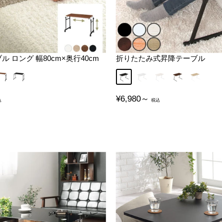
 ロング 幅80cm×奥行40cm
折りたたみ式昇降テーブル
ッド
ウォールナット
ブラック
ブラック
ホワイト
アイボリー
ブラウン
オーク
販
¥6,980～
売
価
格