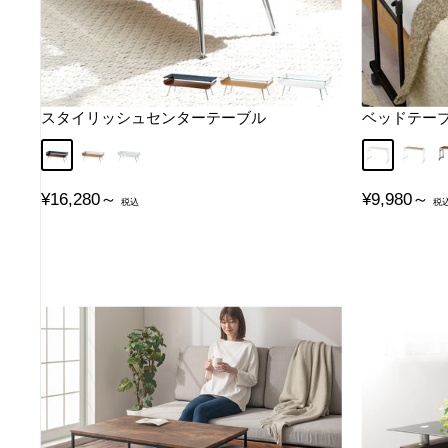
スタイリッシュセンターテーブル
ベッドテーブル
ウォールナット
オーク
ホワイト
ホワイトウ
オーク
販
販
¥16,280～
¥9,980～
売
売
価
価
格
格