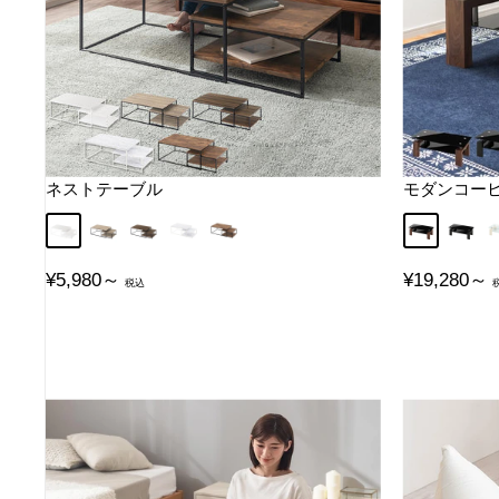
ネストテーブル
モダンコーヒ
ホワイト×ホワイト
オーク×ブラック
ウォールナット×ブラック
マーブルホワイト
アンティークブラウン
ウォールナ
ブラッ
販
販
¥5,980～
¥19,280～
売
売
価
価
格
格