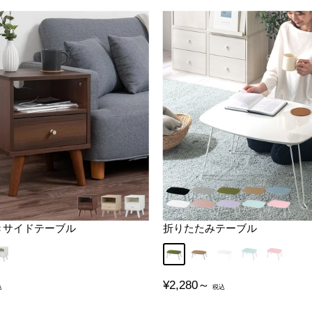
きサイドテーブル
折りたたみテーブル
ット
ホワイト
カーキ
カフェブラウン
ホワイト
パステルブル
パステル
販
¥2,280～
売
価