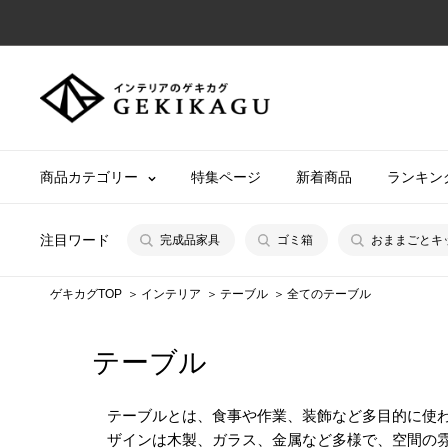
コ
ン
テ
【公
ン
式】
ツ
イ
に
ン
商品カテゴリー
特集ページ
新着商品
ランキン
ス
テ
キ
リ
ッ
注目ワード
完成品家具
ゴミ箱
おままごとキ
ア
プ
の
す
ゲキカグTOP
インテリア
テーブル
全てのテーブル
ゲ
る
キ
テーブル
カ
グ
テーブルとは、食事や作業、装飾など多目的に使
ザインは木製、ガラス、金属など多様で、空間の