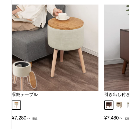
収納テーブル
引き出し付
アイボリー
ウォールナ
オーク
販
販
¥7,280～
¥7,480～
売
売
価
価