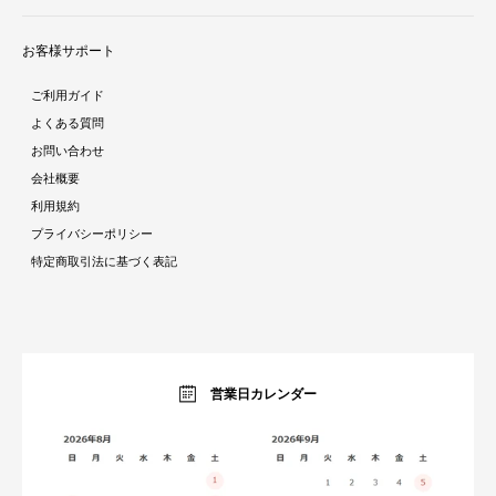
テレビ台
新着商品
ラグ・マット
お客様サポート
人気商品ランキング
テーブル
酷暑対策特集
ダイニング
ご利用ガイド
ラタン調家具特集
ソファ・クッション
よくある質問
ストーン調家具特集
チェア・座椅子
お問い合わせ
おままごとシリーズ特集
デスク
会社概要
ガーデン特集
ミラー・ドレッサー
利用規約
トラベルアイテム特集
パーテーション・衝立
プライバシーポリシー
インテリア照明特集
ベッド・寝具
特定商取引法に基づく表記
収納家具特集
ベビー・キッズ
キッチン特集
ガーデン・エクステリア
ラグコレクション
生活雑貨・家電
オーダーすき間ラック
暮らしのブログ
営業日カレンダー