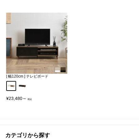
価
価
格
格
[ 幅120cm ] テレビボード
アイボリー
ブラウン
販
¥23,480～
売
価
格
カテゴリから探す