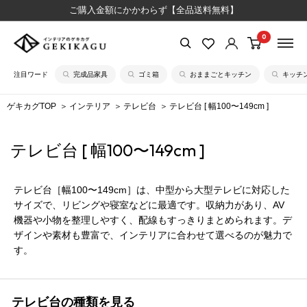
コ
ご購入金額にかかわらず【全品送料無料】
ン
0
【公
テ
式】
ン
注目ワード
完成品家具
ゴミ箱
おままごとキッチン
キッチ
イ
ツ
ン
に
ゲキカグTOP
インテリア
テレビ台
テレビ台 [ 幅100〜149cm ]
テ
ス
リ
キ
テレビ台 [ 幅100〜149cm ]
ア
ッ
の
プ
ゲ
す
テレビ台［幅100〜149cm］は、中型から大型テレビに対応した
キ
る
サイズで、リビングや寝室などに最適です。収納力があり、AV
カ
機器や小物を整理しやすく、配線もすっきりまとめられます。デ
ザインや素材も豊富で、インテリアに合わせて選べるのが魅力で
グ
す。
テレビ台の種類を見る