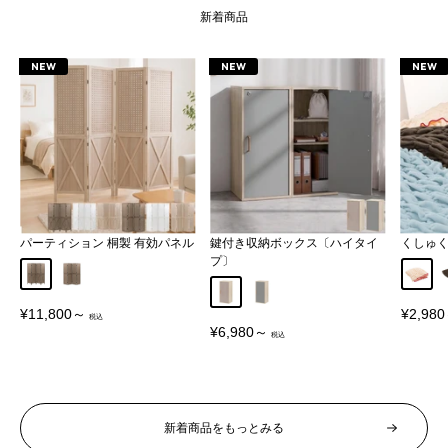
新着商品
NEW
NEW
NEW
パーティション 桐製 有効パネル
鍵付き収納ボックス〔ハイタイ
くしゅ
プ〕
Aタイプ
Bタイプ
アイボ
グレージュ
グレー
販
販
¥11,800～
¥2,98
売
売
販
¥6,980～
価
価
売
格
格
価
格
新着商品をもっとみる