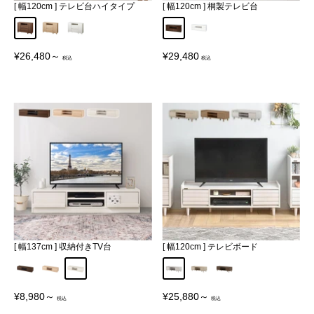
[ 幅120cm ] テレビ台ハイタイプ
[ 幅120cm ] 桐製テレビ台
ウォールナット
オーク
ホワイト
ダークブラウン
ホワイト
販
販
¥26,480～
¥29,480
売
売
価
価
格
格
[ 幅137cm ] 収納付きTV台
[ 幅120cm ] テレビボード
ウォールナット
ナチュラル
ホワイト
ホワイト
アイボリー
ブラウン
販
販
¥8,980～
¥25,880～
売
売