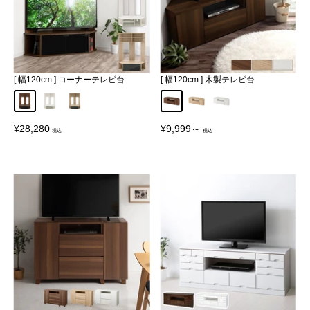
[ 幅120cm ] コーナーテレビ台
[ 幅120cm ] 木製テレビ台
ウォールナット
ホワイト
オーク
ウォールナット
オーク
ホワイト
販
販
¥28,280
¥9,999～
売
売
価
価
格
格