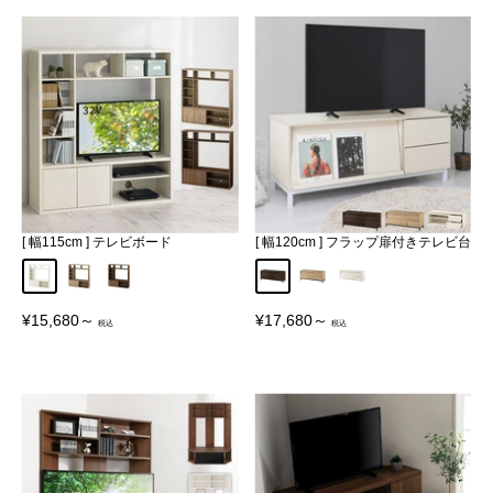
[ 幅115cm ] テレビボード
[ 幅120cm ] フラップ扉付きテレビ台
ホワイト
オーク
ウォールナット
ウォールナット
オーク
ホワイト
販
販
¥15,680～
¥17,680～
売
売
価
価
格
格