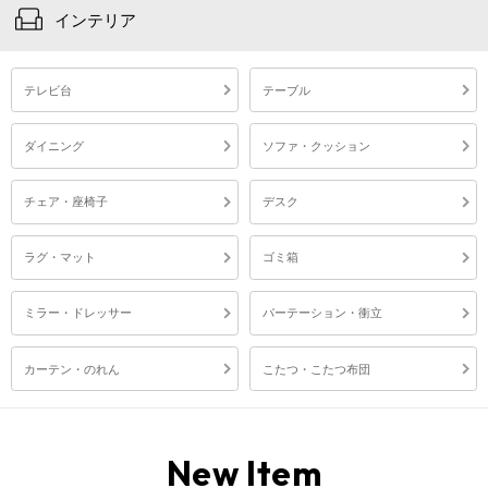
インテリア
テレビ台
テーブル
ダイニング
ソファ・クッション
チェア・座椅子
デスク
ラグ・マット
ゴミ箱
ミラー・ドレッサー
パーテーション・衝立
カーテン・のれん
こたつ・こたつ布団
New Item