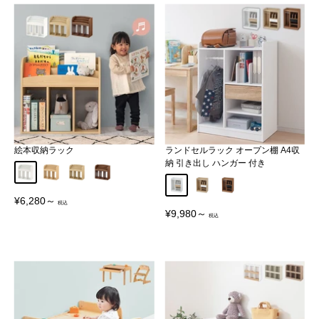
絵本収納ラック
ランドセルラック オープン棚 A4収
納 引き出し ハンガー 付き
ホワイト
ナチュラル
オーク
ウォールナット
ホワイト
オーク
ウォールナット
販
¥6,280～
売
販
¥9,980～
価
売
格
価
格