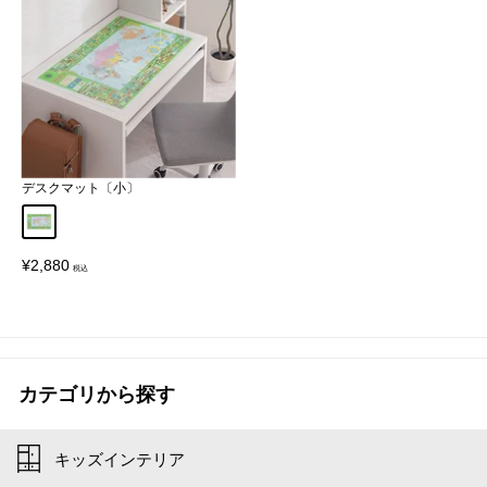
デスクマット〔小〕
A〔世界地図〕
販
¥2,880
売
価
格
カテゴリから探す
キッズインテリア