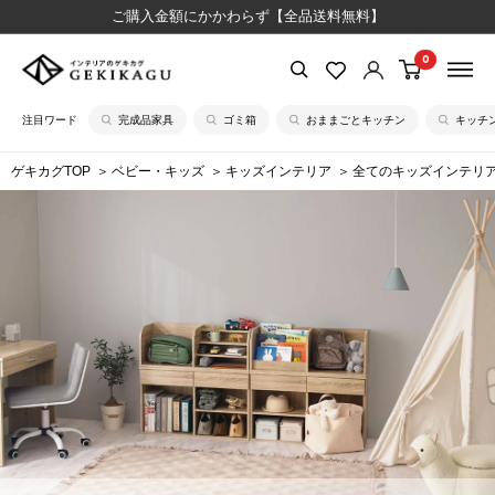
コ
ご購入金額にかかわらず【全品送料無料】
ン
0
【公
テ
式】
ン
注目ワード
完成品家具
ゴミ箱
おままごとキッチン
キッチ
イ
ツ
ン
に
ゲキカグTOP
ベビー・キッズ
キッズインテリア
全てのキッズインテリ
テ
ス
リ
キ
ア
ッ
の
プ
ゲ
す
キ
る
カ
グ