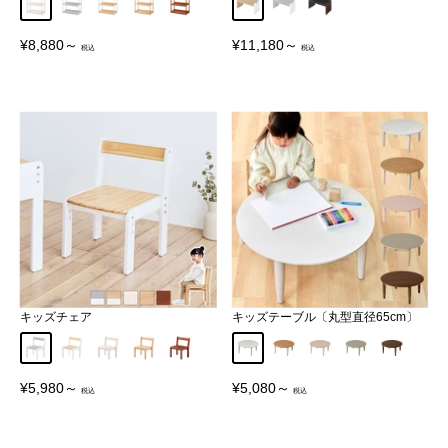
ホワイト
グレー×ホワイト
ナチュラル×ホワイト
ナチュラル
ブラウン
ホワイト×ナチュラル
グレー×ホワイト
ブラック×ブラウン
販
販
¥8,880～
¥11,180～
売
売
価
価
格
格
キッズチェア
キッズテーブル〔丸型直径65cm〕
グレー×ホワイト
ナチュラル×ホワイト
ホワイト
ナチュラル
ブラウン
ホワイト
ナチュラル×ホワイト
サクラピンク
グレー
ウォール
販
販
¥5,980～
¥5,080～
売
売
価
価
格
格