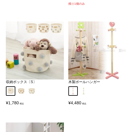
価
価
残り1個のみ
格
格
収納ボックス〔S〕
木製ポールハンガー
ピンク
ベージュ
グレー
ハート
クローバー
販
販
¥1,780
¥4,480
売
売
価
価
格
格