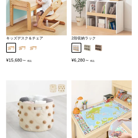
キッズデスク＆チェア
2段収納ラック
要組立品
完成品
完成品・設置付き
ホワイト×ナチュラル
ホワイト
ナチュラル
販
販
¥15,680～
¥6,280～
売
売
価
価
格
格