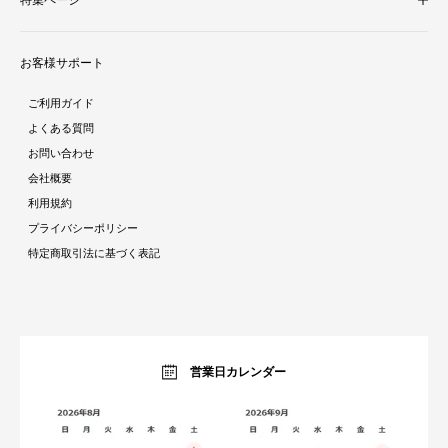
照明・ライト
テレビ台
新着商品
ラグ・マット
お客様サポート
人気商品ランキング
テーブル
酷暑対策特集
ダイニング
ご利用ガイド
ラタン調家具特集
ソファ・クッション
よくある質問
ストーン調家具特集
チェア・座椅子
お問い合わせ
おままごとシリーズ特集
デスク
会社概要
ガーデン特集
ミラー・ドレッサー
利用規約
トラベルアイテム特集
パーテーション・衝立
プライバシーポリシー
インテリア照明特集
ベッド・寝具
特定商取引法に基づく表記
収納家具特集
ベビー・キッズ
キッチン特集
ガーデン・エクステリア
ラグコレクション
生活雑貨・家電
オーダーすき間ラック
暮らしのブログ
営業日カレンダー