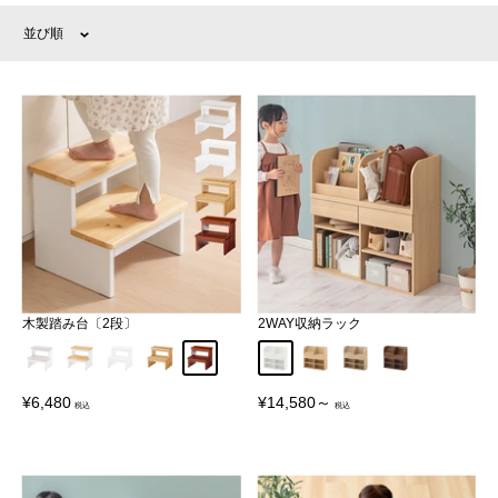
並び順
木製踏み台〔2段〕
2WAY収納ラック
グレージュ×ホワイト
ナチュラル×ホワイト
ホワイト
ナチュラル
ウォールナット
ホワイト
ナチュラル
オーク
ウォールナット
販
販
¥6,480
¥14,580～
売
売
価
価
格
格