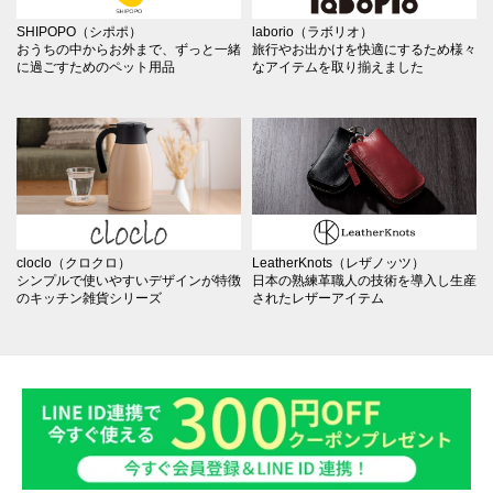
SHIPOPO（シポポ）
laborio（ラボリオ）
おうちの中からお外まで、ずっと一緒
旅行やお出かけを快適にするため様々
に過ごすためのペット用品
なアイテムを取り揃えました
cloclo（クロクロ）
LeatherKnots（レザノッツ）
シンプルで使いやすいデザインが特徴
日本の熟練革職人の技術を導入し生産
のキッチン雑貨シリーズ
されたレザーアイテム