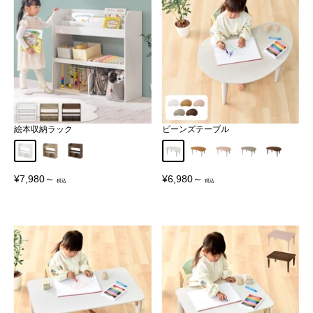
絵本収納ラック
ビーンズテーブル
ホワイト
オーク
ウォールナット
ホワイト
ナチュラル×ホワイト
サクラピンク
グレー
ウォール
販
販
¥7,980～
¥6,980～
売
売
価
価
格
格