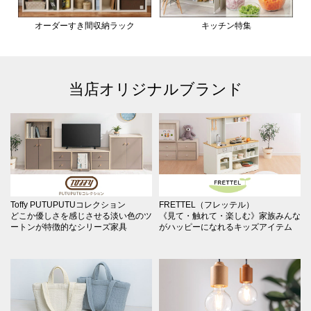
オーダーすき間収納ラック
キッチン特集
当店オリジナルブランド
Toffy PUTUPUTUコレクション
FRETTEL（フレッテル）
どこか優しさを感じさせる淡い色のツ
《見て・触れて・楽しむ》家族みんな
ートンが特徴的なシリーズ家具
がハッピーになれるキッズアイテム