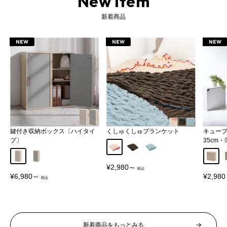
New Item
新着商品
NEW
NEW
NEW
鍵付き収納ボックス〔ハイタイ
くしゅくしゅブランケット
キュー
プ〕
35cm
アイボリー
ブラウン
ブルー
グレージュ
グレー
グレー
販
¥2,980～
売
販
販
¥6,980～
¥2,98
価
売
売
格
価
価
格
格
新着商品をもっとみる