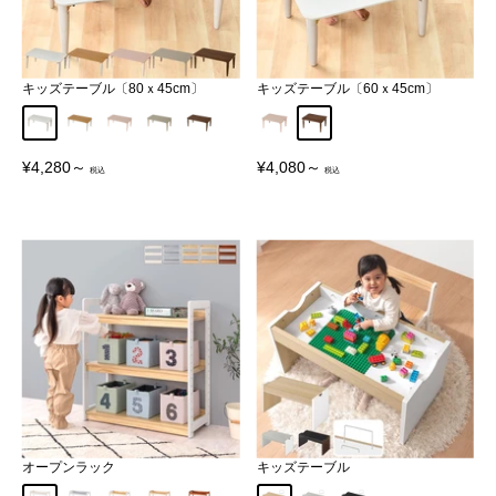
キッズテーブル〔80ｘ45cm〕
キッズテーブル〔60ｘ45cm〕
ホワイト
ナチュラル×ホワイト
サクラピンク
グレー
ウォールナット
サクラピンク
ウォールナット
販
販
¥4,280～
¥4,080～
売
売
価
価
格
格
オープンラック
キッズテーブル