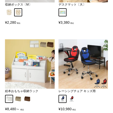
収納ボックス〔M〕
デスクマット〔大〕
ピンク
ベージュ
A〔世界日本地図〕
販
販
¥2,280
¥3,380
売
売
価
価
格
格
絵本おもちゃ収納ラック
レーシングチェア キッズ用
ホワイト
オーク
ウォールナット
ブルー
レッド
販
販
¥8,480～
¥10,980
売
売