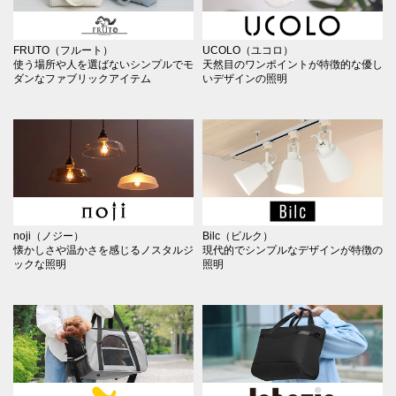
FRUTO（フルート）
UCOLO（ユコロ）
使う場所や人を選ばないシンプルでモ
天然目のワンポイントが特徴的な優し
ダンなファブリックアイテム
いデザインの照明
noji（ノジー）
Bilc（ビルク）
懐かしさや温かさを感じるノスタルジ
現代的でシンプルなデザインが特徴の
ックな照明
照明