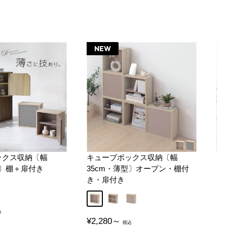
NEW
ックス収納〔幅
キューブボックス収納〔幅
キ
型〕棚＋扉付き
35cm・薄型〕オープン・棚付
グ
き・扉付き
販
¥6
オープン
棚付き
扉付き
売
価
販
¥2,280～
格