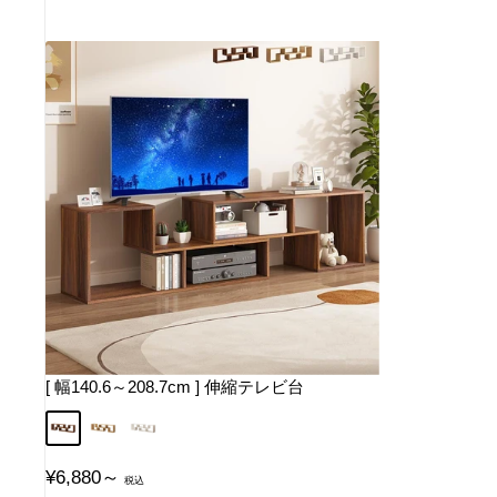
[ 幅140.6～208.7cm ] 伸縮テレビ台
ウォールナット
オーク
ホワイト
販
¥6,880～
売