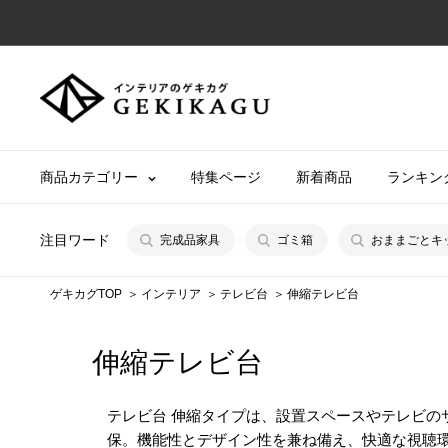
コ
ン
テ
【公
ン
式】
ツ
イ
に
ン
商品カテゴリー
特集ページ
新着商品
ランキン
ス
テ
キ
リ
ッ
注目ワード
完成品家具
ゴミ箱
おままごとキ
ア
プ
の
す
ゲキカグTOP
インテリア
テレビ台
伸縮テレビ台
ゲ
る
キ
伸縮テレビ台
カ
グ
テレビ台 伸縮タイプは、設置スペースやテレビ
保。機能性とデザイン性を兼ね備え、快適な視聴