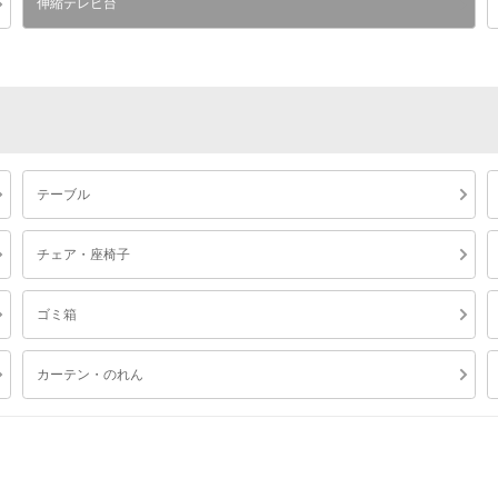
伸縮テレビ台
テーブル
チェア・座椅子
ゴミ箱
カーテン・のれん