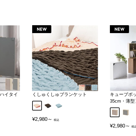
NEW
NEW
ハイタイ
くしゅくしゅブランケット
キューブボ
35cm・薄
アイボリー
ブラウン
ブルー
グレージュ
グレー
販
¥2,980～
売
販
¥2,980～
価
売
格
価