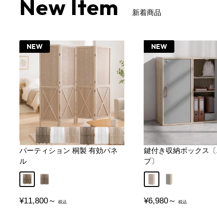
New Item
新着商品
NEW
NEW
パーティション 桐製 有効パネ
鍵付き収納ボックス〔
ル
プ〕
Aタイプ
Bタイプ
グレージュ
グレー
販
販
¥11,800～
¥6,980～
売
売
価
価