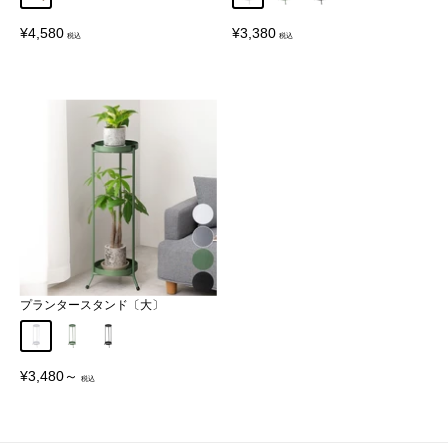
販
販
¥4,580
¥3,380
売
売
価
価
格
格
プランタースタンド〔大〕
ホワイト
カーキ
ブラック
販
¥3,480～
売
価
格