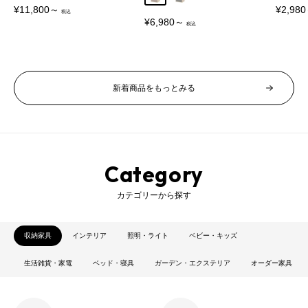
販
販
¥11,800～
¥2,98
売
売
販
¥6,980～
価
価
売
格
格
価
格
新着商品をもっとみる
Category
カテゴリーから探す
収納家具
インテリア
照明・ライト
ベビー・キッズ
生活雑貨・家電
ベッド・寝具
ガーデン・エクステリア
オーダー家具