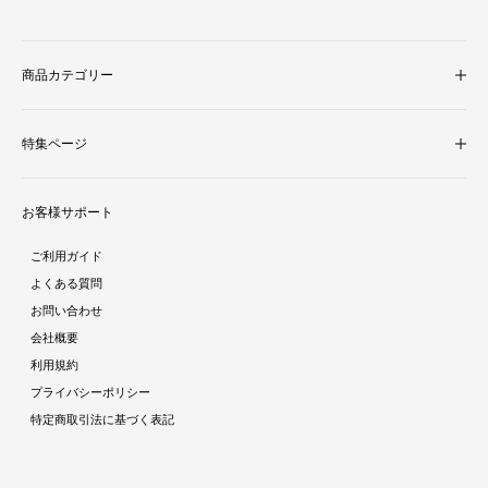
商品カテゴリー
収納家具
特集ページ
照明・ライト
テレビ台
新着商品
ラグ・マット
お客様サポート
人気商品ランキング
テーブル
酷暑対策特集
ダイニング
ご利用ガイド
ラタン調家具特集
ソファ・クッション
よくある質問
ストーン調家具特集
チェア・座椅子
お問い合わせ
おままごとシリーズ特集
デスク
会社概要
ガーデン特集
ミラー・ドレッサー
利用規約
トラベルアイテム特集
パーテーション・衝立
プライバシーポリシー
インテリア照明特集
ベッド・寝具
特定商取引法に基づく表記
収納家具特集
ベビー・キッズ
キッチン特集
ガーデン・エクステリア
ラグコレクション