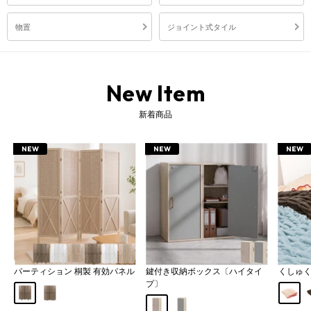
物置
ジョイント式タイル
New Item
新着商品
NEW
NEW
NEW
パーティション 桐製 有効パネル
鍵付き収納ボックス〔ハイタイ
くしゅ
プ〕
Aタイプ
Bタイプ
アイボ
グレージュ
グレー