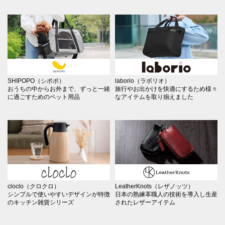
SHIPOPO（シポポ）
laborio（ラボリオ）
おうちの中からお外まで、ずっと一緒
旅行やお出かけを快適にするため様々
に過ごすためのペット用品
なアイテムを取り揃えました
cloclo（クロクロ）
LeatherKnots（レザノッツ）
シンプルで使いやすいデザインが特徴
日本の熟練革職人の技術を導入し生産
のキッチン雑貨シリーズ
されたレザーアイテム