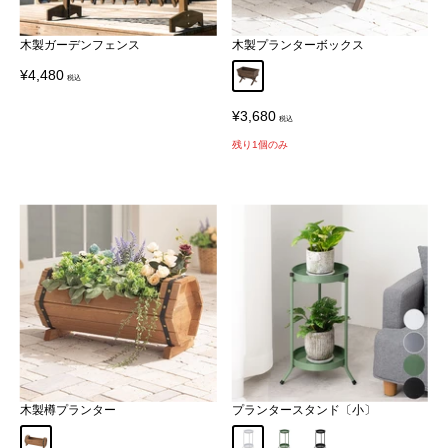
木製ガーデンフェンス
木製プランターボックス
販
¥4,480
Default Title
売
価
販
格
¥3,680
売
価
残り1個のみ
格
木製樽プランター
プランタースタンド〔小〕
Default Title
ホワイト
カーキ
ブラック