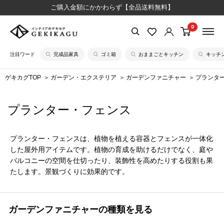
コ
ご購入金額にかかわらず【全品送料無料】
ン
0
【公
テ
式】
ン
注目ワード
完成品家具
ゴミ箱
おままごとキッチン
キッチ
イ
ツ
ン
に
ゲキカグTOP
ガーデン・エクステリア
ガーデンファニチャー
プランタ
テ
ス
リ
キ
プランター・フェンス
ア
ッ
の
プ
ゲ
す
プランター・フェンスは、植物を植える容器とフェンスが一体化
キ
る
した屋外用アイテムです。植物の育成を助けるだけでなく、庭や
カ
バルコニーの空間を仕切ったり、装飾性を高めたりする役割も果
たします。景観づくりに効果的です。
グ
ガーデンファニチャーの種類を見る