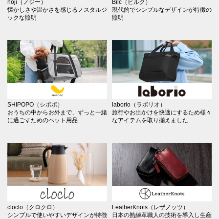
noji（ノジー）
Bilc（ビルク）
懐かしさや温かさを感じるノスタルジ
現代的でシンプルなデザインが特徴の
ックな照明
照明
SHIPOPO（シポポ）
laborio（ラボリオ）
おうちの中からお外まで、ずっと一緒
旅行やお出かけを快適にするため様々
に過ごすためのペット用品
なアイテムを取り揃えました
cloclo（クロクロ）
LeatherKnots（レザノッツ）
シンプルで使いやすいデザインが特徴
日本の熟練革職人の技術を導入し生産