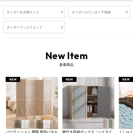
オーダーすき間ラック
オーダーカウンター下収納
オーダーブックスタンド
New Item
新着商品
NEW
NEW
NEW
パーティション 桐製 有効パネル
鍵付き収納ボックス〔ハイタイ
くしゅ