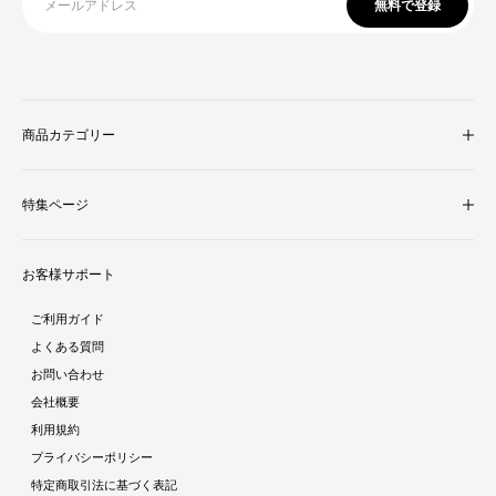
無料で登録
商品カテゴリー
収納家具
特集ページ
照明・ライト
テレビ台
新着商品
ラグ・マット
お客様サポート
人気商品ランキング
テーブル
酷暑対策特集
ダイニング
ご利用ガイド
ラタン調家具特集
ソファ・クッション
よくある質問
ストーン調家具特集
チェア・座椅子
お問い合わせ
おままごとシリーズ特集
デスク
会社概要
ガーデン特集
ミラー・ドレッサー
利用規約
トラベルアイテム特集
パーテーション・衝立
プライバシーポリシー
インテリア照明特集
ベッド・寝具
特定商取引法に基づく表記