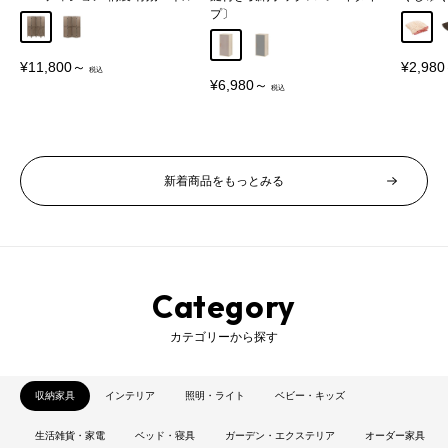
プ〕
Aタイプ
Bタイプ
アイボ
グレージュ
グレー
販
販
¥11,800～
¥2,98
売
売
販
¥6,980～
価
価
売
格
格
価
格
新着商品をもっとみる
Category
カテゴリーから探す
収納家具
インテリア
照明・ライト
ベビー・キッズ
生活雑貨・家電
ベッド・寝具
ガーデン・エクステリア
オーダー家具