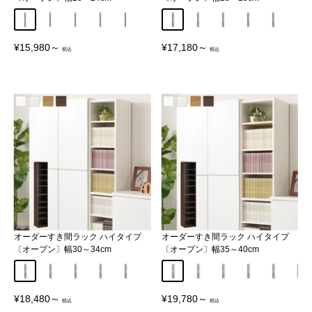
幅20cm
幅21cm
幅22cm
幅23cm
幅24cm
幅25cm
幅26cm
幅27cm
幅28cm
幅29cm
販
販
¥15,980～
¥17,180～
売
売
価
価
格
格
オーダーすき間ラック ハイタイプ
オーダーすき間ラック ハイタイプ
〔オープン〕幅30～34cm
〔オープン〕幅35～40cm
幅30cm
幅31cm
幅32cm
幅33cm
幅34cm
幅35cm
幅36cm
幅37cm
幅38cm
幅39cm
幅40
販
販
¥18,480～
¥19,780～
売
売