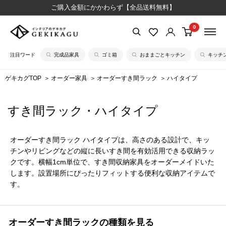
コ
ご購入金額にかかわらず【全品送料無料】
ン
0
【公
テ
式】
ン
注目ワード
完成品家具
ゴミ箱
おままごとキッチン
キッチ
イ
ツ
ン
に
ゲキカグTOP
オーダー家具
オーダーすき間ラック
ハイタイプ
テ
ス
リ
キ
すき間ラック・ハイタイプ
ア
ッ
の
プ
ゲ
す
オーダーすき間ラック ハイタイプは、高さのある設計で、キッ
キ
る
チンやリビングなどの縦に長いすき間を有効活用できる収納ラッ
カ
クです。横幅1cm単位で、すき間収納家具をオーダーメイドいた
します。設置場所にぴったりフィットする便利な収納アイテムで
グ
す。
オーダーすき間ラックの種類を見る