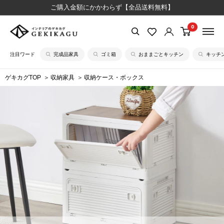
コ
ご購入金額にかかわらず【全品送料無料】
ン
0
【公
テ
式】
ン
注目ワード
完成品家具
ゴミ箱
おままごとキッチン
キッチ
イ
ツ
ン
に
ゲキカグTOP
収納家具
収納ケース・ボックス
テ
ス
リ
キ
ア
ッ
の
プ
ゲ
す
キ
る
カ
グ