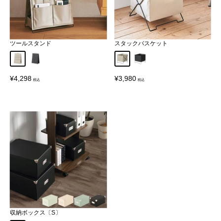
ツールスタンド
スタックバスケット
ベージュ
ブラック
ベージュ
ブラック
販
販
¥4,298
¥3,980
売
売
価
価
格
格
収納ボックス〔S〕