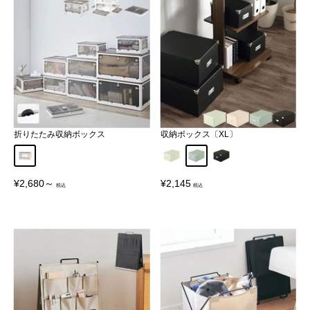
折りたたみ収納ボックス
収納ボックス〔XL〕
ホワイト
アッシュホワイト
ペールアクア
リッチブラック
販
販
¥2,680～
¥2,145
売
売
価
価
格
格