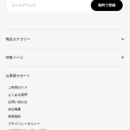
無料で登録
商品カテゴリー
収納家具
特集ページ
照明・ライト
テレビ台
新着商品
ラグ・マット
お客様サポート
人気商品ランキング
テーブル
酷暑対策特集
ダイニング
ご利用ガイド
ラタン調家具特集
ソファ・クッション
よくある質問
ストーン調家具特集
チェア・座椅子
お問い合わせ
おままごとシリーズ特集
デスク
会社概要
ガーデン特集
ミラー・ドレッサー
利用規約
トラベルアイテム特集
パーテーション・衝立
プライバシーポリシー
インテリア照明特集