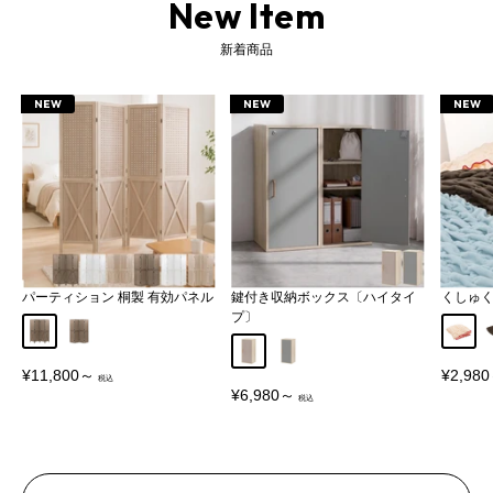
New Item
新着商品
NEW
NEW
NEW
パーティション 桐製 有効パネル
鍵付き収納ボックス〔ハイタイ
くしゅ
プ〕
Aタイプ
Bタイプ
アイボ
グレージュ
グレー
販
販
¥11,800～
¥2,98
売
売
販
¥6,980～
価
価
売
格
格
価
格