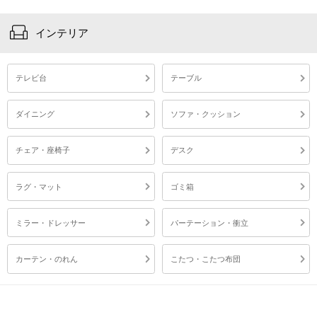
インテリア
テレビ台
テーブル
ダイニング
ソファ・クッション
チェア・座椅子
デスク
ラグ・マット
ゴミ箱
ミラー・ドレッサー
パーテーション・衝立
カーテン・のれん
こたつ・こたつ布団