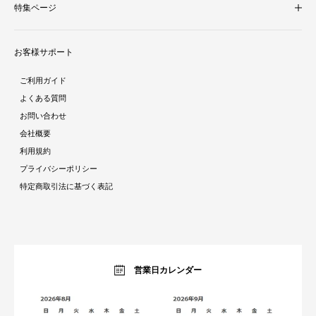
特集ページ
照明・ライト
テレビ台
新着商品
ラグ・マット
お客様サポート
人気商品ランキング
テーブル
酷暑対策特集
ダイニング
ご利用ガイド
ラタン調家具特集
ソファ・クッション
よくある質問
ストーン調家具特集
チェア・座椅子
お問い合わせ
おままごとシリーズ特集
デスク
会社概要
ガーデン特集
ミラー・ドレッサー
利用規約
トラベルアイテム特集
パーテーション・衝立
プライバシーポリシー
インテリア照明特集
ベッド・寝具
特定商取引法に基づく表記
収納家具特集
ベビー・キッズ
キッチン特集
ガーデン・エクステリア
ラグコレクション
生活雑貨・家電
オーダーすき間ラック
暮らしのブログ
営業日カレンダー