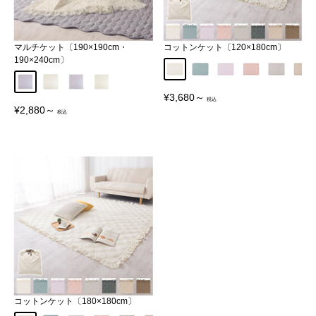
マルチケット〔190×190cm・
コットンケット〔120×180cm〕
190×240cm〕
アイボリー
グレイッシュブルー
ラベンダー
モーヴピンク
ライトグ
ベー
〔フリル〕パープル
〔フリル〕アイボリー
〔ウェーブ〕パープル
〔ウェーブ〕アイボリー
販
¥3,680～
売
販
¥2,880～
価
売
格
価
格
コットンケット〔180×180cm〕