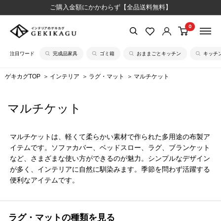
コ
ご購入金額にかかわらず【全品送料無料】
ン
0
【公
テ
式】
ン
注目ワード
完成品家具
ゴミ箱
おままごとキッチン
キッチ
イ
ツ
ン
に
ゲキカグTOP
インテリア
ラグ・マット
マルチケット
テ
ス
リ
キ
マルチケット
ア
ッ
の
プ
ゲ
す
マルチケットは、軽くて柔らかい素材で作られた多用途の布製ア
キ
る
イテムです。ソファカバー、ベッドスロー、ラグ、ブランケット
カ
など、さまざまな使い方ができるのが魅力。シンプルなデザイン
が多く、インテリアに自然に馴染みます。季節を問わず活躍する
グ
便利なアイテムです。
ラグ・マットの種類を見る