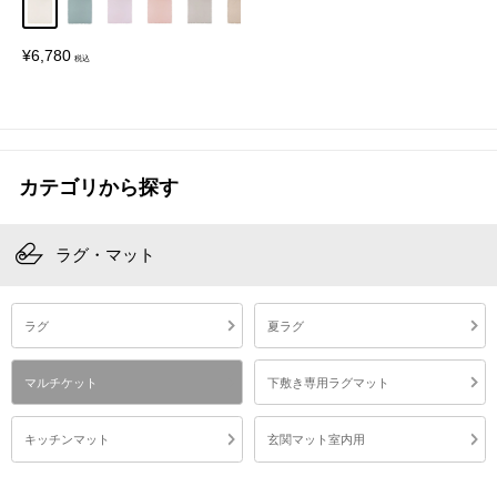
アイボリー
グレイッシュブルー
ラベンダー
モーヴピンク
ライトグレー
ベージュ
販
¥6,780
売
価
格
カテゴリから探す
ラグ・マット
ラグ
夏ラグ
マルチケット
下敷き専用ラグマット
キッチンマット
玄関マット室内用