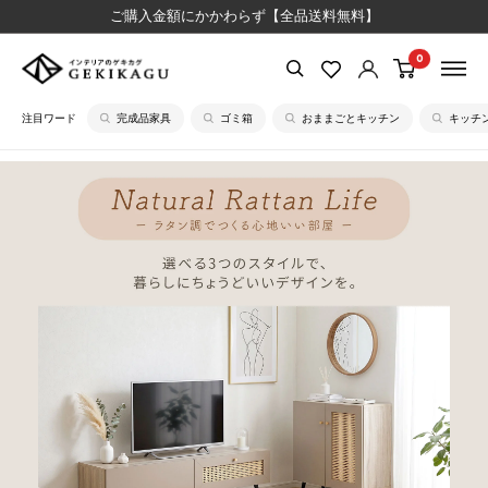
コ
ご購入金額にかかわらず【全品送料無料】
ン
0
【公
テ
式】
ン
注目ワード
完成品家具
ゴミ箱
おままごとキッチン
キッチ
イ
ツ
ン
に
テ
ス
リ
キ
ア
ッ
の
プ
ゲ
す
キ
る
カ
グ