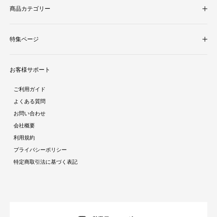
商品カテゴリー
収納家具
特集ページ
照明・ライト
テレビ台
新着商品
ラグ・マット
お客様サポート
人気商品ランキング
テーブル
酷暑対策特集
ダイニング
ご利用ガイド
ラタン調家具特集
ソファ・クッション
よくある質問
ストーン調家具特集
チェア・座椅子
お問い合わせ
おままごとシリーズ特集
デスク
会社概要
ガーデン特集
ミラー・ドレッサー
利用規約
トラベルアイテム特集
パーテーション・衝立
プライバシーポリシー
インテリア照明特集
ベッド・寝具
特定商取引法に基づく表記
収納家具特集
ベビー・キッズ
キッチン特集
ガーデン・エクステリア
ラグコレクション
生活雑貨・家電
オーダーすき間ラック
暮らしのブログ