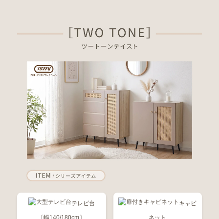
テレビ台
キャビ
〔幅140/180cm〕
ネット