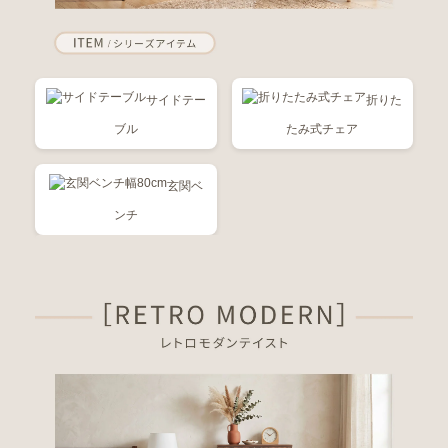
サイドテー
折りた
ブル
たみ式チェア
玄関ベ
ンチ