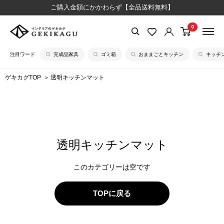
コ
ご購入金額にかかわらず【全品送料無料】
ン
0
【公
テ
式】
ン
注目ワード
完成品家具
ゴミ箱
おままごとキッチン
キッチ
イ
ツ
ン
に
ゲキカグTOP
透明キッチンマット
テ
ス
リ
キ
ア
ッ
の
プ
ゲ
す
透明キッチンマット
キ
る
カ
このカテゴリーは空です
グ
TOPに戻る