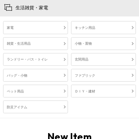
生活雑貨・家電
家電
キッチン用品
雑貨・生活用品
小物・置物
ランドリー・バス・トイレ
玄関用品
バッグ・小物
ファブリック
ペット用品
ＤＩＹ・建材
防災アイテム
New Item