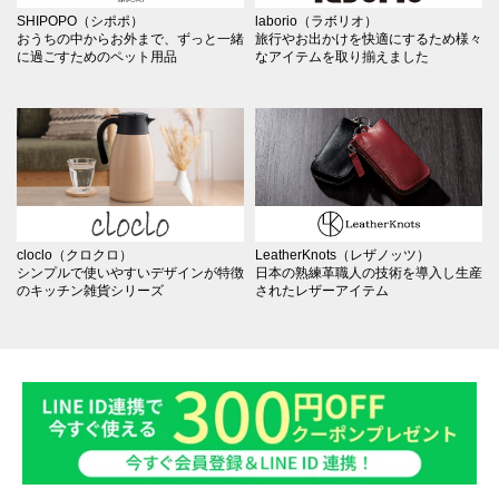
SHIPOPO（シポポ）
laborio（ラボリオ）
おうちの中からお外まで、ずっと一緒
旅行やお出かけを快適にするため様々
に過ごすためのペット用品
なアイテムを取り揃えました
cloclo（クロクロ）
LeatherKnots（レザノッツ）
シンプルで使いやすいデザインが特徴
日本の熟練革職人の技術を導入し生産
のキッチン雑貨シリーズ
されたレザーアイテム