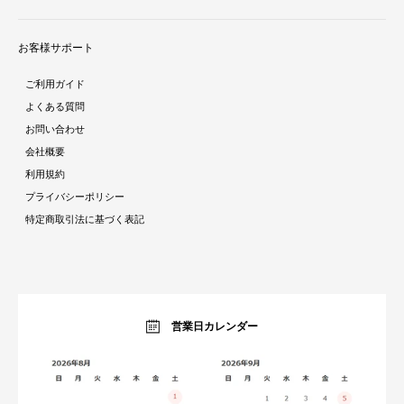
テレビ台
新着商品
ラグ・マット
お客様サポート
人気商品ランキング
テーブル
酷暑対策特集
ダイニング
ご利用ガイド
ラタン調家具特集
ソファ・クッション
よくある質問
ストーン調家具特集
チェア・座椅子
お問い合わせ
おままごとシリーズ特集
デスク
会社概要
ガーデン特集
ミラー・ドレッサー
利用規約
トラベルアイテム特集
パーテーション・衝立
プライバシーポリシー
インテリア照明特集
ベッド・寝具
特定商取引法に基づく表記
収納家具特集
ベビー・キッズ
キッチン特集
ガーデン・エクステリア
ラグコレクション
生活雑貨・家電
オーダーすき間ラック
暮らしのブログ
営業日カレンダー