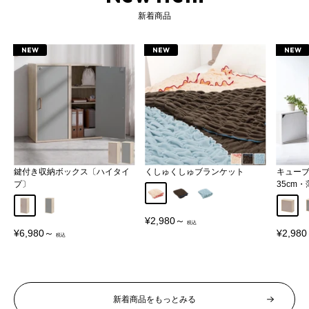
新着商品
NEW
NEW
NEW
鍵付き収納ボックス〔ハイタイ
くしゅくしゅブランケット
キュー
プ〕
35cm
アイボリー
ブラウン
ブルー
グレージュ
グレー
グレー
販
¥2,980～
売
販
販
¥6,980～
¥2,98
価
売
売
格
価
価
格
格
新着商品をもっとみる