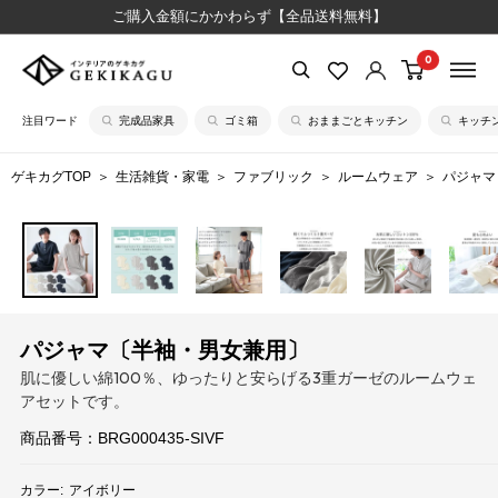
コ
ご購入金額にかかわらず【全品送料無料】
ン
0
【公
テ
式】
ン
注目ワード
完成品家具
ゴミ箱
おままごとキッチン
キッチ
イ
ツ
ン
に
ゲキカグTOP
生活雑貨・家電
ファブリック
ルームウェア
パジャマ
テ
ス
リ
キ
ア
ッ
の
プ
ゲ
す
キ
る
パジャマ〔半袖・男女兼用〕
カ
肌に優しい綿100％、ゆったりと安らげる3重ガーゼのルームウェ
グ
アセットです。
商品番号：
BRG000435-SIVF
カラー:
アイボリー