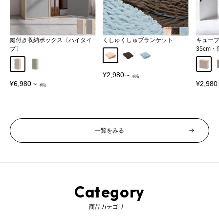
鍵付き収納ボックス〔ハイタイ
くしゅくしゅブランケット
キュー
プ〕
35cm
アイボリー
ブラウン
ブルー
グレージュ
グレー
グレー
販
¥2,980～
売
販
販
¥6,980～
¥2,98
価
売
売
格
価
価
格
格
一覧をみる
Category
商品カテゴリ―