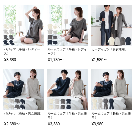
パジャマ〔半袖・レディー
ルームウェア〔半袖・レディ
カーディガン〔男女兼用〕
ス〕
ース〕
¥3,680
¥1,780〜
¥1,580〜
パジャマ〔長袖・男女兼用〕
ルームウェア〔半袖・男女兼
ルームウェア〔長袖・男女兼
用〕
用〕
¥2,680〜
¥3,380
¥3,980