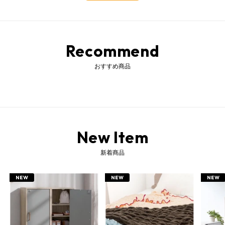
Recommend
おすすめ商品
New Item
新着商品
NEW
NEW
NEW
パジャマ パジャマセット レディースパジャマ メンズパジャマ ガーゼパジャマ 綿パジャマ ルームウェア ルームウェアセット ナイトウェア ナイトウェアセット リラックスウェア ウェア ウェアセット 部屋着 館内着 旅館着 室内着 寝間着 寝巻 寝巻き 半袖 トップス 半ズボン ハーフパンツ ハーフ丈 ボトムス ウエストゴム 襟なし 襟無し スタンドカラー ボタン ポケット付き 天然繊維 綿 コットン 100% 薄手 ガーゼ 3重ガーゼ トリプルガーゼ 保温 通気 涼しい 吸湿性 速乾性 敏感肌 さらさら 軽い 軽量 ふんわり 体型カバー 前開き 前あき ポケット ボタン付き 洗える 洗濯可能 ウォッシャブル ゆったり ゆるい メンズ レディース 紳士服 婦人服 おやすみタイム くつろぎタイム お家時間 休日 入院準備 室内 屋外 外出 散歩 ロングシーズン 春 夏 秋 贈り物 プレゼント ギフト 誕生日プレゼント 父の日 母の日 敬老の日 お父さん お母さん 兄 姉 弟 妹 おじいちゃん おばあちゃん 祖父 祖母 孫 年配 高齢者 10代 20代 30代 40代 50代 60代 70代 80代 無地 アイボリー ライトグレー チャコール ネイビー 白 生成り 灰色 紺色 青色 ブルー おしゃれ オシャレ お洒落 シンプル ナチュラル ベーシック 素朴 かわいい 可愛い