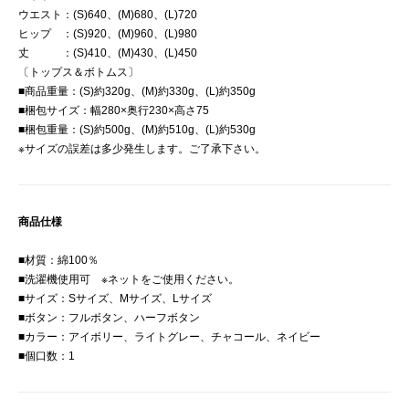
ウエスト：(S)640、(M)680、(L)720
ヒップ ：(S)920、(M)960、(L)980
丈 ：(S)410、(M)430、(L)450
〔トップス＆ボトムス〕
■商品重量：(S)約320g、(M)約330g、(L)約350g
■梱包サイズ：幅280×奥行230×高さ75
■梱包重量：(S)約500g、(M)約510g、(L)約530g
※サイズの誤差は多少発生します。ご了承下さい。
商品仕様
■材質：綿100％
■洗濯機使用可 ※ネットをご使用ください。
■サイズ：Sサイズ、Mサイズ、Lサイズ
■ボタン：フルボタン、ハーフボタン
■カラー：アイボリー、ライトグレー、チャコール、ネイビー
■個口数：1