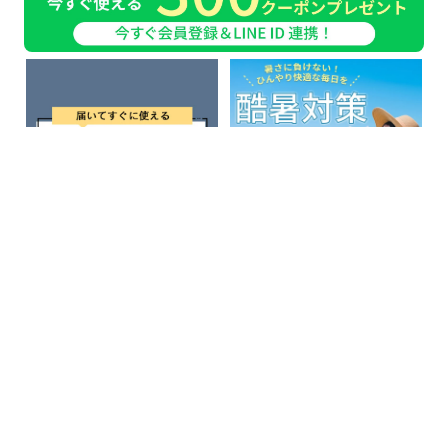
ピックアップ特集ページ
敷きパッド 敷き毛布 ベッドパッド フランネル敷きパッド あったか敷きパッド キルトパッド マットレスパッド 敷き布団パッド 冬用敷きパッド 冬物寝具 冬用寝具 冬物 寝具 レギュラー シングル S 100×200 暖かい あったかい あったか 薄い 薄手 薄型 ふわふわ ふんわり やわらかい なめらか マイクロファイバー フランネル ポリエステル 化繊 起毛 綿入り 化繊綿 洗える 丸洗いok ウォッシャブル 低ホルムアルデヒド 抗菌 防臭 吸湿発熱 アミノ酸加工 保湿 ゴム付き ゴムバンド おしゃれ かわいい 北欧 韓国インテリア シンプル ナチュラル ベージュ アイボリー オフホワイト グレー ライトグレー くすみカラー ダスティカラー ニュアンスカラー モノトーン 無地 男性 女性 冬 秋冬 冬用
届いてすぐ使える完成品
酷暑対策特集