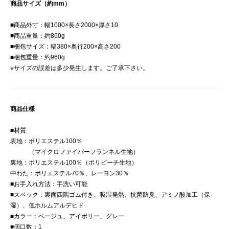
商品サイズ（約mm）
■商品外寸：幅1000×長さ2000×厚さ10
■商品重量：約860g
■梱包サイズ：幅380×奥行200×高さ200
■梱包重量：約960g
※サイズの誤差は多少発生します。ご了承下さい。
商品仕様
■材質
表地：ポリエステル100％
（マイクロファイバーフランネル生地）
裏地：ポリエステル100％（ポリピーチ生地）
中わた：ポリエステル70％、レーヨン30％
■お手入れ方法：手洗い可能
■スペック：裏面四隅ゴム付き、吸湿発熱、抗菌防臭、アミノ酸加工（保
湿）、低ホルムアルデヒド
■カラー：ベージュ、アイボリー、グレー
■個口数：1