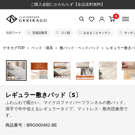
コ
ご購入金額にかかわらず【全品送料無料】
ン
0
【公
テ
式】
ン
注目ワード
完成品家具
ゴミ箱
おままごとキッチン
キッチ
イ
ツ
ン
に
ゲキカグTOP
ベッド・寝具
敷パッド・ベッドパッド
レギュラー敷きパ
テ
ス
リ
キ
ア
ッ
の
プ
ゲ
す
キ
る
レギュラー敷きパッド〔S〕
カ
ふわふわで暖かい、マイクロファイバーフランネルの敷パッド。
グ
薄手で年中使えるレギュラータイプ、マットレス・敷布団兼用で
す。
商品番号：
BRG000482-BE