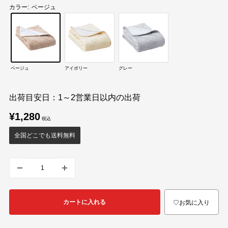
カラー:
ベージュ
ベージュ
アイボリー
グレー
出荷目安日：1～2営業日以内の出荷
販
¥1,280
売
価
全国どこでも送料無料
格
カートに入れる
♡お気に入り