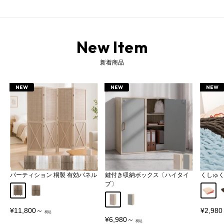
New Item
新着商品
NEW
NEW
NEW
パーティション 桐製 有効パネル
鍵付き収納ボックス〔ハイタイ
くしゅ
プ〕
Aタイプ
Bタイプ
アイボ
グレージュ
グレー
販
販
¥11,800～
¥2,98
売
売
販
¥6,980～