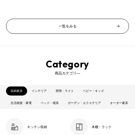
価
価
売
格
格
価
格
一覧をみる
Category
商品カテゴリ―
収納家具
インテリア
照明・ライト
ベビー・キッズ
生活雑貨・家電
ベッド・寝具
ガーデン・エクステリア
オーダー家具
キッチン収納
本棚・ラック