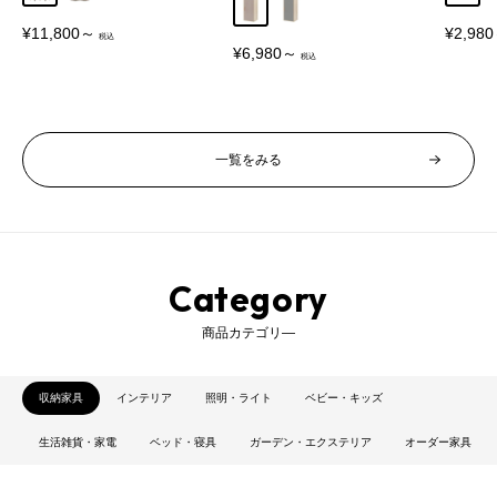
グレージュ
グレー
販
販
¥11,800～
¥2,98
売
売
販
¥6,980～
価
価
売
格
格
価
格
一覧をみる
Category
商品カテゴリ―
収納家具
インテリア
照明・ライト
ベビー・キッズ
生活雑貨・家電
ベッド・寝具
ガーデン・エクステリア
オーダー家具