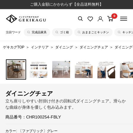
コ
ご購入金額にかかわらず【全品送料無料】
ン
0
【公
テ
式】
ン
注目ワード
完成品家具
ゴミ箱
おままごとキッチン
キッチ
イ
ツ
ン
に
ゲキカグTOP
インテリア
ダイニング
ダイニングチェア
ダイニング
テ
ス
リ
キ
ア
ッ
の
プ
ゲ
す
キ
る
ダイニングチェア
カ
立ち座りしやすい肘掛け付きの回転式ダイニングチェア。滑らか
グ
な曲線が身体を優しく包み込みます。
商品番号：
CHR100254-FBLY
カラー:
〔ファブリック〕グレー