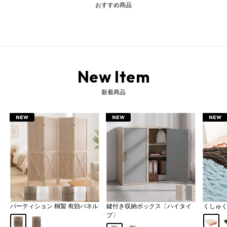
おすすめ商品
New Item
新着商品
ダイニングチェア ダイニングチェアー チェア チェアー 回転チェア 回転チェアー 回転ダイニングチェア アームチェア アームチェアー 木製チェア 木製チェアー 木製ダイニングチェア ウッドチェア ウッドチェアー 曲げ木チェア chair 椅子 いす イス 食卓椅子 食卓いす ダイニング椅子 回転椅子 回転イス 回転いす 木製椅子 木製イス 肘掛け椅子 ひじ掛け椅子 回転 回転式 360度回転 回る ベアリング 内蔵 アーム付き ひじ掛け付き ひじ掛け 肘掛け付き 肘掛け 肘置き ひじ置き 肘付き 背もたれ付き 背もたれ 低め 短め ローバック 座面 広め 一人掛け 1人掛け 1人用 一人用 単品 1脚 一脚 木製 木 ウッド 天然木 天然木製 曲木 曲げ木 曲線 アーチ 木目 木目調 木脚 ファブリック 布 布製 布地 フェイクレザー PVCレザー 合皮 合成皮革 ウレタンクッション ウレタンフォーム 木部 ホワイト 白 白色 ナチュラル ウォールナット ダークブラウン ウッドフレーム 張地 グレー 灰色 グレージュ ブラウン 茶色 アイボリー ブラック 黒 黒色 ダイニング リビング リビングダイニング キッチン 食卓 食堂 店舗 店舗用 お店 カフェ 新生活 引越し 約 座面高45.5cm 耐荷重100kg カジュアル カントリー シンプル レトロ モダン 和モダン 韓国インテリア 北欧 北欧インテリア 北欧風 おしゃれ オシャレ お洒落
NEW
NEW
NEW
パーティション 桐製 有効パネル
鍵付き収納ボックス〔ハイタイ
くしゅ
プ〕
Aタイプ
Bタイプ
アイボ