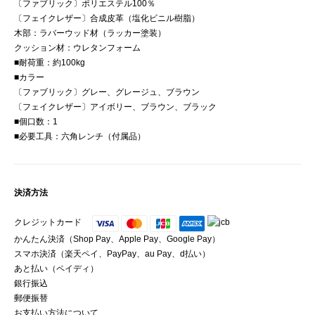
〔ファブリック〕ポリエステル100％
〔フェイクレザー〕合成皮革（塩化ビニル樹脂）
木部：ラバーウッド材（ラッカー塗装）
クッション材：ウレタンフォーム
■耐荷重：約100kg
■カラー
〔ファブリック〕グレー、グレージュ、ブラウン
〔フェイクレザー〕アイボリー、ブラウン、ブラック
■個口数：1
■必要工具：六角レンチ（付属品）
決済方法
クレジットカード
かんたん決済（Shop Pay、Apple Pay、Google Pay）
スマホ決済（楽天ペイ、PayPay、au Pay、d払い）
あと払い（ペイディ）
銀行振込
郵便振替
お支払い方法について