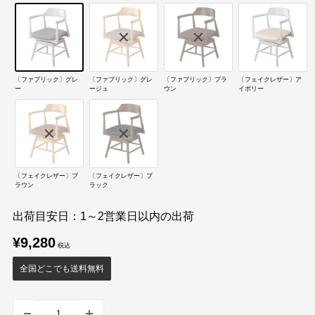
〔ファブリック〕グレ
〔ファブリック〕グレ
〔ファブリック〕ブラ
〔フェイクレザー〕ア
ー
ージュ
ウン
イボリー
〔フェイクレザー〕ブ
〔フェイクレザー〕ブ
ラウン
ラック
出荷目安日：1～2営業日以内の出荷
販
¥9,280
売
価
全国どこでも送料無料
格