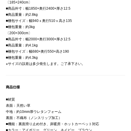
〔185×240cm〕
■商品外寸：幅1850×奥行2400×厚さ12.5
■商品重量：約2.8kg
■梱包サイズ：幅940ｘ奥行510ｘ高さ135
■梱包重量：約3kg
〔200×300cm〕
■商品外寸：幅2000×奥行3000×厚さ12.5
■商品重量：約4.1kg
■梱包サイズ：幅680×奥行550×高さ190
■梱包重量：約4.3kg
※サイズの誤差は多少発生します。ご了承下さい。
商品仕様
■材質
表面：天然い草
中地：約10mm厚ウレタンフォーム
裏面：不織布（ノンスリップ加工）
■機能：裏面滑り止め付き、床暖房・ホットカーペット対応
■カラー：アイボリー、グリーン、ネイビー、ブラウン