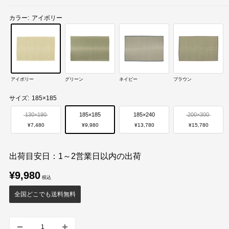
カラー:
アイボリー
アイボリー
グリーン
ネイビー
ブラウン
サイズ:
185×185
130×190
185×185
185×240
200×300
¥7,480
¥9,980
¥13,780
¥15,780
出荷目安日：1～2営業日以内の出荷
販
¥9,980
売
価
全国どこでも送料無料
格