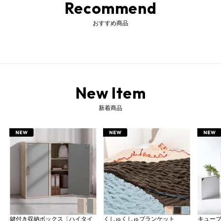
Recommend
床暖房・ホットカーペットに関する「取り扱い上の注意」をご確認の上
ご使用ください。
おすすめ商品
ラグ ラグマット サマーラグ らぐ rug らぐまっと カーペット かーぺっと ラグカーペット じゅうたん 絨毯 ジュータン ござ ゴザ 寝ござ ねござ 茣蓙 御座 上敷き うわしき うわじき 畳 マット 敷物 センターラグ センターラグマット ダイニングラグ ダイニングラグマット ウレタンラグ ウレタンラグマット フロアマット い草ラグ いぐさラグ い草ラグマット イ草ラグ 白っぽい おしゃれラグ イ草ラグマット い草カーペット い草上敷き 夏用カーペット 夏ラグ 夏用ラグ 夏カーペット 夏ラグマット 夏用ラグマット 滑り止め付きラグ イ草 イグサ い草 天然素材 滑り止め 滑り止め付き すべり止め 畳める 折りたたみ 折り畳み ホットカーペット対応 床暖房対応 床暖房 対応 吸湿 放湿 節電 省エネ 清涼感 涼感 ひんやり 涼しい 爽やか 冷感 クッション性 ウレタン ウレタンフォーム 厚手 厚め さらふわ さらさら ふっくら 長方形 四角 四角形 正方形 スクエア 130×190 130×190cm 185×185 185×185cm 185×240 185×240cm 200×300 200×300cm 1.5畳 2畳 3畳 4畳 小さめ 大きめ 大判 柄 リビング ダイニング 和室 子供部屋 こども部屋 子ども部屋 居間 洋室 春夏 夏用 春 夏 秋 冬 オールシーズン 年中 一人暮らし アジアン 和風 シンプル グリーン ブラウン ネイビー アイボリー 緑 茶色 青 父の日 父の日ギフト 敬老の日 ギフト プレゼント おすすめ オシャレ お洒落 おしゃれ げきかぐ ゲキカグ ぼんかぐ ボンカグ ボン家具 ぼん家具 株式会社ぼん家具 gekikagu bonkagu
New Item
新着商品
NEW
NEW
NEW
鍵付き収納ボックス〔ハイタイ
くしゅくしゅブランケット
キュー