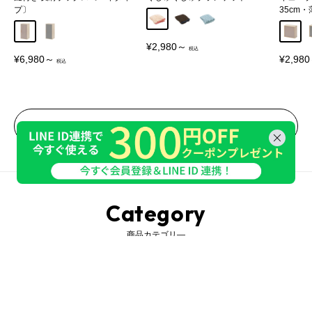
プ〕
35cm
アイボリー
ブラウン
ブルー
グレージュ
グレー
グレー
販
¥2,980～
売
販
販
¥6,980～
¥2,98
価
売
売
格
価
価
格
格
一覧をみる
Category
商品カテゴリ―
収納家具
インテリア
照明・ライト
ベビー・キッズ
生活雑貨・家電
ベッド・寝具
ガーデン・エクステリア
オーダー家具