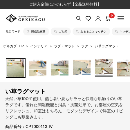
コ
ご購入金額にかかわらず【全品送料無料】
ン
0
【公
テ
式】
ン
注目ワード
完成品家具
ゴミ箱
おままごとキッチン
キッチ
イ
ツ
ン
に
ゲキカグTOP
インテリア
ラグ・マット
ラグ
い草ラグマット
テ
ス
リ
キ
ア
ッ
の
プ
ゲ
す
キ
る
い草ラグマット
カ
天然い草100％使用。蒸し暑い夏もサラッと快適な肌触りのい草
グ
ラグです。優れた調湿機能と消臭・抗菌効果で、お部屋の空気を
リフレッシュ。和室はもちろん、モダンなデザインで洋室のリビ
ングにも馴染みます。
商品番号：
CPT000113-IV