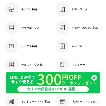
キッチン収納
本棚・ラック
カラーボックス
キューブボックス収納
ケーブル収納
キャビネット
チェスト・引き出し
ドレッサー
ウッドパネル ウッドタイル ウッドパネルセット ウッドタイルセット パネル タイル 人工木 人工木パネル 人工木タイル 人工木ウッドパネル 人工木ウッドタイル ガーデンパネル ガーデンタイル バルコニーパネル バルコニータイル ベランダパネル ベランダタイル デッキ ジョイントデッキ デッキパネル デッキタイル パネルデッキ タイルデッキ ウッドデッキ ウッドテラス ウッドマット パネルタイル 玄関パネル 玄関タイル ジョイントパネル ジョイントタイル ジョイントマット ジョイント式パネル ジョイント式タイル ジョイント式マット ジョイントパネルセット ジョイントタイルセット ジョイントマットセット フローリングパネル フローリング 風 パネルセット マット 床材 ガーデニングタイル ガーデン用品 ガーデニング ガーデニング用品 園芸 園芸用品 DIY リフォーム 約 30×30 30cm 30×30cm 人工 木 板 ウッド フェイクウッド 樹脂 合成樹脂 人工木製 人工木材 合成木 合成木材 樹脂木材 天然木粉 ジョイント ジョイント式 ジョイントタイプ ジョイント付き はめ込み はめ込み式 パズル 組み合わせ 土台 土台付き ベース ベース付き 脚付き 正方形 四角 スクエア スクウェア モザイク モザイクアート 幾何学模様 フリーカット 切れる 隙間 水はけ 腐りにくい 滑りにくい 耐久性 丈夫 簡単 簡単設置 設置簡単 工事不要 工具不要 20枚 セット 20枚セット 庭 お庭 ガーデン ベランダ バルコニー テラス オープンテラス ガーデンテラス サンルーム コンクリート 上 地面 玄関 外玄関 アプローチ 通路 カフェ カフェ風 外 屋外 野外 エクステリア 外構 床 賃貸 マンション アパート 自宅 店舗 ベランピング 子供 子ども こども ペット おしゃれ オシャレ お洒落 ナチュラル シンプル 北欧 洋風 ホワイト オフホワイト 白 ベージュ アイボリー オレンジ ダークブラウン ブラウン 茶色 チーク
衣類収納
玄関収納
ランドリー・トイレ収納
収納ケース・ボックス