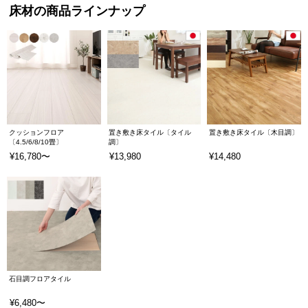
床材の商品ラインナップ
クッションフロア
置き敷き床タイル〔タイル
置き敷き床タイル〔木目調〕
〔4.5/6/8/10畳〕
調〕
¥16,780〜
¥13,980
¥14,480
石目調フロアタイル
¥6,480〜