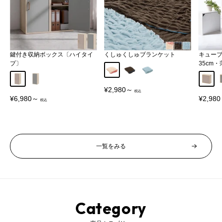
鍵付き収納ボックス〔ハイタイ
くしゅくしゅブランケット
キュー
プ〕
35cm
アイボリー
ブラウン
ブルー
グレージュ
グレー
グレー
販
¥2,980～
売
販
販
¥6,980～
¥2,98
価
売
売
格
価
価
格
格
一覧をみる
Category