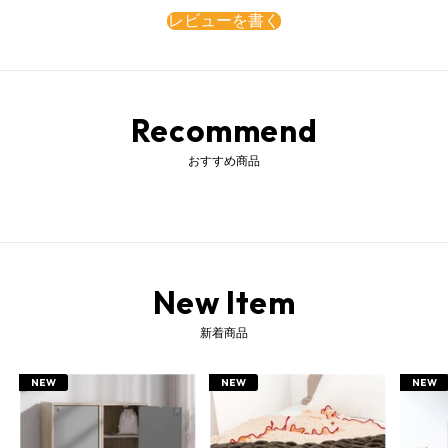
レビューを書く
Recommend
おすすめ商品
フロアタイル フロアシート タイルシート フロアマット タイルマット リビングシート フローリングマット フローリングシート 床材 床タイル 床シート リメイクシート リフォームシート シート マット 塩ビタイル タイル タイルカーペット フローリングカーペット ダイニングマット リビングマット カーペット DIYシート DIYフロアシート 防水 難燃 燃えにくい 土足対応 手軽 簡単 サイズ調節 カット 敷くだけ 置くだけ DIY リメイク リフォーム プチリフォーム 模様替え イメージチェンジ 木目柄タイル 木目調タイル 木目柄 木目調 古木柄 古木風 木目風 木目模様 インテリア 住宅用 一人暮らし 引っ越し 賃貸 店舗 アパート マンション ワンルーム 賃貸物件OK 原状回復OK リビング ダイニング 寝室 玄関 子ども部屋 キッズスペース キッチン 台所 洗面所 脱衣所 トイレ ペットスペース 床 フロア 水回り 江戸間1畳 一畳 1畳 江戸間2畳 二畳 2畳 江戸間4畳 四畳 4畳 江戸間6畳 六畳 6畳 約91x15cm キズ防止 傷防止 キズ隠し 傷隠し 汚れ防止 お手入れ簡単 カジュアル ナチュラル シンプル 北欧風 西海岸風 かわいい かっこいい おしゃれ オシャレ お洒落 チーク 白 ラフソーンオーク ナチュラルオーク 茶色 ウォールナット こげ茶色 こげ茶 完成品 組立不要 組み立て不要 gekikagu bonkagu
New Item
新着商品
NEW
NEW
NEW