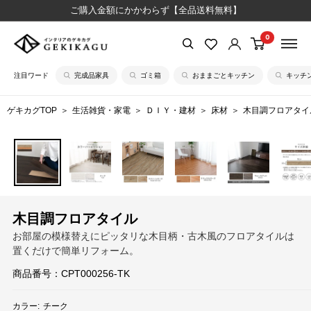
コ
ご購入金額にかかわらず【全品送料無料】
ン
0
【公
テ
式】
ン
注目ワード
完成品家具
ゴミ箱
おままごとキッチン
キッチ
イ
ツ
ン
に
ゲキカグTOP
生活雑貨・家電
ＤＩＹ・建材
床材
木目調フロアタイ
テ
ス
リ
キ
ア
ッ
の
プ
ゲ
す
キ
る
木目調フロアタイル
カ
お部屋の模様替えにピッタリな木目柄・古木風のフロアタイルは
グ
置くだけで簡単リフォーム。
商品番号：
CPT000256-TK
カラー:
チーク