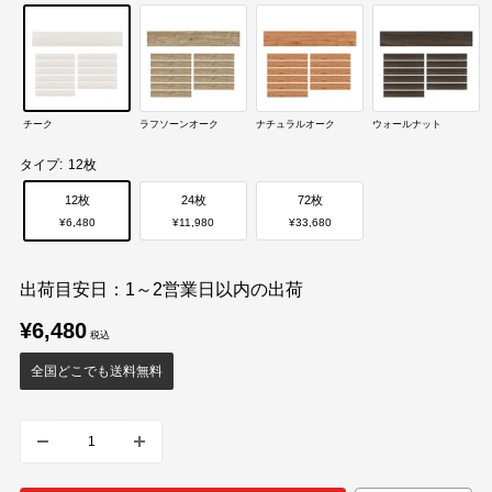
チーク
ラフソーンオーク
ナチュラルオーク
ウォールナット
タイプ:
12枚
12枚
24枚
72枚
¥6,480
¥11,980
¥33,680
出荷目安日：1～2営業日以内の出荷
販
¥6,480
売
価
全国どこでも送料無料
格