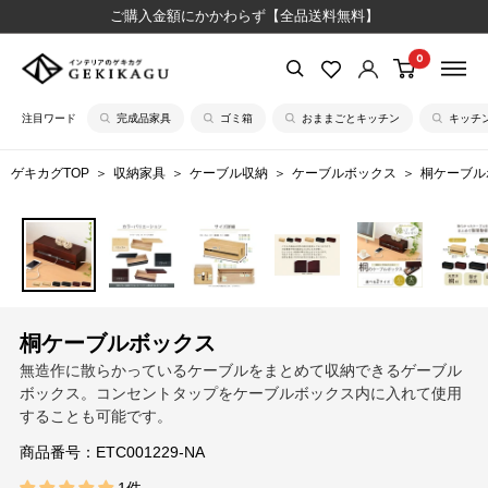
コ
ご購入金額にかかわらず【全品送料無料】
ン
0
【公
テ
式】
ン
注目ワード
完成品家具
ゴミ箱
おままごとキッチン
キッチ
イ
ツ
ン
に
ゲキカグTOP
収納家具
ケーブル収納
ケーブルボックス
桐ケーブル
テ
ス
リ
キ
ア
ッ
の
プ
ゲ
す
キ
る
桐ケーブルボックス
カ
無造作に散らかっているケーブルをまとめて収納できるゲーブル
グ
ボックス。コンセントタップをケーブルボックス内に入れて使用
することも可能です。
商品番号：
ETC001229-NA