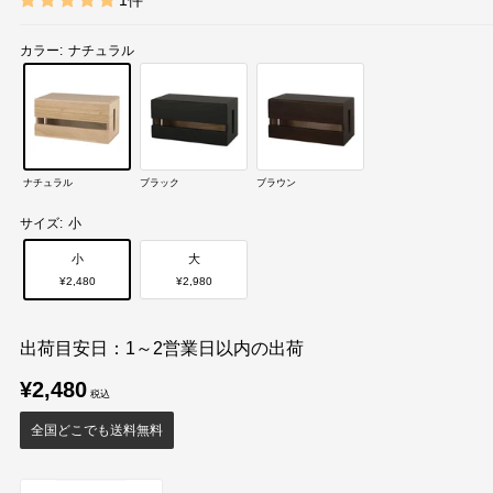
1件
カラー:
ナチュラル
ナチュラル
ブラック
ブラウン
サイズ:
小
小
大
¥2,480
¥2,980
出荷目安日：1～2営業日以内の出荷
販
¥2,480
売
価
全国どこでも送料無料
格