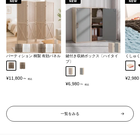
NEW
NEW
NEW
パーティション 桐製 有効パネル
鍵付き収納ボックス〔ハイタイ
くしゅ
プ〕
Aタイプ
Bタイプ
アイボ
グレージュ
グレー
販
販
¥11,800～
¥2,98
売
売
販
¥6,980～
価
価
売
格
格
価
格
一覧をみる