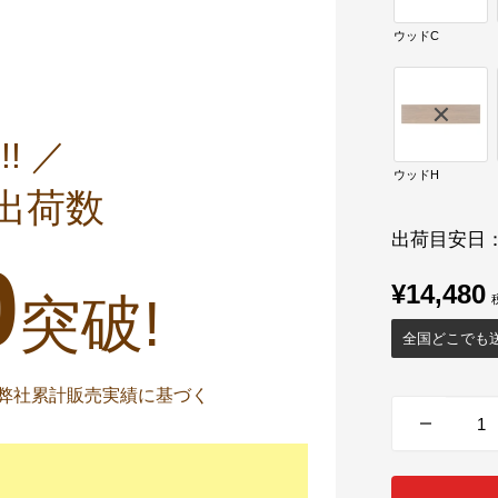
ウッドC
!! ／
ウッドH
出荷数
出荷目安日
0
販
¥14,480
突破!
売
全国どこでも
価
格
までの弊社累計販売実績に基づく