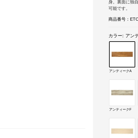
身。裏面に独
可能です。
商品番号：
ETC
カラー:
アン
アンティークA
アンティークF