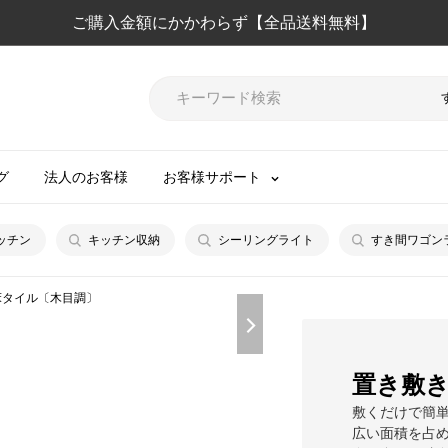
ご購入金額にかかわらず【全品送料無料】
グ
法人のお客様
お客様サポート
ッチン
キッチン収納
シーリングライト
すき間ワゴン
床タイル〔木目調〕
置き敷
敷くだけで簡
広い面積を占