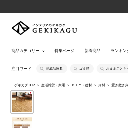
コ
ン
テ
【公
ン
式】
ツ
イ
に
ン
商品カテゴリー
特集ページ
新着商品
ランキン
ス
テ
キ
リ
ッ
注目ワード
完成品家具
ゴミ箱
おままごとキ
ア
プ
の
す
ゲキカグTOP
生活雑貨・家電
ＤＩＹ・建材
床材
置き敷き
ゲ
る
キ
カ
グ