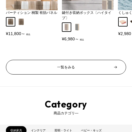
パーティション 桐製 有効パネル
鍵付き収納ボックス〔ハイタイ
くしゅ
プ〕
Aタイプ
Bタイプ
アイボ
グレージュ
グレー
販
販
¥11,800～
¥2,98
売
売
販
¥6,980～
価
価
売
格
格
価
格
一覧をみる
Category
商品カテゴリ―
収納家具
インテリア
照明・ライト
ベビー・キッズ