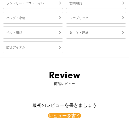
ランドリー・バス・トイレ
玄関用品
バッグ・小物
ファブリック
スーツケース トランクケース キャリー キャリケース キャリーケース キャリーバッグ キャリーバック 旅行キャリーケース 旅行かばん 旅行カバン 旅行鞄 旅行バック 旅行バッグ コロコロ 子供用キャリーケース 子供用スーツケース キッズキャリー キッズキャリーケース キッズスーツケース キッズキャリーバッグ お子様キャリー 子供キャリー 子どもが乗れるキャリーケース 子供が乗れるキャリーケース 子供が乗れるスーツケース 乗れるスーツケース 子供が乗れるキャリー 乗れるキャリー バッグ ABS樹脂 ハードタイプ ハードケース 多段階 3段階調整可能キャリーバー 仕切り板 ポケット付き 防犯ロック TSAロック TSAロック搭載 tsaロック ダイヤルロック ダイヤルロック式 ダイヤル式 鍵 鍵付き キャスター付き ストッパー Wキャスター キャスター ダブルキャスター 360度 360° ベルト付 安全腰ベルト付き 持ち運び 移動 乗れる 子供乗れる 子どもが乗れる 子供が乗れる 乗りながら移動ができる 座れる 1泊 一泊 2泊 1泊2日 2泊3日 一泊用 一泊二日 二泊三日 Sサイズ コンパクト 小さい 小さめ 小型 約 幅 50cm 奥行 28cm 高さ 40cm 28L 軽い 軽量 3.1kg 荷物 パッキング 手持ち 泊まる 旅行 旅行用 旅行用品 一人旅 家族旅行に便利 お出かけにも便利 日本 国内 海外 飛行機 国内線 国際線 国内旅行 海外旅行 新幹線 宿泊 出張 ビジネス お出かけ おでかけ 家族旅行用 家族旅行 修学旅行 帰省 トラベル キッズトラベル レジャー アウトドア キャンプ スポーツ タウンユース 夏休み 子ども こども 子供 キッズ 子ども用 子供用 こども用 キッズ用 女の子 男の子 女子 男子 家族 学生 小学生 プレゼント ギフト 誕生日 母の日 父の日 敬老の日 新学期 新生活 グレージュ ベージュ さくらピンク ピンク ネイビー 紺 ブラック 黒 ラベンダー 紫 防犯 防災 防災グッズ 防災用品 おしゃれ オシャレ お洒落 かわいい カワイイ 可愛い かっこいい
ペット用品
ＤＩＹ・建材
防災アイテム
Review
商品レビュー
最初のレビューを書きましょう
レビューを書く