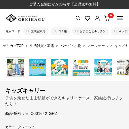
コ
ご購入金額にかかわらず【全品送料無料】
ン
0
【公
テ
式】
ン
注目ワード
完成品家具
ゴミ箱
おままごとキッチン
キッチ
イ
ツ
ン
に
ゲキカグTOP
生活雑貨・家電
バッグ・小物
スーツケース
キッズキ
テ
ス
リ
キ
ア
ッ
の
プ
ゲ
す
キ
る
キッズキャリー
カ
子供を乗せたまま移動ができるキャリーケース。家族旅行にぴっ
グ
たり！
商品番号：
ETC001642-GRZ
カラー:
グレージュ