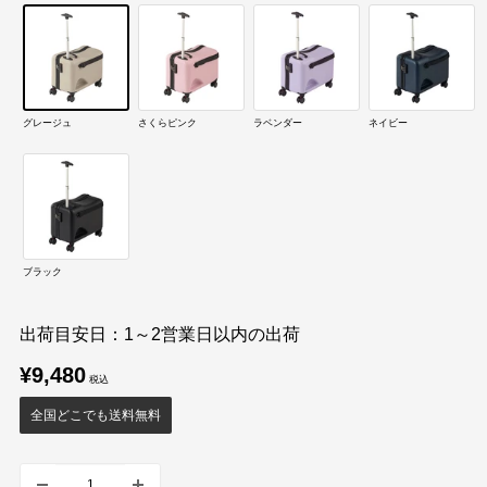
グレージュ
さくらピンク
ラベンダー
ネイビー
ブラック
出荷目安日：1～2営業日以内の出荷
販
¥9,480
売
価
全国どこでも送料無料
格