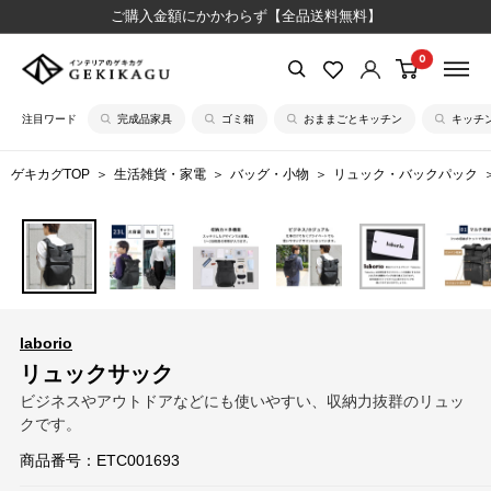
コ
ご購入金額にかかわらず【全品送料無料】
ン
0
【公
テ
式】
ン
注目ワード
完成品家具
ゴミ箱
おままごとキッチン
キッチ
イ
ツ
ン
に
ゲキカグTOP
生活雑貨・家電
バッグ・小物
リュック・バックパック
テ
ス
リ
キ
ア
ッ
の
プ
ゲ
す
キ
る
laborio
カ
リュックサック
グ
ビジネスやアウトドアなどにも使いやすい、収納力抜群のリュッ
クです。
商品番号：
ETC001693