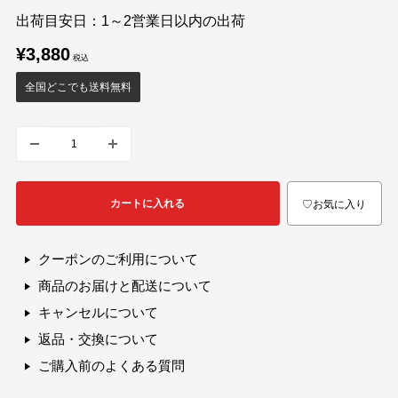
出荷目安日：1～2営業日以内の出荷
販
¥3,880
売
価
全国どこでも送料無料
格
カートに入れる
♡お気に入り
クーポンのご利用について
商品のお届けと配送について
キャンセルについて
返品・交換について
ご購入前のよくある質問