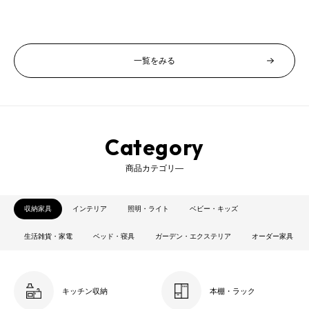
価
価
売
格
格
価
格
一覧をみる
Category
商品カテゴリ―
収納家具
インテリア
照明・ライト
ベビー・キッズ
生活雑貨・家電
ベッド・寝具
ガーデン・エクステリア
オーダー家具
キッチン収納
本棚・ラック