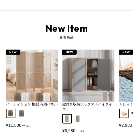
New Item
新着商品
NEW
NEW
NEW
パーティション 桐製 有効パネル
鍵付き収納ボックス〔ハイタイ
くしゅ
リュック リュックサック リュックザック ビジネスリュック 通勤リュック 通学リュック マルチリュック タウンリュック スマートリュック ファザーズリュック 大容量リュック マルチビジネスリュック トラベルリュック バックパック デイパック バッグ 鞄 カバン ビジネスバッグ マルチビジネスバッグ メンズバッグ 書類バッグ 通勤バッグ 通勤カバン 通学バッグ 通学カバン PCバッグ パソコンバッグ キャリーオンバッグ 出張カバン 出張バッグ 旅行カバン 旅行バッグ 就活カバン 就活バッグ ロールトップ 手持ち トップハンドル キャリーバー取り付け可能 チェストストラップ チェストベルト クッション性ハーネス 防水 はっ水 撥水 PC収納ポケット マルチポケット 仕分けポケット 内ポケット フロントポケット サイドポケット ポケット 小物 大容量 収納力 多収納 A4 ノートPC ノートパソコン パソコン 15.6インチ タブレット 水筒 ペットボトル 折りたたみ傘 ノート 資料 ペンケース 財布 手帳 キーケース 名刺 スマホ 軽量 メッシュ 蒸れにくい 実用的 アウトドア プライベート ビジネス 仕事 通勤 自転車通勤 1泊 2泊 出張 旅行 トラベル 外出 キャンプ フェス スポーツ 転職 就活 面接 就職祝い 就職準備 ギフト プレゼント お祝い 新生活 大人 ビジネスマン メンズ レディース ユニセックス 男女兼用 男性 女性 大学 高校 学生 シンプル スマート スタイリッシュ かっこいい カジュアル おしゃれ 男前 ハンサム メンズライク ブラック 黒 23L
プ〕
Aタイプ
Bタイプ
アイボ
グレージュ
グレー
販
販
¥11,800～
¥2,98
売
売
販
¥6,980～