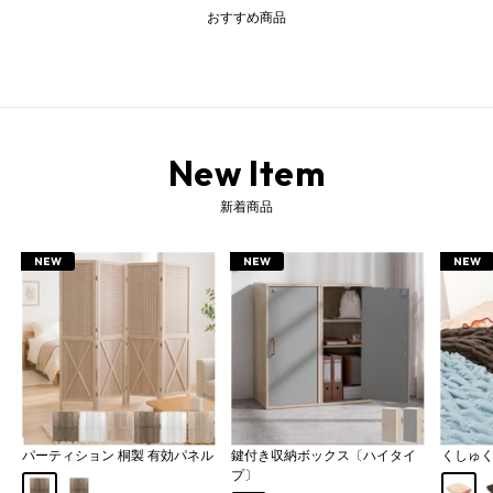
おすすめ商品
New Item
新着商品
NEW
NEW
NEW
パーティション 桐製 有効パネル
鍵付き収納ボックス〔ハイタイ
くしゅ
プ〕
Aタイプ
Bタイプ
アイボ