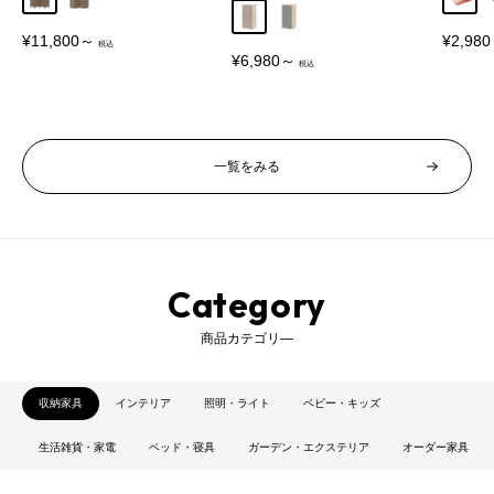
グレージュ
グレー
販
販
¥11,800～
¥2,98
売
売
販
¥6,980～
価
価
売
格
格
価
格
一覧をみる
Category
商品カテゴリ―
収納家具
インテリア
照明・ライト
ベビー・キッズ
オートディスペンサー オートソープディスペンサー ソープディスペンサー そーぷでぃすぺんさー ハンドソープディスペンサー ハンドディスペンサー ディスペンサー 自動ディスペンサー 自動 各種洗剤対応 2種類 2タイプ ハンドソープ はんどそーぷ フォーム ソープ オート ハンド 泡ハンドソープ ハンドソープ泡 泡タイプ 泡 あわ 液体ハンドソープ 液タイプ 液ジェル 液体 えきたい ジェル リキッド 洗剤 非接触 非接触式 食器用洗剤 食器洗剤 台所洗剤 キッチン洗剤 ボトル 高感度センサー搭載 高感度センサー 赤外線センサー センサー Sensor 液体自動 コードレス式 ノータッチ式 コードレス ノータッチ 電池式 電池 式 吐出量2段階調整 吐出量2段階調節 吐出量調節 残量確認可 容量280ml 280ml 透明ボトル 定量 大容量 防水 タイプ インフルエンザ対策 ウィルス対策 ウイルス対策 インフルエンザ ウイルス 感染予防 感染 対策 予防 自宅 お手洗い トイレ といれ キッチン 台所 洗面所 スポンジ 公共の場所 学校 会社 仕事場 オフィス 卓上 遊園地 幼稚園 病院 子供用 子供 幼児 キッズ 子ども こども 大人用 社会人 おとな 家庭用 家族 用 引っ越し祝い 手洗い 誕生日 新生活 病院用 適用 ギフト プレゼント ホワイトカラー ホワイト クリア 白 透明 色 カラー コンパクト 小さい 小さめ 小型 かわいい お洒落 オシャレ おしゃれ 完成品
生活雑貨・家電
ベッド・寝具
ガーデン・エクステリア
オーダー家具