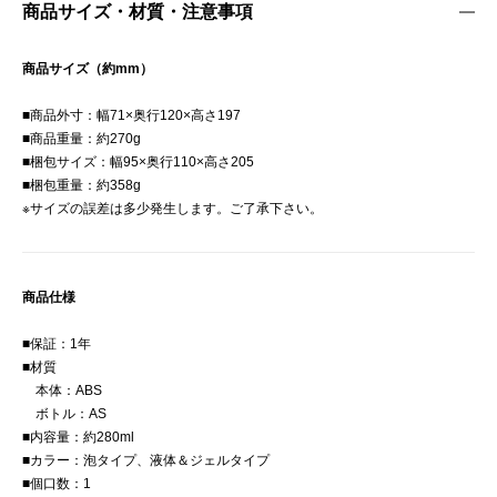
商品サイズ・材質・注意事項
商品サイズ（約mm）
■商品外寸：幅71×奥行120×高さ197
■商品重量：約270g
■梱包サイズ：幅95×奥行110×高さ205
■梱包重量：約358g
※サイズの誤差は多少発生します。ご了承下さい。
商品仕様
■保証：1年
■材質
本体：ABS
ボトル：AS
■内容量：約280ml
■カラー：泡タイプ、液体＆ジェルタイプ
■個口数：1