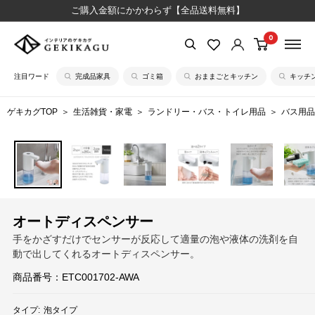
コ
ご購入金額にかかわらず【全品送料無料】
ン
0
【公
テ
式】
ン
注目ワード
完成品家具
ゴミ箱
おままごとキッチン
キッチ
イ
ツ
ン
に
ゲキカグTOP
生活雑貨・家電
ランドリー・バス・トイレ用品
バス用品
テ
ス
リ
キ
ア
ッ
の
プ
ゲ
す
キ
る
オートディスペンサー
カ
手をかざすだけでセンサーが反応して適量の泡や液体の洗剤を自
グ
動で出してくれるオートディスペンサー。
商品番号：
ETC001702-AWA
タイプ:
泡タイプ