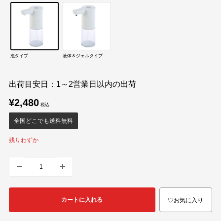
泡タイプ
液体＆ジェルタイプ
出荷目安日：1～2営業日以内の出荷
販
¥2,480
売
価
全国どこでも送料無料
格
残りわずか
カートに入れる
♡お気に入り