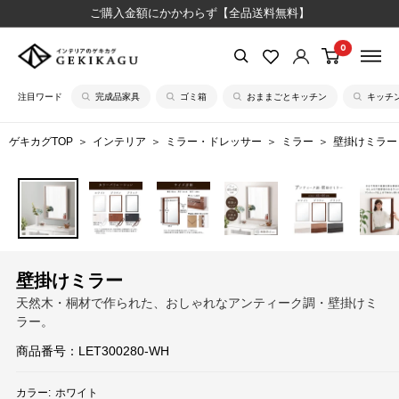
コ
ご購入金額にかかわらず【全品送料無料】
ン
0
【公
テ
式】
ン
注目ワード
完成品家具
ゴミ箱
おままごとキッチン
キッチ
イ
ツ
ン
に
ゲキカグTOP
インテリア
ミラー・ドレッサー
ミラー
壁掛けミラー
テ
ス
リ
キ
ア
ッ
の
プ
ゲ
す
キ
る
壁掛けミラー
カ
天然木・桐材で作られた、おしゃれなアンティーク調・壁掛けミ
グ
ラー。
商品番号：
LET300280-WH
カラー:
ホワイト