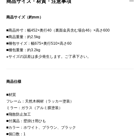
商品サイズ・材質・注意事項
商品サイズ（約mm）
■商品外寸：幅452×奥行40（裏面金具含む場合46）×高さ600
■商品重量：約2.5kg
■梱包サイズ：幅675×奥行510×高さ60
■梱包重量：約3.2kg
※サイズの誤差は多少発生します。ご了承下さい。
商品仕様
■材質
フレーム：天然木桐材（ラッカー塗装）
ミラー：ガラス（アルミ膜塗装）
■飛散防止加工
■付属品：壁掛け用ひも
■カラー：ホワイト、ブラウン、ブラック
■個口数：1