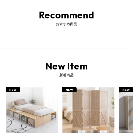
Recommend
おすすめ商品
New Item
ミラー 鏡 ウォールミラー 壁掛けミラー 壁掛ミラー 壁掛け鏡 吊り下げミラー 吊り下げ鏡 姿見 半身鏡 かがみ カガミ 木製ミラー 木製鏡 木枠ミラー 木枠鏡 ウッドミラー フレームミラー 木製フレームミラー ウッドフレームミラー ボックスミラー ボックス型ミラー ボックスフレームミラー 箱型ミラー 吊りミラー 吊り鏡 掛け鏡 壁掛鏡 壁鏡 玄関ミラー 玄関鏡 洗面鏡 化粧鏡 フェイスミラー 角型ミラー 大型ミラー 額縁ミラー インテリアミラー ドレッサー用ミラー 飾り棚 雑貨 生活雑貨 インテリア雑貨 家具 アンティーク家具 調 長方形 四角 角型 スクエア 縦長 縦置き 縦吊り 縦型 ボックス ボックス型 箱型 フレーム ボックスフレーム 立体 大型 大きい 大きめ 半身 上半身 約 幅 45 60 幅45 幅45cm 45×60 45×60cm 壁掛け 壁掛け用 吊り下げ 吊り 吊り下 吊下げ つり下げ ぶら下げ 天然木 天然木製 木製 木 木枠 木目 ウッド ナチュラルウッド 桐 桐製 桐材 ウッドフレーム 飛散防止 飛散防止加工 飛散しない 飛び散らない 立て掛け 立てかけ アンティーク加工 エイジング加工 ブラシ加工 ユーズド加工 ダメージ加工 ひも付き 紐付き アンティークミラー アンティークウッド 窓枠 額縁 風 壁 壁面 リビング 居間 玄関 内玄関 玄関ホール エントランス ロビー 寝室 子供部屋 子ども部屋 こども部屋 キッズルーム トイレ 手洗い 洗面 洗面台 洗面所 脱衣所 化粧台 化粧室 美容室 エステ サロン 自宅サロン クローゼット ドレッサー 上 洋室 和室 ワンルーム 1人暮らし 一人暮らし 新生活 化粧 メイク 身支度 身じたく おしゃれ オシャレ お洒落 かわいい 可愛い シンプル ナチュラル 北欧 北欧風 北欧インテリア 北欧ナチュラル 韓国 韓国風 韓国インテリア かっこいい 男前 アンティーク アンティーク風 アンティーク調 モダン ヴィンテージ ヴィンテージ風 ビンテージ インテリア シャビー シック シャビーシック 男前インテリア 引越し 引っ越し 祝い 贈り物 プレゼント ギフト 新築祝い ホワイト ホワイトウッド 白 白色 ブラウン 茶 茶色 ブラック 黒 モノトーン
新着商品
NEW
NEW
NEW