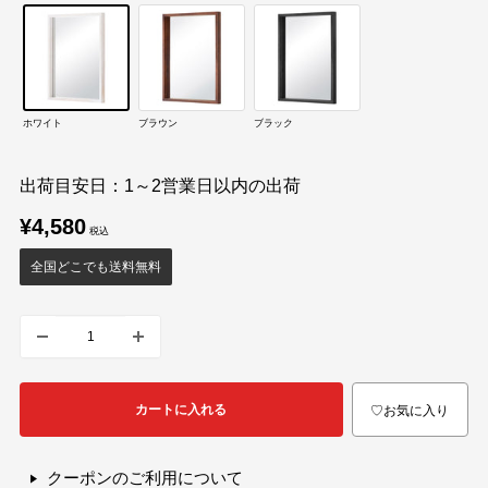
ホワイト
ブラウン
ブラック
出荷目安日：1～2営業日以内の出荷
販
¥4,580
売
価
全国どこでも送料無料
格
カートに入れる
♡お気に入り
クーポンのご利用について