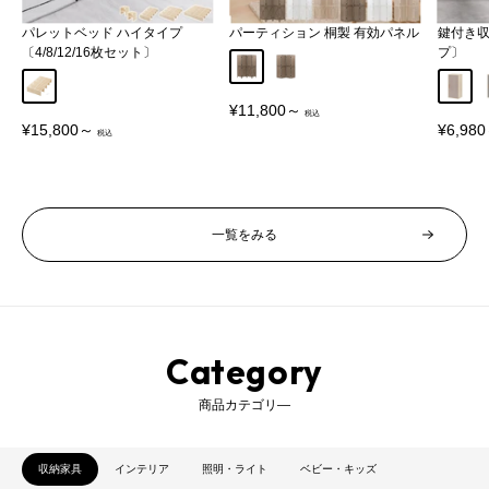
パレットベッド ハイタイプ
パーティション 桐製 有効パネル
鍵付き
〔4/8/12/16枚セット〕
プ〕
Aタイプ
Bタイプ
ナチュラル
グレー
販
¥11,800～
売
販
販
¥15,800～
¥6,98
価
売
売
格
価
価
格
格
一覧をみる
Category
商品カテゴリ―
収納家具
インテリア
照明・ライト
ベビー・キッズ