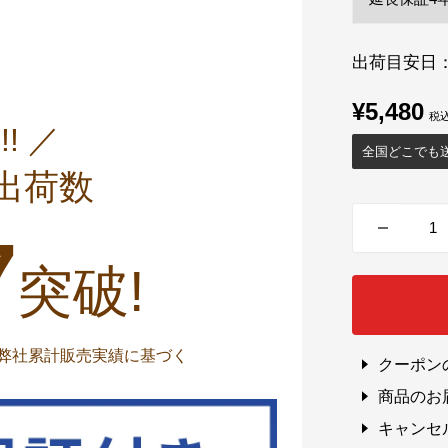
出荷目安日
販
¥5,480
売
!! ／
全国どこでも
価
出荷数
格
7
突破!
までの弊社累計販売実績に基づく
クーポン
商品のお
キャンセ