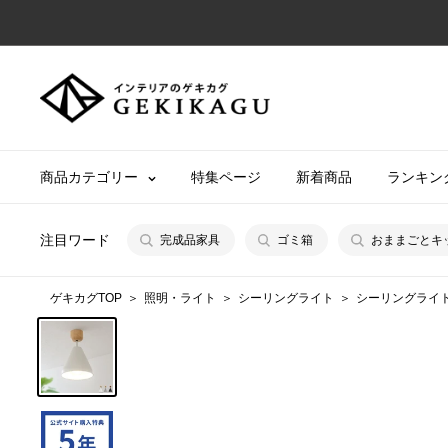
コ
ン
テ
【公
ン
式】
ツ
イ
に
ン
商品カテゴリー
特集ページ
新着商品
ランキン
ス
テ
キ
リ
ッ
注目ワード
完成品家具
ゴミ箱
おままごとキ
ア
プ
の
す
ゲキカグTOP
照明・ライト
シーリングライト
シーリングライト
ゲ
る
キ
カ
グ