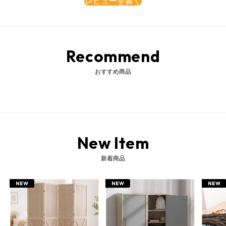
レビューを書く
Recommend
おすすめ商品
ペンダントライト 和風ペンダントライト 吊り下げライト リビングライト ダイニングライト カフェライト 店舗ライト インテリアライト LED対応ライト おしゃれライト 室内ライト ライト ペンダントランプ 和風ランプ 吊り下げランプ リビングランプ ダイニングランプ インテリアランプ LED対応ランプ おしゃれランプ 室内ランプ ランプ ペンダント照明 吊り下げ照明 リビング照明 ダイニング照明 カフェ照明 店舗照明 インテリア照明 LED対応照明 おしゃれ照明 室内照明 和風照明 和室照明 照明 照明器具 和風照明器具 吊り下げ灯 電気 3灯 三灯 LED対応 LED電球対応 LED電球専用 電球別売り 白熱電球対応 E26口金 常夜灯 豆電球 ナツメ球 簡単取付け 吊下げ 室内 部屋 リビング 居間 食卓 ダイニング 寝室 ベッドルーム 和室 茶室 洋室 小上がり 畳みコーナー リビング横の和室 古民家 旅館 リゾート 一人暮らし カフェ 新築 マイホーム 賃貸 6畳 7畳 8畳 シェード ファブリック 布 傘 丸 丸い 丸型 丸形 円形 ぼんぼり かぼちゃ パンプキン型 みかん ミカン型 みかん型 ホワイト 白 コード調節可能 長さ調節可能 長い 紐スイッチ ダクトレール対応 5年保証 五年保証 日本規格 PSE認証済 新生活 インテリア 生活空間 和風デザイン おしゃれ かわいい 可愛い 上品 品のある シンプル 和風 モダン 和モダン 伝統的 レトロ 昭和レトロ 大正ロマン アジアン アジアモダン エスニック モダンジャパニーズ エレガント
New Item
新着商品
NEW
NEW
NEW