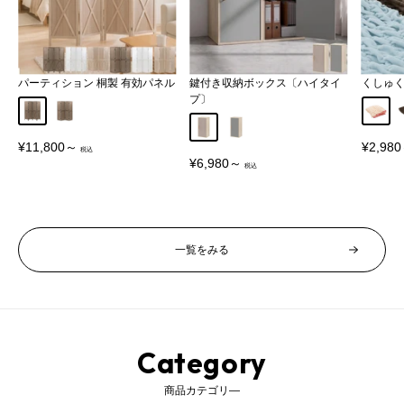
パーティション 桐製 有効パネル
鍵付き収納ボックス〔ハイタイ
くしゅ
プ〕
Aタイプ
Bタイプ
アイボ
グレージュ
グレー
販
販
¥11,800～
¥2,98
売
売
販
¥6,980～
価
価
売
格
格
価
格
一覧をみる
Category
商品カテゴリ―