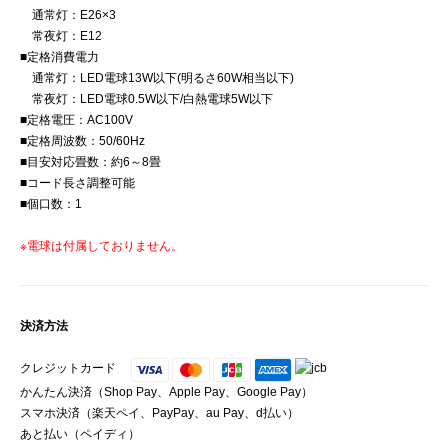
通常灯：E26×3
常夜灯：E12
■定格消費電力
通常灯：LED電球13W以下(明るさ60W相当以下)
常夜灯：LED電球0.5W以下/白熱電球5W以下
■定格電圧：AC100V
■定格周波数：50/60Hz
■目安対応畳数：約6～8畳
■コード長さ調整可能
■個口数：1
※電球は付属しておりません。
決済方法
クレジットカード
かんたん決済（Shop Pay、Apple Pay、Google Pay）
スマホ決済（楽天ペイ、PayPay、au Pay、d払い）
あと払い（ペイディ）