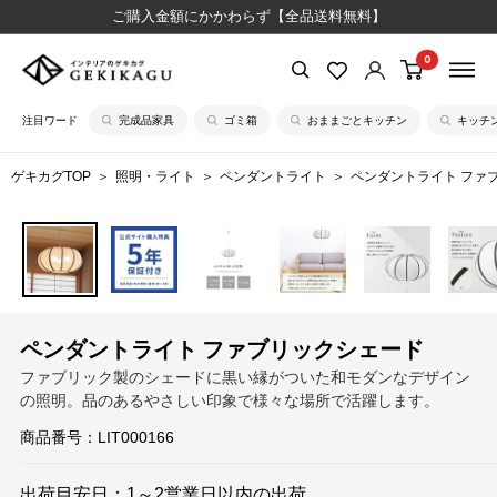
コ
ご購入金額にかかわらず【全品送料無料】
ン
0
【公
テ
式】
ン
注目ワード
完成品家具
ゴミ箱
おままごとキッチン
キッチ
イ
ツ
ン
に
ゲキカグTOP
照明・ライト
ペンダントライト
ペンダントライト ファ
テ
ス
リ
キ
ア
ッ
の
プ
ゲ
す
キ
る
ペンダントライト ファブリックシェード
カ
ファブリック製のシェードに黒い縁がついた和モダンなデザイン
グ
の照明。品のあるやさしい印象で様々な場所で活躍します。
商品番号：
LIT000166
出荷目安日：1～2営業日以内の出荷