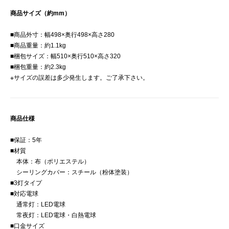
商品サイズ（約mm）
■商品外寸：幅498×奥行498×高さ280
■商品重量：約1.1kg
■梱包サイズ：幅510×奥行510×高さ320
■梱包重量：約2.3kg
※サイズの誤差は多少発生します。ご了承下さい。
商品仕様
■保証：5年
■材質
本体：布（ポリエステル）
シーリングカバー：スチール（粉体塗装）
■3灯タイプ
■対応電球
通常灯：LED電球
常夜灯：LED電球・白熱電球
■口金サイズ