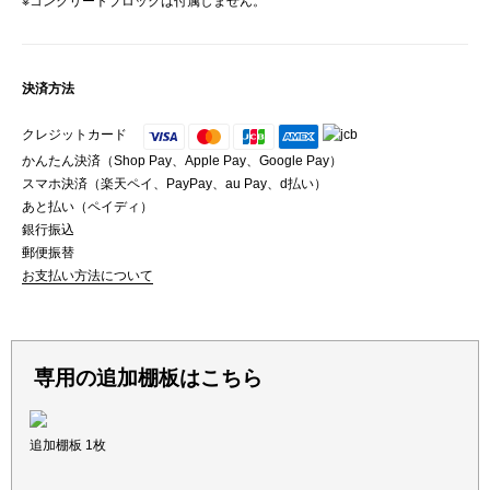
※コンクリートブロックは付属しません。
決済方法
クレジットカード
かんたん決済（Shop Pay、Apple Pay、Google Pay）
スマホ決済（楽天ペイ、PayPay、au Pay、d払い）
あと払い（ペイディ）
銀行振込
郵便振替
お支払い方法について
専用の追加棚板はこちら
追加棚板 1枚
物置 物置き 屋外物置 収納庫 スチール物置 木目物置 スチール収納庫 ガーデン収納庫 ベランダ収納庫 屋外収納庫 木目収納庫 倉庫 保管 保管庫 棚 収納棚 屋外収納 物置小屋 シェッド ガーデンシェッド ストッカー ラック スチールラック シェルフ キャビネット ロッカー ホームロッカー 雨よけ物置 大容量 スリム 薄型 小型 中型 大型 コンパクト 小さめ 小さい 大きい ハイ ハイタイプ 約 高さ155 幅90 奥行50 cm 屋外 屋外用 外用 庭用 スチール スチール製 鍵付き 鍵 鍵付 かぎ付き かぎ カギ付 カギ付き カギ ロック付き 施錠 防水 防錆 防サビ 錆に強い 撥水 はっ水 ドア 扉付き 扉付 扉 引き戸 引戸 スライド扉 スライドレール スライドレール式 2枚扉 2枚戸 可動棚 棚付き 3段 5段 縦仕切り 仕切り付き 縦置き 縦型 縦タイプ 縦長 左右分割 縦分割 転倒防止補助具付き 組み立て 古新聞 灯油 灯油缶 タンク ポリタンク ポリタン 工具 ゴルフバッグ キャディバッグ キャディーバッグ ベビーカー 掃除道具 キャンプ用品 キャンプ道具 アウトドア用品 ガーデニング用品 ガーデニンググッズ 釣り道具 釣り用品 釣り具 防災用品 防災用具 防災グッズ diy 収納 頑丈 丈夫 組立簡単 簡単組立 庭 ガーデン 玄関 ベランダ エントランス ガレージ 車庫 軒下 軒先 屋上 室外 エクステリア テラス 自宅 家庭用 自宅用 シンプル かわいい カワイイ 可愛い SNS映え かっこいい 男前 アメリカン ビンテージ ヴィンテージ 調 西海岸風 洋風 ヨーロッパ風 北欧 和風 ベージュ 木目 木目模様 木目柄 木目調 木目風 木目モデル 木製風 ウッド柄 ウッド風 ウッド調 デザイン ウッドパネル ウッドグレイン ツートン ツートンカラー バイカラー アイボリー ナチュラル ネイビー 紺 紺色 ブラック ブラウン 黒 茶色 ウォールナット ウォルナット 風 おすすめ 黒っぽい 白っぽい おしゃれ オシャレ お洒落 げきかぐ ゲキカグ ぼんかぐ ボンカグ ボン家具 ぼん家具 株式会社ぼん家具