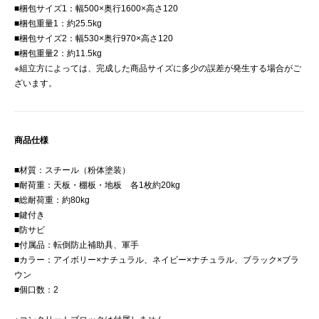
■梱包サイズ1：幅500×奥行1600×高さ120
■梱包重量1：約25.5kg
■梱包サイズ2：幅530×奥行970×高さ120
■梱包重量2：約11.5kg
※組立方によっては、完成した商品サイズに多少の誤差が発生する場合がご
ざいます。
商品仕様
■材質：スチール（粉体塗装）
■耐荷重：天板・棚板・地板 各1枚約20kg
■総耐荷重：約80kg
■鍵付き
■防サビ
■付属品：転倒防止補助具、軍手
■カラー：アイボリー×ナチュラル、ネイビー×ナチュラル、ブラック×ブラ
ウン
■個口数：2