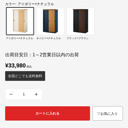
カラー:
アイボリー×ナチュラル
アイボリー×ナチュラル
ネイビー×ナチュラル
ブラック×ブラウン
出荷目安日：1～2営業日以内の出荷
販
¥33,980
売
価
全国どこでも送料無料
格
カートに入れる
♡お気に入り