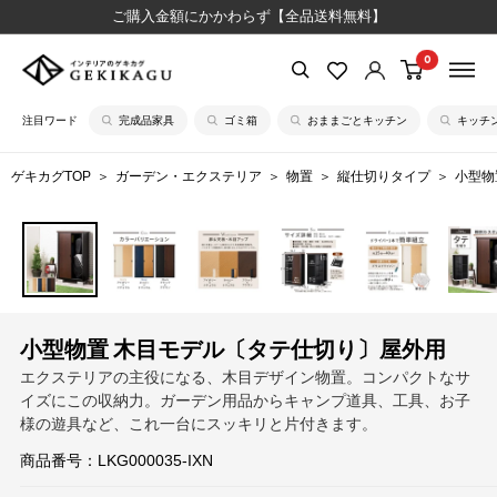
コ
ご購入金額にかかわらず【全品送料無料】
ン
0
【公
テ
式】
ン
注目ワード
完成品家具
ゴミ箱
おままごとキッチン
キッチ
イ
ツ
ン
に
ゲキカグTOP
ガーデン・エクステリア
物置
縦仕切りタイプ
小型物
テ
ス
リ
キ
ア
ッ
の
プ
ゲ
す
キ
る
小型物置 木目モデル〔タテ仕切り〕屋外用
カ
エクステリアの主役になる、木目デザイン物置。コンパクトなサ
グ
イズにこの収納力。ガーデン用品からキャンプ道具、工具、お子
様の遊具など、これ一台にスッキリと片付きます。
商品番号：
LKG000035-IXN