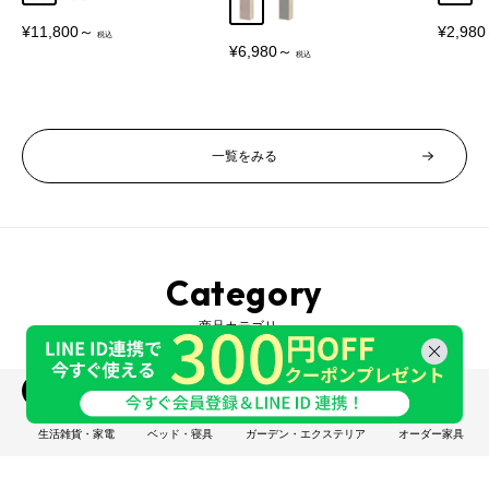
グレージュ
グレー
販
販
¥11,800～
¥2,98
売
売
販
¥6,980～
価
価
売
格
格
価
格
一覧をみる
Category
商品カテゴリ―
収納家具
インテリア
照明・ライト
ベビー・キッズ
生活雑貨・家電
ベッド・寝具
ガーデン・エクステリア
オーダー家具