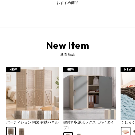
おすすめ商品
New Item
新着商品
NEW
NEW
NEW
パーティション 桐製 有効パネル
鍵付き収納ボックス〔ハイタイ
くしゅ
プ〕
Aタイプ
Bタイプ
アイボ