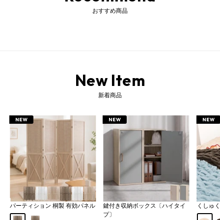
おすすめ商品
New Item
新着商品
NEW
NEW
NEW
パーティション 桐製 有効パネル
鍵付き収納ボックス〔ハイタイ
くしゅ
プ〕