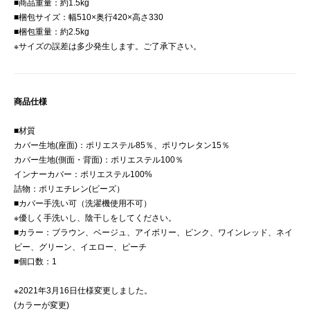
■商品重量：約1.5kg
■梱包サイズ：幅510×奥行420×高さ330
■梱包重量：約2.5kg
※サイズの誤差は多少発生します。ご了承下さい。
商品仕様
■材質
カバー生地(座面)：ポリエステル85％、ポリウレタン15％
カバー生地(側面・背面)：ポリエステル100％
インナーカバー：ポリエステル100%
詰物：ポリエチレン(ビーズ）
■カバー手洗い可（洗濯機使用不可）
※優しく手洗いし、陰干しをしてください。
■カラー：ブラウン、ベージュ、アイボリー、ピンク、ワインレッド、ネイ
ビー、グリーン、イエロー、ピーチ
クッション cushion くっしょん ビーズクッション マイクロビーズクッション ビーズクッションソファ フロアクッション ソファクッション 枕クッション マルチクッション うつぶせ寝クッション ごろ寝クッション レストクッション お昼寝クッション 腰当てクッション 背当てクッション 背あてクッション モチモチクッション 枕 まくら マクラ 抱き枕 抱きマクラ 腰枕 腰まくら 昼寝枕 クッション枕 お昼寝枕 お昼寝まくら ソファー ビーズソファ ビーズソファー フロアソファ フロアソファー 人をダメにするソファ ごろ寝ソファ ゴロ寝ソファ ボディピロー 座椅子 座イス 座いす カバー クッションカバー 洗える 手洗い 可能 カバー洗濯可 洗えるカバー 極小ビーズ マイクロ ビーズ マイクロビーズ 詰め替え 補充可能 1人 一人用 一人掛け 1人掛け ビッグ ジャンボ 大 大きいサイズ 軽量 体にフィット もちもち ふわふわ 柔らか 腰 腰用 腰あて 腰当て 背もたれ 背当て 背あて 三角 三角形 大きめ うつぶせ うつぶせ寝 うつ伏せ ゴロ寝 ごろ寝 昼寝 お昼寝 男性 女性 大人 子供 子ども こども キッズ お父さん お母さん 男の子 女の子 ペット 犬 大きい リビング 子供部屋 フロア で 敬老の日 ギフト プレゼント 誕生日 贈り物 贈物 お祝い 母の日 父の日 ブラウン ベージュ アイボリー ピンク ワインレッド ネイビー グリーン イエロー ピーチ 茶色 白 桃色 赤色 紺色 緑色 深緑 黄色 かわいい 可愛い デザイン シンプル ステイホーム おすすめ アースカラー 白っぽい おしゃれ オシャレ お洒落 ぼんかぐ ボンカグ ボン家具 ぼん家具 株式会社ぼん家具
■個口数：1
※2021年3月16日仕様変更しました。
(カラーが変更)