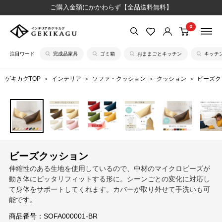
コ
ご購入金額にかかわらず【全品送料無料】
ン
0
【公
テ
式】
ン
注目ワード
完成品家具
ゴミ箱
おままごとキッチン
キッチ
イ
ツ
ン
に
ゲキカグTOP
インテリア
ソファ・クッション
クッション
ビーズク
テ
ス
リ
キ
ア
ッ
の
プ
ゲ
す
キ
る
ビーズクッション
カ
伸縮性のある生地を使用しているので、中材のマイクロビーズが
グ
動き体にピッタリフィットする形に。シーンごとの変化に対応し
て身体をサポートしてくれます。カバーが取り外せて手洗いも可
能です。
商品番号：
SOFA000001-BR