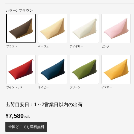
カラー:
ブラウン
ブラウン
ベージュ
アイボリー
ピンク
ワインレッド
ネイビー
グリーン
イエロー
出荷目安日：1～2営業日以内の出荷
販
¥7,580
売
価
全国どこでも送料無料
格