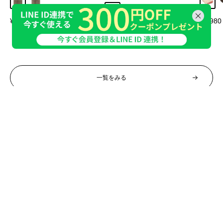
Aタイプ
Bタイプ
アイボ
グレージュ
グレー
販
販
¥11,800～
¥2,98
売
売
販
¥6,980～
価
価
売
格
格
価
格
一覧をみる
Category
商品カテゴリ―
収納家具
インテリア
照明・ライト
ベビー・キッズ
生活雑貨・家電
ベッド・寝具
ガーデン・エクステリア
オーダー家具