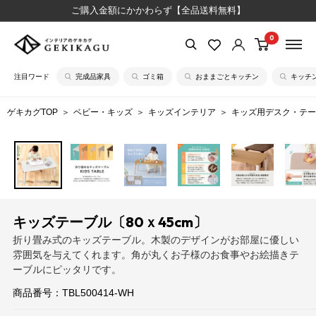
コ
ご購入金額にかかわらず【全品送料無料】
ン
0
【公
テ
式】
ン
注目ワード
完成品家具
ゴミ箱
おままごとキッチン
キッチ
イ
ツ
ン
に
ゲキカグTOP
ベビー・キッズ
キッズインテリア
キッズ用デスク・テー
テ
ス
リ
キ
ア
ッ
の
プ
ゲ
す
キ
る
キッズテーブル〔80ｘ45cm〕
カ
折り畳み式のキッズテーブル。木製のデザインがお部屋に優しい
グ
雰囲気を与えてくれます。角が丸くお子様のお食事やお絵描きテ
ーブルにピッタリです。
商品番号：
TBL500414-WH