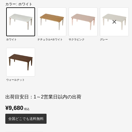
カラー:
ホワイト
ホワイト
ナチュラル×ホワイト
サクラピンク
グレー
ウォールナット
出荷目安日：1～2営業日以内の出荷
販
¥9,680
売
価
全国どこでも送料無料
格