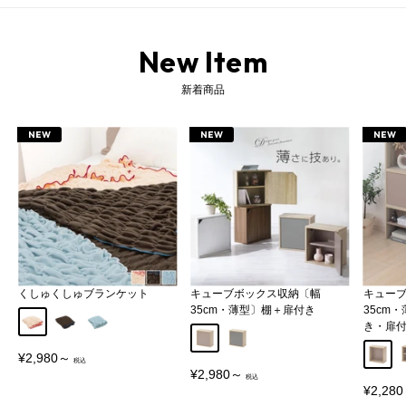
New Item
新着商品
NEW
NEW
NEW
くしゅくしゅブランケット
キューブボックス収納〔幅
キュー
35cm・薄型〕棚＋扉付き
35cm
アイボリー
ブラウン
ブルー
き・扉
キッズテーブル キッズデスク キッズ家具 キッズ座卓 子どもテーブル 子供テーブル 子供用テーブル 子供用木製テーブル 子供机 子供用机 子供家具 チャイルドテーブル チャイルドデスク 幼児机 折りたたみテーブル 折りたたみローテーブル 折りたたみ机 折りたたみ座卓 折りたたみ式テーブル 折りたたみ式ローテーブル 折りたたみ式机 折りたたみ式座卓 折り畳みテーブル 折り畳みローテーブル 折り畳み机 折り畳み座卓 折り畳み式テーブル 折り畳み式ローテーブル 折り畳み式机 折り畳み式座卓 折畳みテーブル 折畳みローテーブル 折畳み机 折畳み座卓 折畳み式テーブル 折畳み式ローテーブル 折畳み式机 折畳み式座卓 折畳テーブル 折畳ローテーブル 折畳机 折畳座卓 折畳式テーブル 折畳式ローテーブル 折畳式デスク 折畳式机 折畳式座卓 おりたたみテーブル おりたたみローテーブル おりたたみ机 おりたたみ座卓 おりたたみ式テーブル おりたたみ式ローテーブル おりたたみ式机 おりたたみ式座卓 折れ脚テーブル 折れ脚ローテーブル 折れ脚机 折れ脚座卓 折脚テーブル 折脚ローテーブル 折脚机 折脚座卓 折れ脚式テーブル 折れ脚式ローテーブル 折れ脚式机 折れ脚式座卓 折脚式テーブル 折脚式ローテーブル 折脚式机 折脚式座卓 オシャレ折り畳みテーブル 学習机 学習デスク 勉強机 お絵かき机 お絵描き机 お絵描きテーブル お絵描きデスク テーブル PCテーブル PCローテーブル 1人用テーブル 2人用テーブル ウッドテーブル おしゃれテーブル オシャレテーブル カフェテーブル コーヒーテーブル コンパクトテーブル センターテーブル ソファーテーブル ソファテーブル ラウンジテーブル リビングテーブル ローテーブル サイドテーブル 応接テーブル 簡易テーブル 簡易ローテーブル 座卓テーブル 長テーブル 長方形テーブル 薄型テーブル 木製センターテーブル 木製テーブル 木製ローテーブル 小テーブル 机 つくえ 低い机 文机 木製机 作業机 パソコン机 卓袱台 ちゃぶ台 ちゃぶだい 座卓 作業台 デスク ローデスク コンパクトデスク 木製デスク ミニテーブル ミニデスク リトルデスク 1人 2人 1人用 2人用 一人用 二人用 1人暮らし 2人暮らし 一人暮らし 二人暮らし ひとり暮らし ふたり暮らし 2人掛け 一人 二人 大人数 大人 幼児 キッズ こども 子ども 子供 こども用 子供用 男の子 女の子 低学年 保育園 ファミリー コンパクト 省スペース 軽い 軽量 持ち運び 移動 折り畳み式 折りたたみ式 おりたたみ式 折畳み式 折れ脚式 折れ足式 折れあし式 折畳式 小さい 小さめ 小ぶり ミニ ミニサイズ 低い 低め ロー ロータイプ スリム 丸み 角がない 角丸 角型 四角 四角形 長方形 スクエア 天然木 突板 突き板 木目 木 木製 ウッド 脚裏クッション付 白 白家具 白色 桃色 桜色 灰色 茶色 ホワイト サクラピンク ナチュラル×ホワイト ベージュ オーク グレー ウォールナット ウォルナット ブラウン パステルカラー アースカラー くすみカラー 約 幅80cm 奥行45cm 高さ30cm 高さ35cm 在宅 在宅ワーク 在宅勤務 テレワーク デスクワーク リビング学習 リモートワーク 食事 おままごと おえかき お絵かき 学習 宿題 勉強 お勉強 新生活 ニューライフ 来客用 和室 応接室 ワンルーム ロビー ラウンジ オフィス カフェ カフェラウンジ 子供部屋 こども部屋 書斎 食卓 寝室 モダンリビング リビング 座敷 ベッドサイド シンプル 和風 北欧 北欧インテリア 北欧テイスト 北欧風 お洒落 かっこいい かわいい 可愛い ナチュラルインテリア 韓国インテリア オシャレ インテリア ナチュラルテイスト カントリー おしゃれ ウッドインテリア 大人かわいい 北欧家具 ゆったり 贈り物 ギフト お誕生日 誕生祝い クリスマス プレゼント 入学 入園 入園祝い 内祝い 出産祝い
グレージュ
グレー
オープ
販
¥2,980～
売
販
¥2,980～
価
売
販
¥2,28
格
価
売