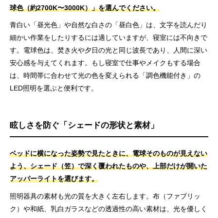
球色（約2700K〜3000K）」を選んでください。
青白い「昼光色」や自然な白さの「昼白色」は、文字を読んだり
細かい作業をしたりするには適していますが、寝室には不向きで
す。電球色は、焚き火や夕日の光と同じ波長であり、人間に深い
安心感を与えてくれます。もし寝室で仕事やメイクもする場合
は、時間帯に合わせて光の色を変えられる「調色機能付き」の
LED照明を選ぶと便利です。
眩しさを防ぐ「シェードの形状と素材」
ベッドに横になった姿勢で見たときに、電球そのものが見えない
よう、シェード（笠）で深く覆われたものや、上部だけが開いた
アッパーライトを選びます。
照明器具の素材も光の質を大きく左右します。布（ファブリッ
ク）や和紙、乳白ガラスなどの透過性の高い素材は、光を優しく