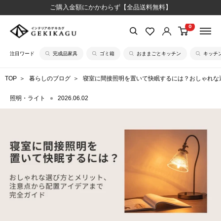
コ
ご購入金額にかかわらず【全品送料無料】
ン
0
【公
テ
式】
ン
注目ワード
完成品家具
ゴミ箱
おままごとキッチン
キッチ
イ
ツ
ン
に
TOP
暮らしのブログ
寝室に間接照明を置いて快眠するには？おしゃれな
テ
ス
リ
キ
照明・ライト
2026.06.02
ア
ッ
の
プ
ゲ
す
キ
る
カ
グ