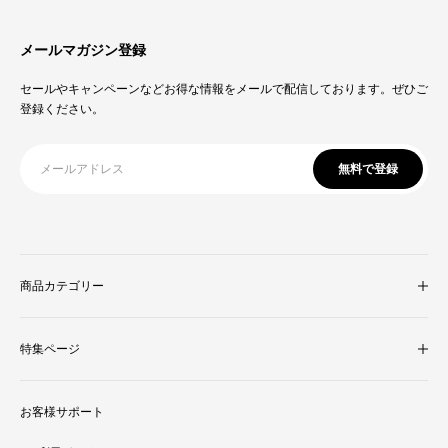
メールマガジン登録
セールやキャンペーンなどお得な情報をメールで配信しております。ぜひご
登録ください。
無料で登録
商品カテゴリー
収納家具
特集ページ
照明・ライト
テレビ台
新着商品
ラグ・マット
お客様サポート
人気商品ランキング
テーブル
酷暑対策特集