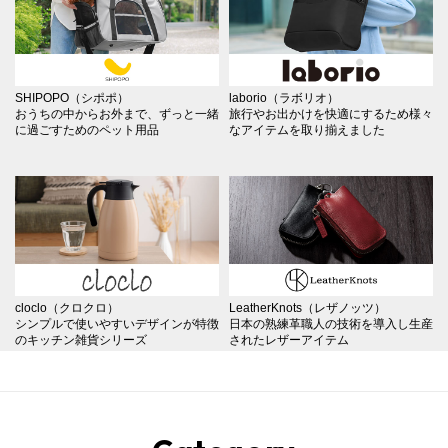
SHIPOPO（シポポ）
laborio（ラボリオ）
おうちの中からお外まで、ずっと一緒
旅行やお出かけを快適にするため様々
に過ごすためのペット用品
なアイテムを取り揃えました
cloclo（クロクロ）
LeatherKnots（レザノッツ）
シンプルで使いやすいデザインが特徴
日本の熟練革職人の技術を導入し生産
のキッチン雑貨シリーズ
されたレザーアイテム