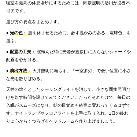
寝室を最高の休息場所にするためには、間接照明の活用が必要不
可欠です。
選び方の要点をまとめます。
●
光の色：
脳を休ませるために、必ず温かみのある「電球色」を
選ぶ。
●
配置の工夫：
寝転んだ時に光源が直接目に入らないシェードや
配置を心がける。
●
演出方法：
天井照明に頼らず、「一室多灯」で低い位置に小さ
な光を散りばめる。
天井の煌々としたシーリングライトを消して、小さな間接照明だ
けを灯す時間を設けてみてください。たったそれだけで、毎日の
入眠がスムーズになり、朝の目覚めも確実に変わってくるはずで
す。ナイトランプやフロアライトを上手に取り入れ、1日の終わ
りに心からくつろげるベッドルームを作り上げましょう。