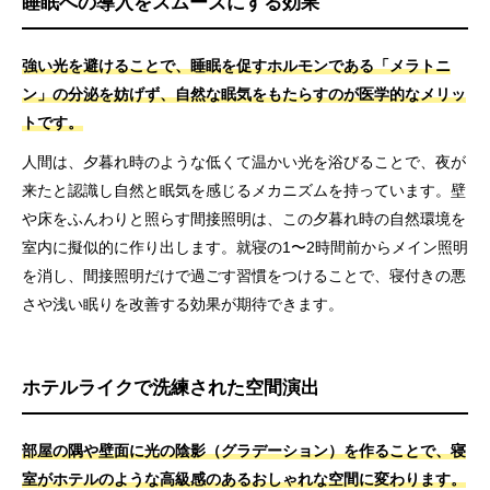
睡眠への導入をスムーズにする効果
強い光を避けることで、睡眠を促すホルモンである「メラトニ
ン」の分泌を妨げず、自然な眠気をもたらすのが医学的なメリッ
トです。
人間は、夕暮れ時のような低くて温かい光を浴びることで、夜が
来たと認識し自然と眠気を感じるメカニズムを持っています。壁
や床をふんわりと照らす間接照明は、この夕暮れ時の自然環境を
室内に擬似的に作り出します。就寝の1〜2時間前からメイン照明
を消し、間接照明だけで過ごす習慣をつけることで、寝付きの悪
さや浅い眠りを改善する効果が期待できます。
ホテルライクで洗練された空間演出
部屋の隅や壁面に光の陰影（グラデーション）を作ることで、寝
室がホテルのような高級感のあるおしゃれな空間に変わります。