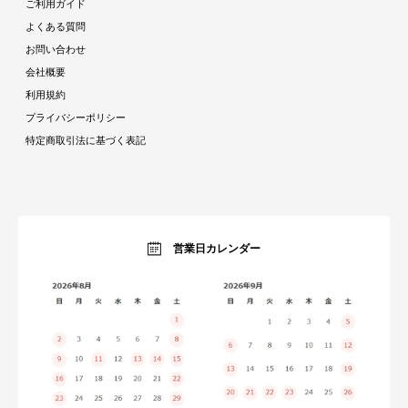
ダイニング
ご利用ガイド
ラタン調家具特集
ソファ・クッション
よくある質問
ストーン調家具特集
チェア・座椅子
お問い合わせ
おままごとシリーズ特集
デスク
会社概要
ガーデン特集
ミラー・ドレッサー
利用規約
トラベルアイテム特集
パーテーション・衝立
プライバシーポリシー
インテリア照明特集
ベッド・寝具
特定商取引法に基づく表記
収納家具特集
ベビー・キッズ
キッチン特集
ガーデン・エクステリア
ラグコレクション
生活雑貨・家電
オーダーすき間ラック
暮らしのブログ
営業日カレンダー