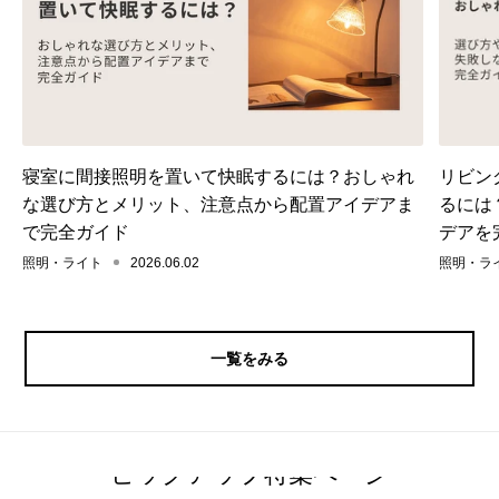
寝室に間接照明を置いて快眠するには？おしゃれ
リビン
な選び方とメリット、注意点から配置アイデアま
るには
で完全ガイド
デアを
照明・ライト
2026.06.02
照明・ラ
一覧をみる
ピックアップ特集ページ