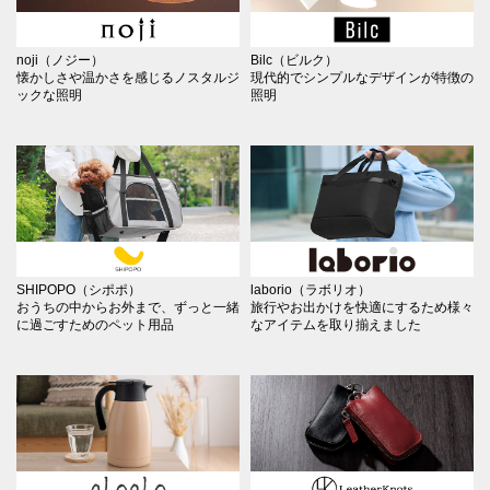
noji（ノジー）
Bilc（ビルク）
懐かしさや温かさを感じるノスタルジ
現代的でシンプルなデザインが特徴の
ックな照明
照明
SHIPOPO（シポポ）
laborio（ラボリオ）
おうちの中からお外まで、ずっと一緒
旅行やお出かけを快適にするため様々
に過ごすためのペット用品
なアイテムを取り揃えました