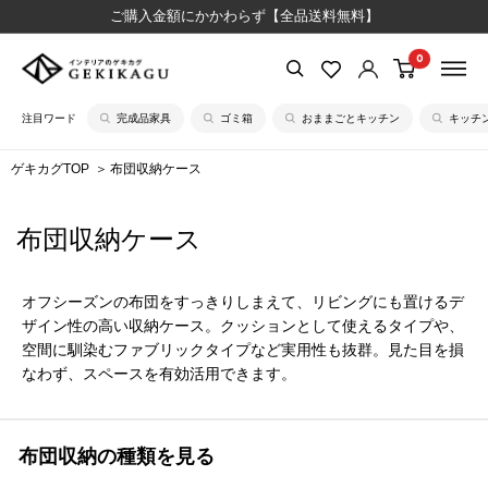
コ
ご購入金額にかかわらず【全品送料無料】
ン
0
【公
テ
式】
ン
注目ワード
完成品家具
ゴミ箱
おままごとキッチン
キッチ
イ
ツ
ン
に
ゲキカグTOP
布団収納ケース
テ
ス
リ
キ
布団収納ケース
ア
ッ
の
プ
ゲ
す
オフシーズンの布団をすっきりしまえて、リビングにも置けるデ
キ
る
ザイン性の高い収納ケース。クッションとして使えるタイプや、
カ
空間に馴染むファブリックタイプなど実用性も抜群。見た目を損
なわず、スペースを有効活用できます。
グ
布団収納の種類を見る