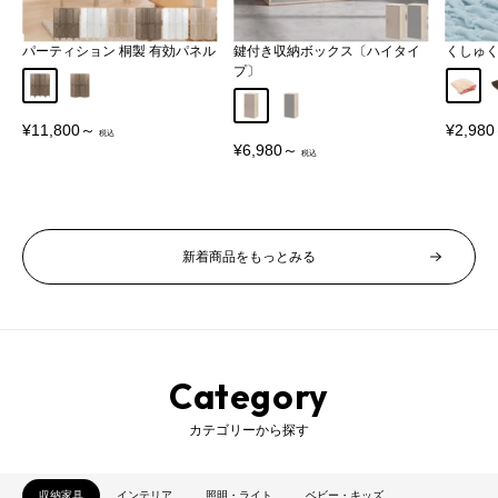
パーティション 桐製 有効パネル
鍵付き収納ボックス〔ハイタイ
くしゅ
プ〕
Aタイプ
Bタイプ
アイボ
グレージュ
グレー
販
販
¥11,800～
¥2,98
売
売
販
¥6,980～
価
価
売
格
格
価
格
新着商品をもっとみる
Category
カテゴリーから探す
収納家具
インテリア
照明・ライト
ベビー・キッズ