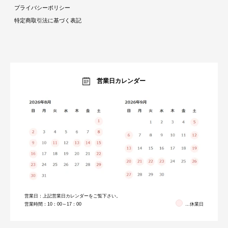
トラベルアイテム特集
パーテーション・衝立
プライバシーポリシー
インテリア照明特集
ベッド・寝具
特定商取引法に基づく表記
収納家具特集
ベビー・キッズ
キッチン特集
ガーデン・エクステリア
ラグコレクション
生活雑貨・家電
オーダーすき間ラック
暮らしのブログ
営業日カレンダー
営業日：上記営業日カレンダーをご覧下さい。
営業時間：10：00～17：00
…休業日