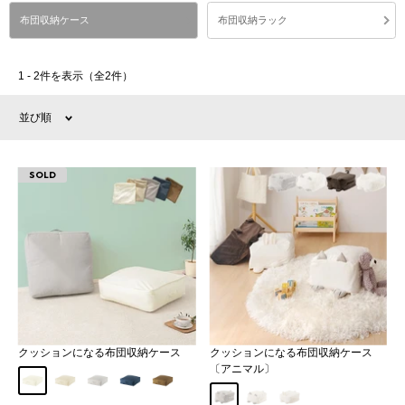
布団収納ケース
布団収納ラック
1 - 2件を表示（全2件）
並び順
SOLD
クッションになる布団収納ケース
クッションになる布団収納ケース
〔アニマル〕
アイボリー
ベージュ
グレー
ネイビー
ブラウン
ねこA
ねこB
うさぎ