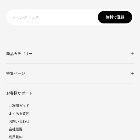
無料で登録
商品カテゴリー
収納家具
特集ページ
照明・ライト
テレビ台
新着商品
ラグ・マット
お客様サポート
人気商品ランキング
テーブル
酷暑対策特集
ダイニング
ご利用ガイド
ラタン調家具特集
ソファ・クッション
よくある質問
ストーン調家具特集
チェア・座椅子
お問い合わせ
おままごとシリーズ特集
デスク
会社概要
ガーデン特集
ミラー・ドレッサー
利用規約