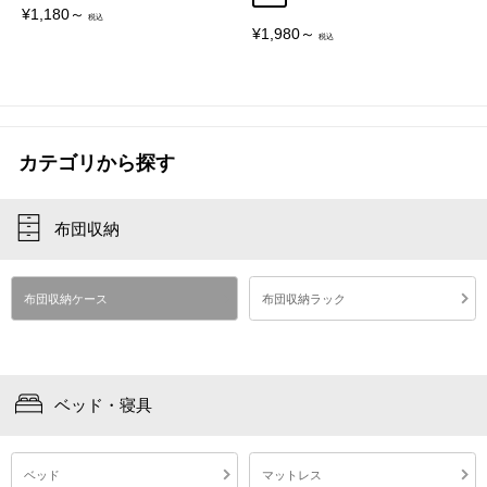
販
¥1,180～
売
販
¥1,980～
価
売
格
価
格
カテゴリから探す
布団収納
布団収納ケース
布団収納ラック
ベッド・寝具
ベッド
マットレス