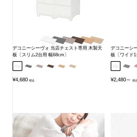
デコニーシーヴォ 当店チェスト専用 木製天
デコニーシー
板〔スリム2台用 幅68cm〕
板〔ワイド1台
ホワイト
グレー
グレージュ
ウォールナット
オーク
ナチュラル
ホワイト
グレー
販
販
¥4,680
¥2,480～
売
売
価
価
格
格