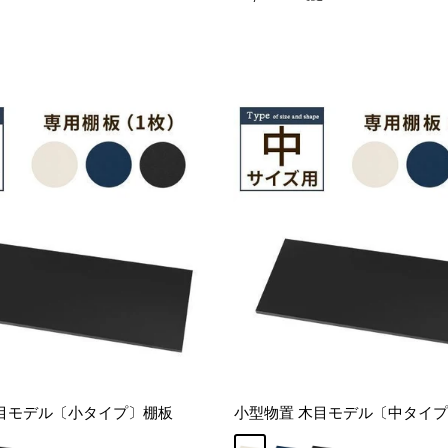
売
価
格
目モデル〔小タイプ〕棚板
小型物置 木目モデル〔中タイ