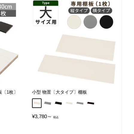
板〔1枚〕
小型 物置〔大タイプ〕棚板
〔縦タイプ〕アイボリー
〔縦タイプ〕グレー
〔縦タイプ〕ブラック
〔横タイプ〕アイボリー
〔横タイプ〕グレー
〔横タイプ〕ブラック
販
¥3,780～
売
価
格