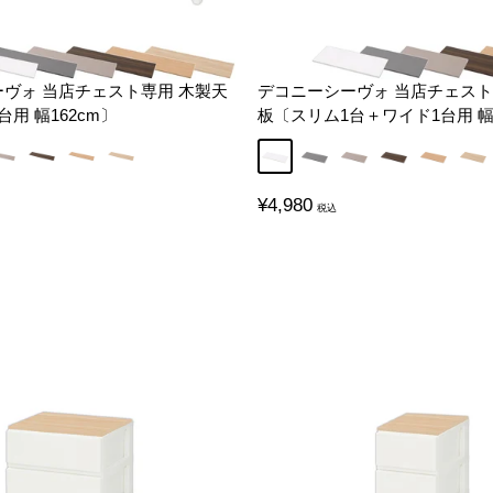
ヴォ 当店チェスト専用 木製天
デコニーシーヴォ 当店チェスト
用 幅162cm〕
板〔スリム1台＋ワイド1台用 幅
グレージュ
ウォールナット
オーク
ナチュラル
ホワイト
グレー
グレージュ
ウォールナッ
オーク
ナチ
販
¥4,980
売
価
格