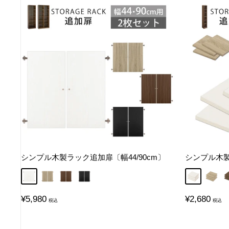
シンプル木製ラック追加扉〔幅44/90cm〕
シンプル木製
ホワイト
オーク
ウォールナット
ブラック
ホワイト
オーク
販
販
¥5,980
¥2,680
売
売
価
価
格
格