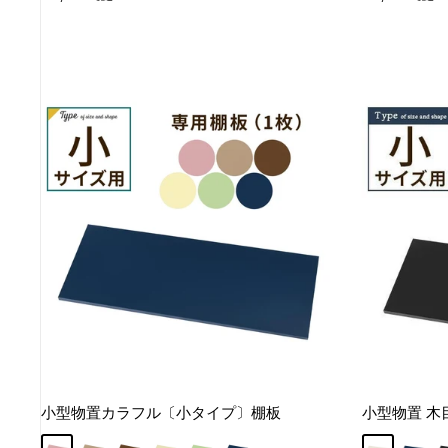
売
売
価
価
格
格
小型物置カラフル〔小タイプ〕棚板
小型物置 木