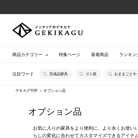
コ
ン
テ
【公
ン
式】
ツ
イ
に
ン
商品カテゴリー
特集ページ
新着商品
ランキン
ス
テ
キ
リ
ッ
注目ワード
完成品家具
ゴミ箱
おままごとキ
ア
プ
の
す
ゲキカグTOP
オプション品
ゲ
る
キ
オプション品
カ
グ
お気に入りの家具をより便利に、より永くお使い
らしの変化に合わせてカスタマイズできるアイテ