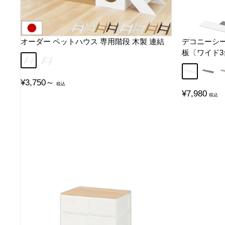
オーダー ペットハウス 専用階段 木製 連結
デコニーシー
板〔ワイド3台
小タイプ
大タイプ
ホワイト
グレー
販
¥3,750～
売
販
¥7,980
価
売
格
価
格