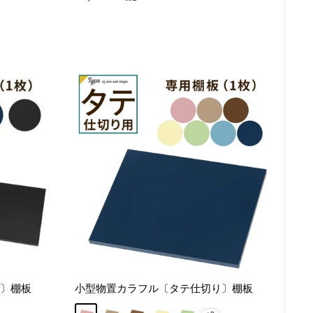
売
価
格
プ〕棚板
小型物置カラフル〔タテ仕切り〕棚板