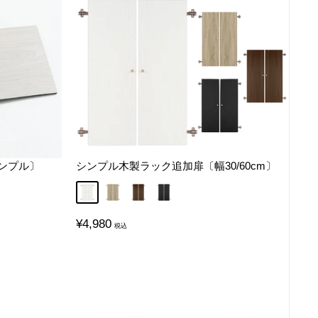
ンプル〕
シンプル木製ラック追加扉〔幅30/60cm〕
ト
ホワイト
オーク
ウォールナット
ブラック
販
¥4,980
売
価
格