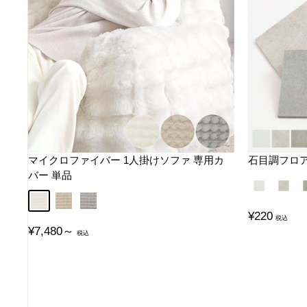
マイクロファイバー 1人掛けソファ 専用カ
石目調フロ
バー 単品
モルタルグ
ベトン
アイボリー
ベージュ
グレー
販
¥220
売
販
¥7,480～
価
売
格
価
格