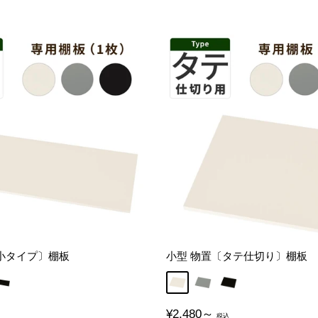
小タイプ〕棚板
小型 物置〔タテ仕切り〕棚板
ブラック
アイボリー
グレー
ブラック
販
¥2,480～