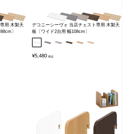
専用 木製天
デコニーシーヴォ 当店チェスト専用 木製天
88cm〕
板〔ワイド2台用 幅108cm〕
ト
ュラル
ホワイト
グレー
グレージュ
ウォールナット
オーク
ナチュラル
販
¥5,480
売
価
格