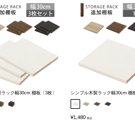
ラック幅30cm 棚板〔3枚〕
シンプル木製ラック幅30cm 棚
ウォールナット
ブラック
ホワイト
オーク
ウォールナット
ブラック
販
¥1,480
売
価
格