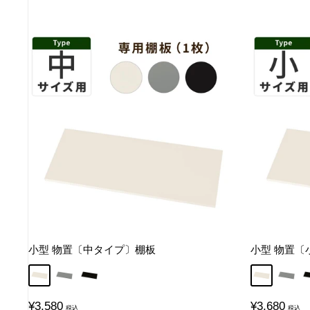
小型 物置〔中タイプ〕棚板
小型 物置〔
アイボリー
グレー
ブラック
アイボリー
グレー
販
販
¥3,580
¥3,680