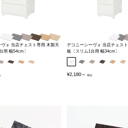
ヴォ 当店チェスト専用 木製天
デコニーシーヴォ 当店チェスト
用 幅54cm〕
板〔スリム1台用 幅34cm〕
グレージュ
ウォールナット
オーク
ナチュラル
ホワイト
グレー
グレージュ
ウォールナッ
オーク
ナチ
販
¥2,180～
売
価
格