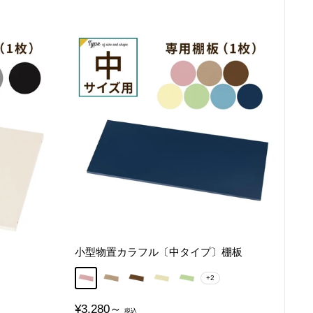
小型物置カラフル〔中タイプ〕棚板
モーヴピンク
グレージュ
ブラウン
クリームイエロー
サラダグリーン
+2
販
¥3,280～