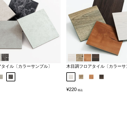
アタイル〔カラーサンプル〕
木目調フロアタイル〔カラーサ
レー
タイル
モルタルグレージュ
ストーンマーブル
チーク
ラフソーンオーク
ナチュラルオーク
ウォールナッ
販
¥220
売
価
格