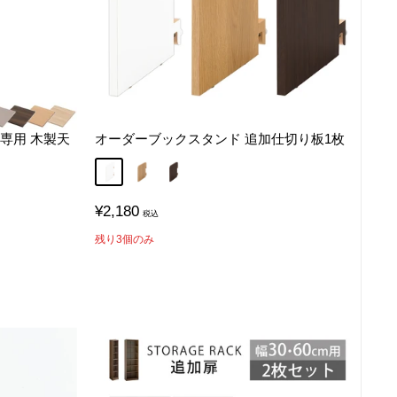
専用 木製天
オーダーブックスタンド 追加仕切り板1枚
ホワイト
オーク
ウォールナット
ト
ュラル
販
¥2,180
売
価
残り3個のみ
格