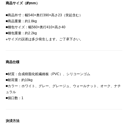
商品サイズ（約mm）
■商品外寸：幅540×奥行390×高さ23（突起含む）
■商品重量：約1.8kg
■梱包サイズ：幅560×奥行410×高さ40
■梱包重量：約2.2kg
※サイズの誤差は多少発生します。ご了承下さい。
商品仕様
■材質：合成樹脂化粧繊維板（PVC）、シリコーンゴム
■耐荷重：約10kg
■カラー：ホワイト、グレー、グレージュ、ウォールナット、オーク、ナチ
ュラル
■個口数：1
決済方法