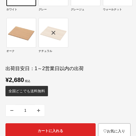
ホワイト
グレー
グレージュ
ウォールナット
オーク
ナチュラル
出荷目安日：1～2営業日以内の出荷
販
¥2,680
売
価
全国どこでも送料無料
格
カートに入れる
♡お気に入り