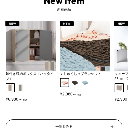
New Item
新着商品
NEW
NEW
NEW
衣装ケース 衣類収納ケース 収納ケース チェスト 専用 追加棚板 棚板 棚 たな 追加用 買い足し 木製 木目調 無地 木 板 オプション オプションパーツ 別売りパーツ 1枚 一枚 ほこりが入りにくい チェスト用 天板 収納ボックス 収納タンス 収納箪笥 洋タンス タンス 箪笥 たんす 整理たんす コンテナ コンテナボックス ボックス カラーボックス 収納棚 収納用品 収納BOX 衣類収納 洋服収納 押入れ収納 押し入れ収納 クローゼット収納 小物収納 子供部屋収納 リビング収納 収納家具 引出し 引き出し スリム ワイド 選べる 単品 幅 54cm 奥行 39cm 厚み 厚さ 1.8cm 脚付き 衣類 洋服 服 スウェット セーター Yシャツ タオル 収納 衣替え 新生活 一人暮らし ひとり暮らし 新築 一戸建て 子供部屋 リビング 洗面所 ランドリー 居間 寝室 クローゼット 押し入れ 押入れ 北欧 シンプル モノトーン ナチュラル モダン JEJアステージ ジェイイージェイアステージ ホワイト
鍵付き収納ボックス〔ハイタイ
くしゅくしゅブランケット
キュー
プ〕
35cm
アイボリー
ブラウン
ブルー
グレージュ
グレー
グレー
販
¥2,980～
売
販
販
¥6,980～
¥2,98
価
売
売
格
価
価
格
格
一覧をみる