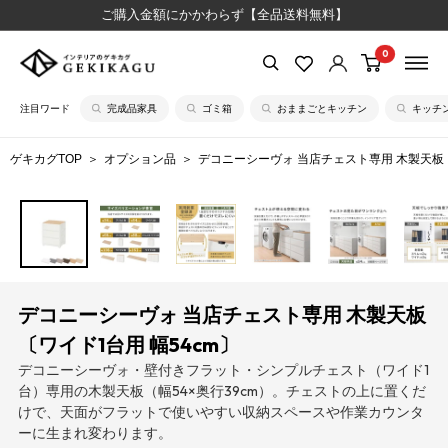
コ
ご購入金額にかかわらず【全品送料無料】
ン
0
【公
テ
式】
ン
注目ワード
完成品家具
ゴミ箱
おままごとキッチン
キッチ
イ
ツ
ン
に
ゲキカグTOP
オプション品
デコニーシーヴォ 当店チェスト専用 木製天板〔
テ
ス
リ
キ
ア
ッ
の
プ
ゲ
す
キ
る
デコニーシーヴォ 当店チェスト専用 木製天板
カ
〔ワイド1台用 幅54cm〕
グ
デコニーシーヴォ・壁付きフラット・シンプルチェスト（ワイド1
台）専用の木製天板（幅54×奥行39cm）。チェストの上に置くだ
けで、天面がフラットで使いやすい収納スペースや作業カウンタ
ーに生まれ変わります。