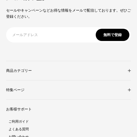
セールやキャンペーンなどお得な情報をメールで配信しております。ぜひご
登録ください。
無料で登録
商品カテゴリー
収納家具
特集ページ
照明・ライト
テレビ台
新着商品
ラグ・マット
お客様サポート
人気商品ランキング
テーブル
酷暑対策特集
ダイニング
ご利用ガイド
ラタン調家具特集
ソファ・クッション
よくある質問
ストーン調家具特集
チェア・座椅子
お問い合わせ