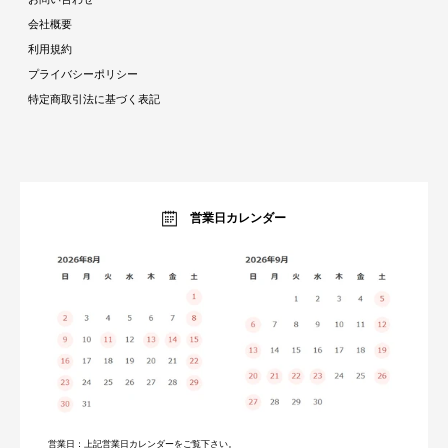
おままごとシリーズ特集
デスク
会社概要
ガーデン特集
ミラー・ドレッサー
利用規約
トラベルアイテム特集
パーテーション・衝立
プライバシーポリシー
インテリア照明特集
ベッド・寝具
特定商取引法に基づく表記
収納家具特集
ベビー・キッズ
キッチン特集
ガーデン・エクステリア
ラグコレクション
生活雑貨・家電
オーダーすき間ラック
暮らしのブログ
営業日カレンダー
営業日：上記営業日カレンダーをご覧下さい。