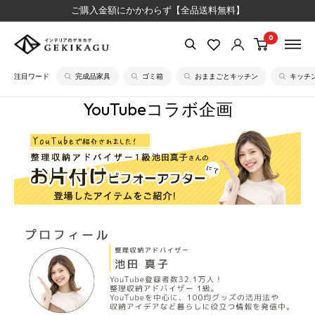
コ
ご購入金額にかかわらず【全品送料無料】
ン
0
【公
テ
式】
ン
注目ワード
完成品家具
ゴミ箱
おままごとキッチン
キッチ
イ
ツ
ン
に
YouTubeコラボ企画
テ
ス
リ
キ
ア
ッ
の
プ
ゲ
す
キ
る
カ
グ