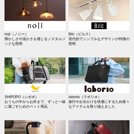
noji（ノジー）
Bilc（ビルク）
懐かしさや温かさを感じるノスタルジ
現代的でシンプルなデザインが特徴の
ックな照明
照明
SHIPOPO（シポポ）
laborio（ラボリオ）
おうちの中からお外まで、ずっと一緒
旅行やお出かけを快適にするため様々
に過ごすためのペット用品
なアイテムを取り揃えました