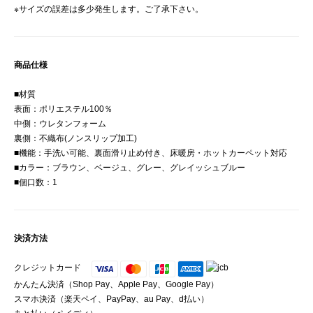
※サイズの誤差は多少発生します。ご了承下さい。
商品仕様
■材質
表面：ポリエステル100％
中側：ウレタンフォーム
裏側：不織布(ノンスリップ加工)
■機能：手洗い可能、裏面滑り止め付き、床暖房・ホットカーペット対応
■カラー：ブラウン、ベージュ、グレー、グレイッシュブルー
■個口数：1
決済方法
クレジットカード
かんたん決済（Shop Pay、Apple Pay、Google Pay）
スマホ決済（楽天ペイ、PayPay、au Pay、d払い）