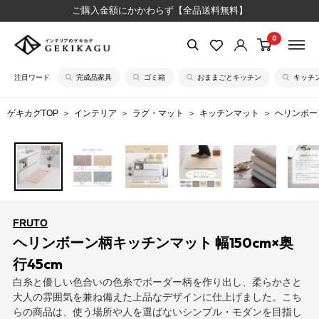
コ
ご購入金額にかかわらず【全品送料無料】
ン
0
【公
テ
式】
ン
注目ワード
完成品家具
ゴミ箱
おままごとキッチン
キッチ
イ
ツ
ン
に
ゲキカグTOP
インテリア
ラグ・マット
キッチンマット
ヘリンボーン
テ
ス
リ
キ
ア
ッ
の
プ
ゲ
す
キ
る
FRUTO
カ
ヘリンボーン柄キッチンマット 幅150cm×奥
グ
行45cm
白糸と優しい色合いの色糸でボーダー柄を作り出し、柔らかさと
大人の雰囲気を兼ね備えた上品なデザインに仕上げました。こち
らの商品は、使う場所や人を選ばないシンプル・モダンを目指し