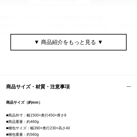
床暖房・ホットカーペットの上で本製品をご使用の際は、
床暖房・ホットカーペットに関する「取り扱い上の注意」をご確認の上
ご使用ください。
キッチンマット キッチンラグ 台所マット ランナーマット ランナーラグ 廊下マット フロアマット フロアラグ インテリアマット インテリアラグ リビングラグ ソファラグ ラグ マット ラグマット 敷物 カーペット ラグカーペット 絨毯 じゅうたん キッチン ダイニングキッチン 台所 床 ポリエステル 滑り止め 滑り止め加工 滑り止め付き すべり止め 滑らない ずれない ノンスリップ ウレタンクッション ウレタンフォーム 入り ウレタン入り クッション入り クッション性 耐熱 ホットカーペット対応 ホットカーペットカバー 床暖房対応 床暖OK 布 布製 洗える 手洗い お手入れ簡単 掃除機 ロボット掃除機 使用可 使える 対応 掃除 楽 毛足無し 毛足の無い 毛足が無い タイプ キッチン用品 ダイニング 台所用品 リビング ベッド ベッドルーム ベッドサイド 寝室 エントランス 廊下 室内 矢筈模様 矢筈 杉柄模様 杉柄 杉綾織り ヘリンボーン ヘリンボン ヘリンボーン柄 織物 ファブリック 生地 さらさら 優しい 肌触り 北欧 カジュアル テイスト モダン モノトーン ベーシック ナチュラル 系 1人暮らし 一人暮らし 独り暮らし ひとり暮らし 引越し 引っ越し 引越 転勤 新生活 春 夏 秋 冬 春夏 秋冬 用 春夏秋冬 通年 オールシーズン アースカラー おしゃれ シンプル かわいい FRUTO フルート リス シマリス 栗鼠 りす ロゴ マーク 印 ロゴマーク タグ ブラウン ベージュ グレー グレイッシュブルー 茶色 茶 肌色 灰色 ネズミ色 ブルー 青 青色 長方形 角形 角型 約 45×150cm 45cm 150cm オシャレ お洒落
商品サイズ・材質・注意事項
商品サイズ（約mm）
■商品外寸：幅1500×奥行450×厚さ8
■商品重量：約460g
■梱包サイズ：幅390×奥行230×高さ40
■梱包重量：約560g