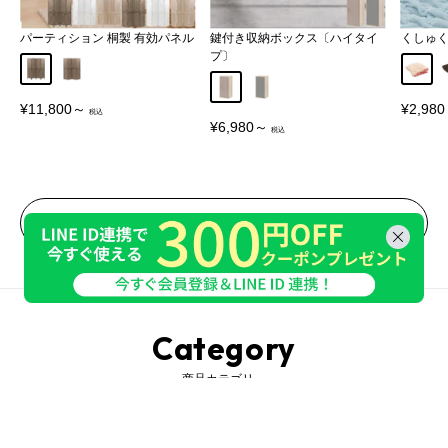
パーティション 桐製 有効パネル
鍵付き収納ボックス〔ハイタイ
くしゅ
プ〕
Aタイプ
Bタイプ
アイボ
グレージュ
グレー
販
販
¥11,800～
¥2,98
売
売
販
¥6,980～
価
価
売
格
格
価
格
一覧をみる
Category
商品カテゴリ―
収納家具
インテリア
照明・ライト
ベビー・キッズ