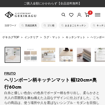
コ
ご購入金額にかかわらず【全品送料無料】
ン
0
【公
テ
式】
ン
注目ワード
完成品家具
ゴミ箱
おままごとキッチン
キッチ
イ
ツ
ン
に
ゲキカグTOP
インテリア
ラグ・マット
キッチンマット
ヘリンボーン
テ
ス
リ
キ
ア
ッ
の
プ
ゲ
す
キ
る
FRUTO
カ
ヘリンボーン柄キッチンマット 幅120cm×奥
グ
行60cm
白糸と優しい色合いの色糸でボーダー柄を作り出し、柔らかさと
大人の雰囲気を兼ね備えた上品なデザインに仕上げました。こち
らの商品は、使う場所や人を選ばないシンプル・モダンを目指し