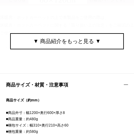
床暖房・ホットカーペットの上で本製品をご使用の際は、
床暖房・ホットカーペットに関する「取り扱い上の注意」をご確認の上
ご使用ください。
キッチンマット キッチンラグ 台所マット ランナーマット ランナーラグ 廊下マット フロアマット フロアラグ インテリアマット インテリアラグ リビングラグ ソファラグ ラグ マット ラグマット 敷物 カーペット ラグカーペット 絨毯 じゅうたん キッチン ダイニングキッチン 台所 床 ポリエステル 滑り止め 滑り止め加工 滑り止め付き すべり止め 滑らない ずれない ノンスリップ ウレタンクッション ウレタンフォーム 入り ウレタン入り クッション入り クッション性 耐熱 ホットカーペット対応 ホットカーペットカバー 床暖房対応 床暖OK 布 布製 洗える 手洗い お手入れ簡単 掃除機 ロボット掃除機 使用可 使える 対応 掃除 楽 毛足無し 毛足の無い 毛足が無い タイプ キッチン用品 ダイニング 台所用品 リビング ベッド ベッドルーム ベッドサイド 寝室 エントランス 廊下 室内 矢筈模様 矢筈 杉柄模様 杉柄 杉綾織り ヘリンボーン ヘリンボン ヘリンボーン柄 織物 ファブリック 生地 さらさら 優しい 肌触り 北欧 カジュアル テイスト モダン モノトーン ベーシック ナチュラル 系 1人暮らし 一人暮らし 独り暮らし ひとり暮らし 引越し 引っ越し 引越 転勤 新生活 春 夏 秋 冬 春夏 秋冬 用 春夏秋冬 通年 オールシーズン アースカラー おしゃれ シンプル かわいい FRUTO フルート リス シマリス 栗鼠 りす ロゴ マーク 印 ロゴマーク タグ ブラウン ベージュ グレー グレイッシュブルー 茶色 茶 肌色 灰色 ネズミ色 ブルー 青 青色 長方形 角形 角型 約 60×120cm 60cm 120cm オシャレ お洒落
商品サイズ・材質・注意事項
商品サイズ（約mm）
■商品外寸：幅1200×奥行600×厚さ8
■商品重量：約480g
■梱包サイズ：幅310×奥行210×高さ60
■梱包重量：約580g