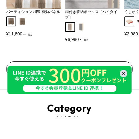
パーティション 桐製 有効パネル
鍵付き収納ボックス〔ハイタイ
くしゅ
プ〕
Aタイプ
Bタイプ
アイボ
グレージュ
グレー
販
販
¥11,800～
¥2,98
売
売
販
¥6,980～
価
価
売
格
格
価
格
一覧をみる
Category
商品カテゴリ―
収納家具
インテリア
照明・ライト
ベビー・キッズ