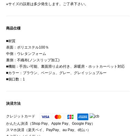
※サイズの誤差は多少発生します。ご了承下さい。
商品仕様
■材質
表面：ポリエステル100％
中側：ウレタンフォーム
裏側：不織布(ノンスリップ加工)
■機能：手洗い可能、裏面滑り止め付き、床暖房・ホットカーペット対応
■カラー：ブラウン、ベージュ、グレー、グレイッシュブルー
■個口数：1
決済方法
クレジットカード
かんたん決済（Shop Pay、Apple Pay、Google Pay）
スマホ決済（楽天ペイ、PayPay、au Pay、d払い）