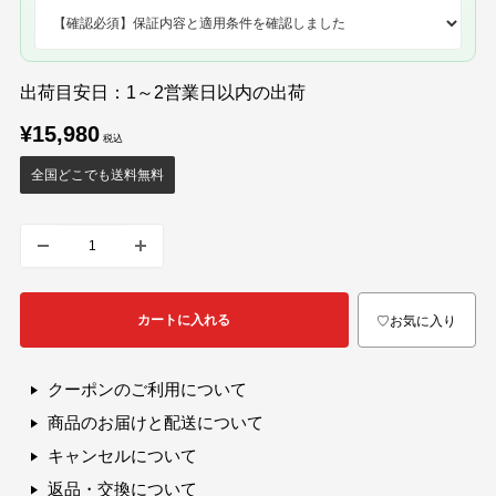
出荷目安日：1～2営業日以内の出荷
販
¥15,980
売
価
全国どこでも送料無料
格
カートに入れる
♡お気に入り
クーポンのご利用について
商品のお届けと配送について
キャンセルについて
返品・交換について