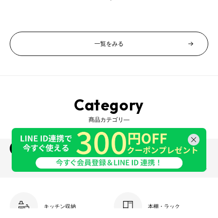
価
価
売
格
格
価
格
一覧をみる
Category
商品カテゴリ―
収納家具
インテリア
照明・ライト
ベビー・キッズ
生活雑貨・家電
ベッド・寝具
ガーデン・エクステリア
オーダー家具
キッチン収納
本棚・ラック