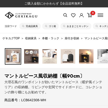
コ
ご購入金額にかかわらず【全品送料無料】
ン
0
【公
テ
式】
ン
注目ワード
完成品家具
ゴミ箱
おままごとキッチン
キッチ
イ
ツ
ン
に
ゲキカグTOP
収納家具
本棚・ラック
扉付き収納
マントルピース風
テ
ス
リ
キ
ア
ッ
の
プ
ゲ
す
キ
る
マントルピース風収納棚〔幅90cm〕
カ
大理石風のワンポイントが効いたマントルピース（暖炉風インテ
グ
リア）の収納棚。リビングや玄関でサイドボードに、コレクショ
ンの飾り棚にもお勧めです。
商品番号：
LCB642308-WH