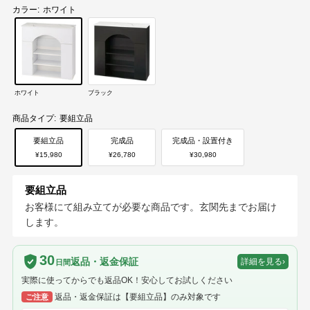
カラー:
ホワイト
ホワイト
ブラック
商品タイプ:
要組立品
要組立品
完成品
完成品・設置付き
¥15,980
¥26,780
¥30,980
要組立品
お客様にて組み立てが必要な商品です。玄関先までお届け
します。
30
返品・返金保証
詳細を見る
›
日間
実際に使ってからでも返品OK！安心してお試しください
返品・返金保証は【要組立品】のみ対象です
ご注意