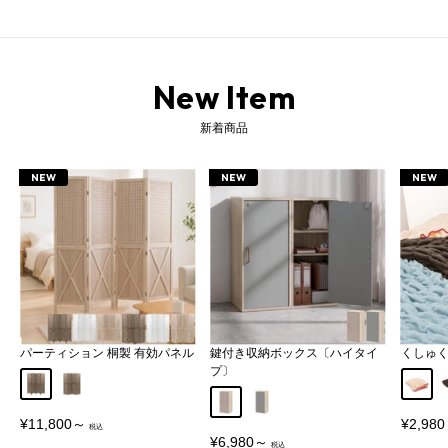
マントルピース 暖炉 風 棚 飾り棚 収納 収納棚 ラック 収納ラック オープンラック ディスプレイラック 扉付きラック シェルフ 収納シェルフ オープンシェルフ ディスプレイシェルフ アーチ型シェルフ キャビネット サイドボード リビングボード コンソール コンソールテーブル コンソール収納 ドレッサー 化粧台 TV台 テレビ台 マントルピース風テレビ台 グッズ収納 見せる収納 隠す収納 小物収納 本棚 小物置き リビング収納 家具 収納家具 インテリア スリム 薄型 約 幅90cm 奥行30cm 高さ90cm ハイタイプ ミドルタイプ 3段 木製 石目調 ストーン調 大理石 大理石風 大理石調 マーブル 調 メラミン化粧 耐水 収納付き 扉 扉付き 棚付き 可動棚 天板付き オープン アーチ アーチ型 グッズ コレクション ディスプレイ 小物 ぬいぐるみ 化粧品 コスメ メイク用品 メイク道具 本 コミック マンガ 漫画 小説 文庫本 書籍 雑誌 絵本 同人誌 薄い本 A4 CD DVD ブルーレイ テレビ TV 32型 リビング 居間 子供部屋 ベッドルーム 寝室 玄関 エントランス 廊下 店舗 お店 ショップ サロン 受付 一人暮らし おしゃれ かわいい 大人可愛い 大人かわいい 北欧 北欧風 北欧インテリア フレンチインテリア ヨーロッパ 韓国 韓国風 韓国インテリア カフェ カフェ風 モダン シンプル クラシック エレガント フェミニン ロマンチック 姫系 アンティーク風 ホテルライク ホワイト 白 ブラック 黒 ホワイトインテリア 白家具 無地 モノトーン 新生活 完成品 開梱設置 組立不要 組み立て不要
New Item
新着商品
NEW
NEW
NEW
パーティション 桐製 有効パネル
鍵付き収納ボックス〔ハイタイ
くしゅ
プ〕
Aタイプ
Bタイプ
アイボ
グレージュ
グレー
販
販
¥11,800～
¥2,98
売
売
販
¥6,980～