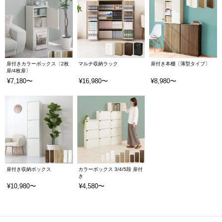
扉付きカラーボックス〔2枚
マルチ収納ラック
扉付き本棚〔薄型タイプ〕
扉/4枚扉〕
¥7,180〜
¥16,980〜
¥8,980〜
扉付き収納ボックス
カラーボックス 3/4/5段 扉付
き
¥10,980〜
¥4,580〜