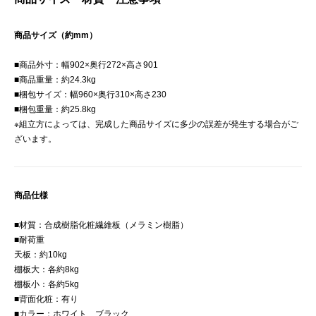
商品サイズ（約mm）
■商品外寸：幅902×奥行272×高さ901
■商品重量：約24.3kg
■梱包サイズ：幅960×奥行310×高さ230
■梱包重量：約25.8kg
※組立方によっては、完成した商品サイズに多少の誤差が発生する場合がご
ざいます。
商品仕様
■材質：合成樹脂化粧繊維板（メラミン樹脂）
■耐荷重
天板：約10kg
棚板大：各約8kg
棚板小：各約5kg
■背面化粧：有り
■カラー：ホワイト、ブラック