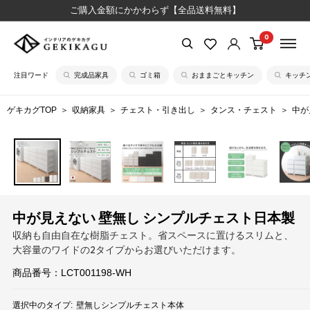
コ
ご購入金額にかかわらず【全品送料無料】
ン
0
【公
テ
式】
ン
注目ワード
完成品家具
ゴミ箱
おままごとキッチン
キッチ
イ
ツ
ン
に
ゲキカグTOP
収納家具
チェスト・引き出し
タンス・チェスト
中が
テ
ス
リ
キ
ア
ッ
の
プ
ゲ
す
キ
る
中が見えない 壁無し シンプルチェスト日本製
カ
収納も自由自在な樹脂チェスト。省スペースに置けるスリムと、
グ
大容量のワイドの2タイプからお選びいただけます。
商品番号：
LCT001198-WH
選択中のタイプ:
壁無しシンプルチェスト本体