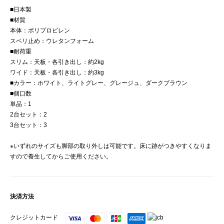
■日本製
■材質
本体：ポリプロピレン
スベリ止め：ウレタンフォーム
■耐荷重
スリム：天板・各引き出し：約2kg
ワイド：天板・各引き出し：約3kg
■カラー：ホワイト、ライトグレー、グレージュ、ダークブラウン
■個口数
単品：1
2台セット：2
3台セット：3
※いずれのサイズも脚部の取り外しは可能です。床に跡がつきやすくなりま
すので養生してからご使用ください。
決済方法
クレジットカード