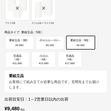
ワイド3台
スリム1台＋ワイド1台
商品タイプ:
要組立品〔5段〕
要組立品〔3段〕
要組立品〔4段〕
要組立品〔5段〕
¥6,980
¥8,280
¥9,480
完成品
完成品
完成品
〔3段〕
〔4段〕
〔5段〕
¥11,980
¥15,980
¥17,980
要組立品
お客様にて組み立てが必要な商品です。玄関先までお届け
します。
出荷目安日：1～2営業日以内の出荷
販
¥9,480