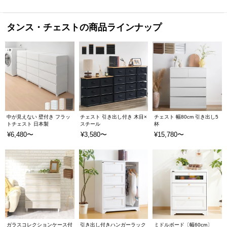
タンス・チェストの商品ラインナップ
中が見えない 壁付き フラッ
チェスト 引き出し付き 木目×
チェスト 幅80cm 引き出し5
トチェスト 日本製
スチール
杯
¥6,480〜
¥3,580〜
¥15,780〜
衣装ケース 衣類収納ケース 小物収納ケース 収納ケース PPケース ポリプロピレンケース チェスト 脚付きチェスト 収納チェスト プラスチックチェスト リビングチェスト カラーチェスト 多段チェスト ランドリーチェスト サイドチェスト ローチェスト ハイチェスト 収納ボックス 収納タンス 収納箪笥 洋タンス タンス 箪笥 たんす 整理たんす コンテナ コンテナボックス ボックス カラーボックス 収納棚 収納用品 収納BOX 衣類収納 洋服収納 押入れ収納 押し入れ収納 クローゼット収納 小物収納 子供部屋収納 リビング収納 収納家具 フラットデザイン 引出し 引き出し ストッパー付き 引き出しロック 多段 3段 4段 5段 三段 四段 五段 スリム DCN-CV3 DCN-CV4 DCN-CV5 ワイド DCNW-CV3 DCNW-CV4 DCNW-CV5 選べる 単品 2点 3点 セット売り セット販売 幅34cm 幅54cm 奥行41.5cm 奥行41.7cm 高さ66.1cm 高さ86.1cm 高さ106.1cm プラスチック製 プラスチック 中が透けない 中が見えない 脚付き 衣類 洋服 服 スウェット セーター Yシャツ タオル 大容量 収納 衣替え 新生活 一人暮らし ひとり暮らし 新築 一戸建て 子供部屋 リビング 洗面所 ランドリー 居間 寝室 クローゼット 押し入れ 押入れ 北欧 シンプル モノトーン ナチュラル モダン 日本製 国産 JEJアステージ ジェイイージェイアステージ ホワイト 4528302107280 4528302106504 4528302108270 4528302107860 4528302106900 4528302108720 ライトグレー 4528302911658 4528302911672 4528302911696 4528302911719 4528302911733 4528302911757 グレージュ 4528302911665 4528302911689 4528302911702 4528302911726 4528302911740 4528302911764 ダークブラウン 4528302107297 4528302106511 4528302108287 4528302107877 4528302106917 4528302108737 完成品 組立不要 組み立て不要
ガラスコレクションケース付
引き出し付きハンガーラック
ミドルボード〔幅60cm〕