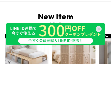
New Item
新着商品
NEW
NEW
NEW
パレットベッド ハイタイプ
パーティション 桐製 有効パネル
鍵付き
〔4/8/12/16枚セット〕
プ〕
Aタイプ
Bタイプ
ナチュラル
グレー
販
¥11,800～
売
販
販
¥15,800～
¥6,98
価
売
売
格
価
価