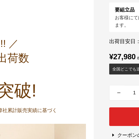
要組立品
お客様にて
ます。
!! ／
出荷目安日
出荷数
販
¥27,980
売
全国どこでも
価
格
突破!
までの弊社累計販売実績に基づく
クーポン