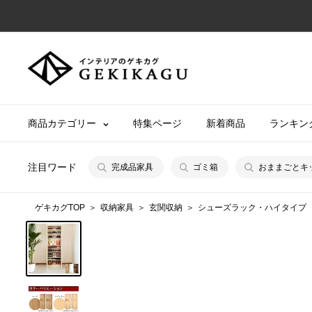
コ
ン
テ
【公
ン
式】
ツ
イ
に
ン
商品カテゴリー
特集ページ
新着商品
ランキン
ス
テ
キ
リ
ッ
注目ワード
完成品家具
ゴミ箱
おままごとキ
ア
プ
の
す
ゲキカグTOP
収納家具
玄関収納
シューズラック・ハイタイプ
ゲ
る
キ
カ
グ