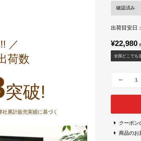
出荷目安日
!! ／
販
¥22,980
売
出荷数
全国どこでも
価
格
8
突破!
までの弊社累計販売実績に基づく
クーポン
商品のお