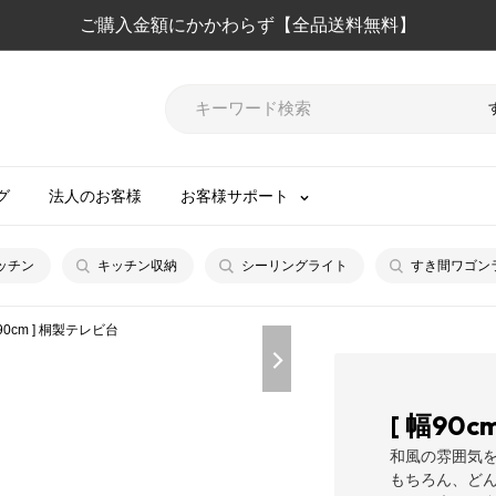
ご購入金額にかかわらず【全品送料無料】
グ
法人のお客様
お客様サポート
ッチン
キッチン収納
シーリングライト
すき間ワゴン
幅90cm ] 桐製テレビ台
[ 幅90
和風の雰囲気
もちろん、ど