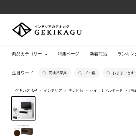
コ
ン
テ
【公
ン
式】
ツ
イ
に
ン
商品カテゴリー
特集ページ
新着商品
ランキン
ス
テ
キ
リ
ッ
注目ワード
完成品家具
ゴミ箱
おままごとキ
ア
プ
の
す
ゲキカグTOP
インテリア
テレビ台
ハイ・ミドルボード
[ 
ゲ
る
キ
カ
グ