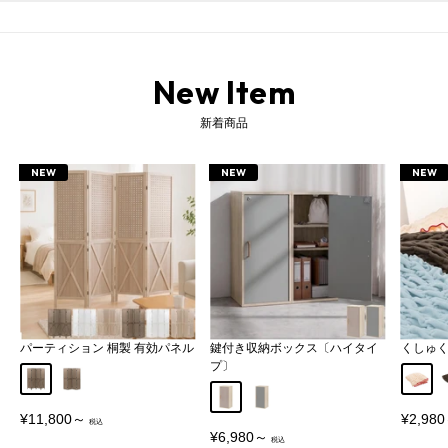
New Item
新着商品
NEW
NEW
NEW
パーティション 桐製 有効パネル
鍵付き収納ボックス〔ハイタイ
くしゅ
プ〕
Aタイプ
Bタイプ
アイボ
グレージュ
グレー
販
販
¥11,800～
¥2,98
売
売
販
¥6,980～
価
価