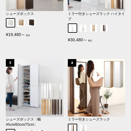
シューズボックス
ミラー付きシューズラック ハイタイ
プ
ホワイト
オーク
ウォールナット
ホワイト
ホワイトウッド
オーク
ウォールナット
販
¥19,480～
売
販
¥30,480～
価
売
格
価
格
シューズボックス〔幅
ミラー付きシューズラック
45cm/60cm/75cm〕
ウォールナット
ホワイト