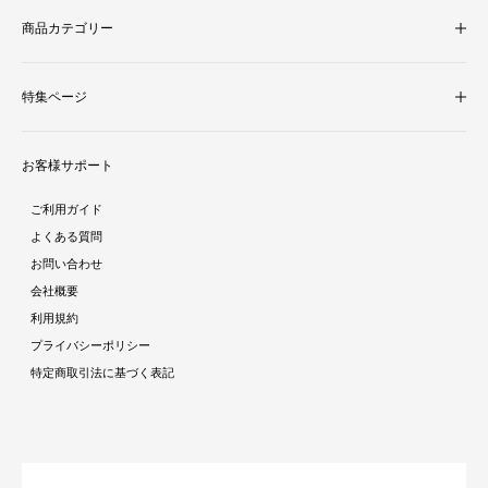
商品カテゴリー
収納家具
特集ページ
照明・ライト
テレビ台
新着商品
ラグ・マット
お客様サポート
人気商品ランキング
テーブル
酷暑対策特集
ダイニング
ご利用ガイド
ラタン調家具特集
ソファ・クッション
よくある質問
ストーン調家具特集
チェア・座椅子
お問い合わせ
おままごとシリーズ特集
デスク
会社概要
ガーデン特集
ミラー・ドレッサー
利用規約
トラベルアイテム特集
パーテーション・衝立
プライバシーポリシー
インテリア照明特集
ベッド・寝具
特定商取引法に基づく表記
収納家具特集
ベビー・キッズ
キッチン特集
ガーデン・エクステリア
ラグコレクション
生活雑貨・家電
オーダーすき間ラック