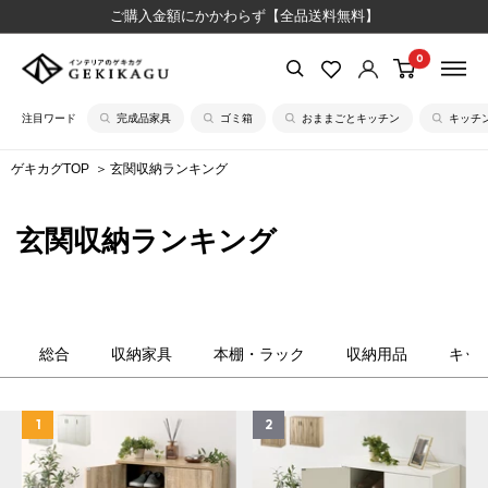
コ
ご購入金額にかかわらず【全品送料無料】
ン
0
【公
テ
式】
ン
注目ワード
完成品家具
ゴミ箱
おままごとキッチン
キッチ
イ
ツ
ン
に
ゲキカグTOP
玄関収納ランキング
テ
ス
リ
キ
玄関収納ランキング
ア
ッ
の
プ
ゲ
す
キ
る
カ
総合
収納家具
本棚・ラック
収納用品
キッ
グ