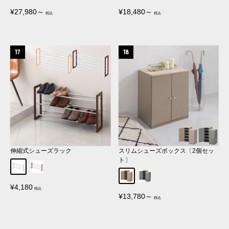
販
販
¥27,980～
¥18,480～
売
売
価
価
格
格
伸縮式シューズラック
スリムシューズボックス〔2個セッ
ト〕
ナチュラル
ブラウン
グレージュ
グレー
販
¥4,180
売
販
¥13,780～
価
売
格
価
格