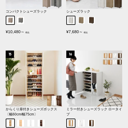
コンパクトシューズラック
シューズラック
グレージュ
グレー
ホワイト
オーク
ウォールナット
販
販
¥10,480～
¥7,680～
売
売
価
価
格
格
からくり扉付きシューズボックス
ミラー付きシューズラック ロータイ
〔幅60cm/幅75cm〕
プ
オーク
ナチュラル
ホワイト
ダークブラウン
オーク
ホワイト
ダークブラウン