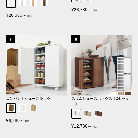
ホワイト
ホワイトウッド
オーク
ウォールナット
販
¥26,780～
売
販
¥26,980～
価
売
格
価
格
コンパクトシューズラック
スリムシューズボックス〔2個セッ
ト〕
ウォールナット
ホワイト
オーク
ホワイト
オーク
ウォールナット
販
¥8,280～
売
販
¥12,780～
価
売
格
価