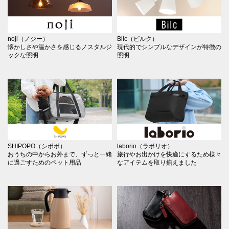
noji（ノジー）
Bilc（ビルク）
懐かしさや温かさを感じるノスタルジ
現代的でシンプルなデザインが特徴の
ックな照明
照明
SHIPOPO（シポポ）
laborio（ラボリオ）
おうちの中からお外まで、ずっと一緒
旅行やお出かけを快適にするため様々
に過ごすためのペット用品
なアイテムを取り揃えました