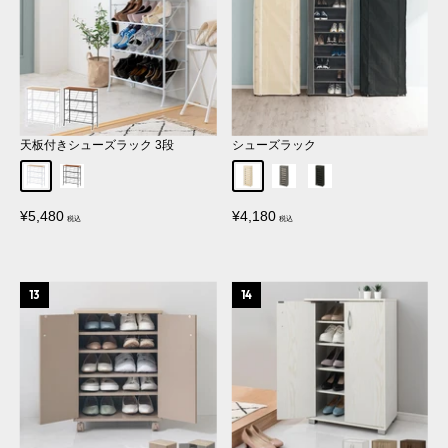
天板付きシューズラック 3段
シューズラック
ホワイト
ブラック
アイボリー
グレー
ブラック
販
販
¥5,480
¥4,180
売
売
価
価
格
格