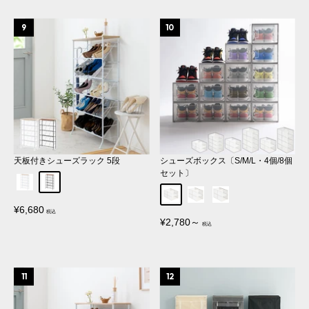
格
天板付きシューズラック 5段
シューズボックス〔S/M/L・4個/8個
セット〕
ホワイト
ブラック
Sサイズ
Mサイズ
Lサイズ
販
¥6,680
売
販
¥2,780～
価
売
格
価
格