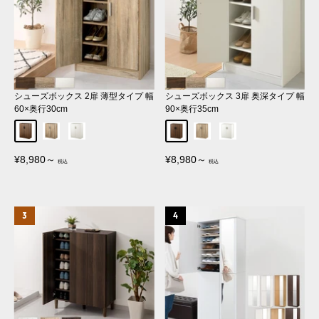
シューズボックス 2扉 薄型タイプ 幅
シューズボックス 3扉 奥深タイプ 幅
60×奥行30cm
90×奥行35cm
ウォールナット
オーク
ホワイト
ウォールナット
オーク
ホワイト
販
販
¥8,980～
¥8,980～
売
売
価
価
格
格