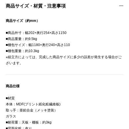
商品サイズ・材質・注意事項
商品サイズ（約mm）
■商品外寸：幅202×奥行254×高さ1150
■商品重量：約9.5kg
■梱包サイズ：幅1180×奥行240×高さ110
■梱包重量：約10.3kg
※組立方によっては、完成した商品サイズに多少の誤差が発生する場合がご
ざいます。
商品仕様
■材質
本体：MDF(プリント紙化粧繊維板)
取っ手：亜鉛合金（メッキ塗装）
ガラス
■耐荷重：天板・棚板：約3kg
■背面化粧：有り