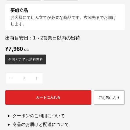
要組立品
お客様にて組み立てが必要な商品です。玄関先までお届け
します。
出荷目安日：1～2営業日以内の出荷
販
¥7,980
売
価
全国どこでも送料無料
格
カートに入れる
♡お気に入り
クーポンのご利用について
商品のお届けと配送について