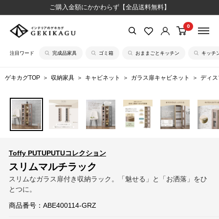
コ
ご購入金額にかかわらず【全品送料無料】
ン
0
【公
テ
式】
ン
注目ワード
完成品家具
ゴミ箱
おままごとキッチン
キッチ
イ
ツ
ン
に
ゲキカグTOP
収納家具
キャビネット
ガラス扉キャビネット
ディス
テ
ス
リ
キ
ア
ッ
の
プ
ゲ
す
キ
る
Toffy PUTUPUTUコレクション
カ
スリムマルチラック
グ
スリムなガラス扉付き収納ラック。「魅せる」と「お洒落」をひ
とつに。
商品番号：
ABE400114-GRZ