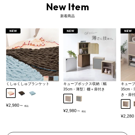
New Item
新着商品
NEW
NEW
NEW
くしゅくしゅブランケット
キューブボックス収納〔幅
キュー
35cm・薄型〕棚＋扉付き
35cm
アイボリー
ブラウン
ブルー
き・扉
グレージュ
グレー
オープ
販
¥2,980～
売
販
¥2,980～
価
売
販
¥2,28
格
価
売
格
価
格