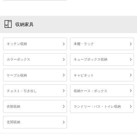
収納家具
キッチン収納
本棚・ラック
カラーボックス
キューブボックス収納
ケーブル収納
キャビネット
チェスト・引き出し
収納ケース・ボックス
衣類収納
ランドリー・バス・トイレ収納
玄関収納
ガラスキャビネット 木製キャビネット リビングキャビネット スリムキャビネット キャビネット 収納ラック ウッドラック 木製ラック カラーボックス マルチラック ディスプレイラック スリムラック ラック 飾り棚 扉付き棚 収納棚 本棚 書棚 ガラス扉付き本棚 木製本棚 コミックラック ブックラック DVDラック CDラック BDラック CD収納ラック DVD収納ラック ガラス戸ラック ガラスラック コレクションラック シェルフ ブックシェルフ コミックシェルフ 整理棚 棚 食器棚 食器収納 調味料ラック 調味料収納 調味料入れ キッチンラック キッチン収納 キッチン収納棚 リビング収納 リビング収納棚 チェスト コレクションケース ガラスショーケース ガラスシェルフ ガラスケース ディスプレイケース ディスプレイ インテリアボックス マルチ収納 コミック収納 CD収納 DVD収納 CD収納棚 CD収納box DVD収納棚 BD収納 本収納 扉付き収納 省スペース収納 マンガ収納 収納家具 隙間収納 すき間収納 すきま収納 取っ手付き つまみ ガラス マグネット 透明 扉付き ガラス扉 ガラス扉付き ガラス戸 可動棚 可動棚付き 2段 3段 4段 5段 6段 縦長 薄型 薄型収納 スリム 省スペース コンパクト コレクション コミック 文庫本 本 漫画 マンガ CD DVD BD ビデオ フィギュア フィギア カプセルトイ オモチャ おもちゃ 模型 ミニカー ゲームソフト グラス ワイン 香水 コスメ 雑貨 小物 小物収納 推しグッズ 押し活 収納 見せる収納 キッチン ダイニング 台所 リビング 書斎 デスクサイド 寝室 ベッドルーム キッズルーム 子ども部屋 1人暮らし 一人暮らし 玄関 洗面所 ランドリー ランドリールーム トイレ 木製 木目模様 木目調 グレージュ グレー くすみカラー ツートン ツートンカラー ツートーン ツートーンカラー PUTUPUTU プトゥプトゥ 幅20 北欧風 韓国インテリア風 韓国風インテリア シンプル ナチュラル かわいい インテリア 完成品 開梱設置 組立不要 組み立て不要