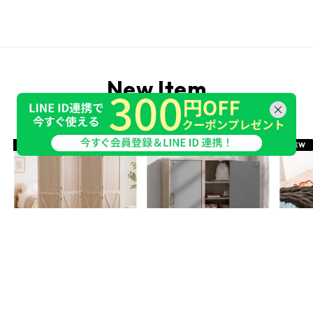
New Item
新着商品
NEW
NEW
NEW
パーティション 桐製 有効パネル
鍵付き収納ボックス〔ハイタイ
くしゅ
プ〕
Aタイプ
Bタイプ
アイボ
グレージュ
グレー