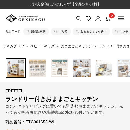
コ
ご購入金額にかかわらず【全品送料無料】
ン
0
【公
テ
式】
ン
注目ワード
完成品家具
ゴミ箱
おままごとキッチン
キッチ
イ
ツ
ン
に
ゲキカグTOP
ベビー・キッズ
おままごとキッチン
ランドリー付きおま
テ
ス
リ
キ
ア
ッ
の
プ
ゲ
す
キ
る
FRETTEL
カ
ランドリー付きおままごとキッチン
グ
コンパクトでリビングに置いても馴染むおままごとキッチン。光
って音が鳴る換気扇や洗濯機風の収納も付いています。
商品番号：
ETC001655-WH