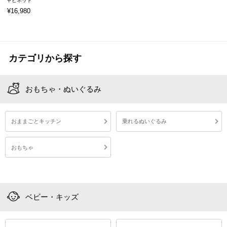
ャビネット
¥16,980
FRETTEL フレッテル おままごと おままごとキッチン おままごとキッチンセット おままごとグッズ おままごとセット ままごと ままごとキッチンセット ままごとセット おもちゃキッチン おもちゃセット おもちゃ オモチャ 玩具 トイ お店 お店やさん お店屋さん おみせやさん お店やさんごっこ お店屋さんごっこ クッキングトイ ミニキッチン 子供キッチン 子供用 子供用キッチン 台所 キッチン ランドリー 洗濯機 なりきり ごっこ ごっこ遊び まねっこ 遊び 遊び道具 本格的 お料理 クッキング 洗いもの 洗い物 家事 ラック 収納 収納ラック 収納家具 収納棚 棚 オーブン風収納 ランドリー風収納 扉収納 キッズ収納 お片付け おかたづけ 木製 天然木 コンパクト ミニ 小さい 小さめ 小型 移動簡単 省スペース 幅55cm 奥行30cm 高さ75cm コンロ シンク 蛇口 セット 付属品 お鍋 なべ フライパン 料理器具 調理器具 調理器具付き スプーン おたま ヘラ 包丁 調味料 塩 胡椒 シオ コショウ 換気扇 光る 音が鳴る 知育 学び 届いてすぐ遊べる 食品衛生法検査済 低ホルムアルデヒド お誕生日 バースデー クリスマス 節句 子供の日 こども日 プレゼント 贈り物 ギフト 御祝い お祝い 入園祝い 内祝い 保育園 幼稚園 小学校 子供部屋 リビング 1人 一人 3才 3歳 以上 4才 4歳 5才 5歳 6才 6歳 ベイビー ベビー 赤ちゃん 幼児 こども 子ども 子供 キッズ ジュニア 小学生 孫 姪っ子 甥っ子 男の子 女の子 グレージュ グレー 茶色 灰色 白 ホワイト ツートン ナチュラルインテリア 韓国インテリア 可愛い オシャレ おしゃれ お洒落 インテリア かわいい 北欧デザイン ナチュラル シンプル 部屋 馴染む クリスマスプレゼント クリスマスギフト 完成品 開梱設置 組立不要 組み立て不要
カテゴリから探す
おもちゃ・ぬいぐるみ
おままごとキッチン
乗れるぬいぐるみ
おもちゃ
ベビー・キッズ