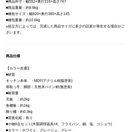
■商品外寸：幅552×奥行316×高さ747
■商品重量：約8.9kg
■梱包サイズ：幅820×奥行380×高さ145
■梱包重量：約10.6kg
※組立方によっては、完成した商品サイズに多少の誤差が発生する場合がご
ざいます。
商品仕様
【カラー共通】
■材質
キッチン本体 ：MDF(アクリル樹脂塗装)
扉取っ手、脚部：天然木パイン材(無塗装)
■耐荷重
天板 ：約2kg
各棚板：約1kg
飾り棚：約0.3kg
■背面化粧：有り
■小物8点セット(木製調理器具×4、フライパン、鍋、塩、コショウ)
■カラー：ホワイト、グレージュ、グレー