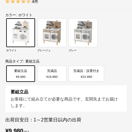
4件
カラー:
ホワイト
ホワイト
グレージュ
グレー
商品タイプ:
要組立品
要組立品
完成品
完成品・設置付き
¥9,980
¥18,980
¥22,980
要組立品
お客様にて組み立てが必要な商品です。玄関先までお届け
します。
出荷目安日：1～2営業日以内の出荷
販
¥9,980