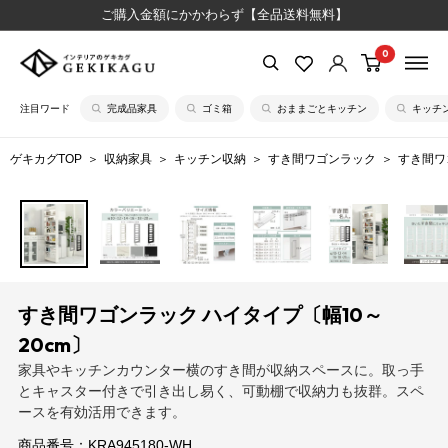
コ
ご購入金額にかかわらず【全品送料無料】
ン
0
【公
テ
式】
ン
注目ワード
完成品家具
ゴミ箱
おままごとキッチン
キッチ
イ
ツ
ン
に
ゲキカグTOP
収納家具
キッチン収納
すき間ワゴンラック
すき間ワ
テ
ス
リ
キ
ア
ッ
の
プ
ゲ
す
キ
る
すき間ワゴンラック ハイタイプ〔幅10～
カ
20cm〕
グ
家具やキッチンカウンター横のすき間が収納スペースに。取っ手
とキャスター付きで引き出し易く、可動棚で収納力も抜群。スペ
ースを有効活用できます。
商品番号：
KRA945180-WH