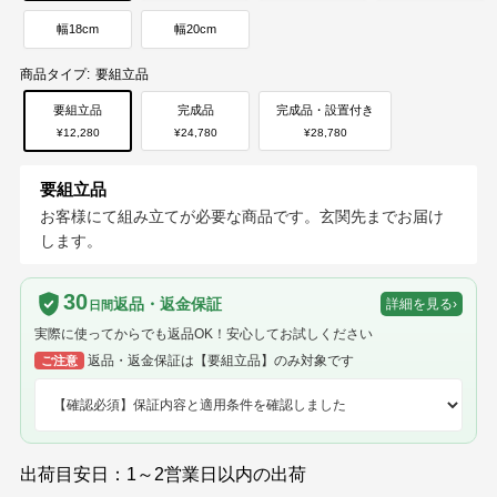
幅18cm
幅20cm
商品タイプ:
要組立品
要組立品
完成品
完成品・設置付き
¥12,280
¥24,780
¥28,780
要組立品
お客様にて組み立てが必要な商品です。玄関先までお届け
します。
30
返品・返金保証
詳細を見る
›
日間
実際に使ってからでも返品OK！安心してお試しください
返品・返金保証は【要組立品】のみ対象です
ご注意
出荷目安日：1～2営業日以内の出荷