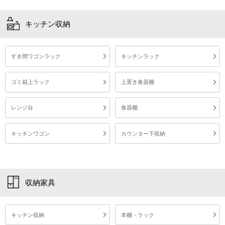
隙間収納 隙間ワゴン 隙間ワゴンラック 隙間ラック 隙間収納ラック 隙間収納ワゴン 隙間ストッカー 隙間棚 すき間収納 すき間ワゴン すき間ラック すき間収納ラック すきま収納 すきまラック すきま収納ラック キッチンワゴン キッチンラック キッチンストッカー キッチン収納棚 キッチン隙間収納 キッチンすきま収納 キッチン収納 キッチン収納ワゴン キッチン収納ラック キッチン収納家具 キッチン用品 台所収納 台所ラック キャスター付きラック 収納ラック 収納ストッカー 収納家具 収納用品 収納ワゴン スライドラック スリムキッチンラック スリムストッカー スリムラック スリムワゴン スリム収納棚 薄型ラック 薄型収納 ランドリーラック ランドリーワゴン ランドリー収納 サニタリー収納 サニタリーラック 洗面所収納 洗面所収納ラック 洗面所収納家具 トイレラック トイレ収納 調味料ラック 調味料収納 食品ストッカー ワゴンラック サイドワゴン ラック オープンラック シェルフ ワゴン キャスターワゴン 棚 整理棚 収納棚 細い棚 両面収納 スパイスラック ストック ストッカー ハイタイプ ハイワゴン 家具 インテリア 隙間 すき間 すきま スリム収納 スリム 超スリム 薄型 縦型 薄い 細い 低め 省スペース コンパクト デッドスペース 整理整頓 幅10cm 幅12cm 幅14cm 幅16cm 幅18cm 幅20cm 奥行き55cm 高さ180cm キャスター付き 9段 木製 木目調 ウッド 可動棚 天板付き 落下防止 取っ手付き 転び止め 両側 取り出せる 両面 キッチン 台所 パントリー 冷蔵庫横 サニタリー ランドリー 洗面所 脱衣所 脱衣場 トイレ 洗面台 洗濯機 シンク 横 脇 ベッドサイド 洗剤 調味料 スパイス ペットボトル 瓶 小物 タオル トイレットペーパー 収納 一人暮らし 新生活 北欧 北欧風 韓国風 カフェ カフェ風 かわいい おしゃれ シンプル ホワイト ホワイトウッド グレー ブラック 白 黒 完成品 開梱設置 組立不要 組み立て不要
キッチン収納
すき間ワゴンラック
キッチンラック
ゴミ箱上ラック
上置き食器棚
レンジ台
食器棚
キッチンワゴン
カウンター下収納
収納家具
キッチン収納
本棚・ラック