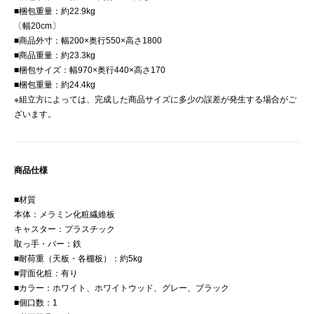
■梱包重量：約22.9kg
〔幅20cm〕
■商品外寸：幅200×奥行550×高さ1800
■商品重量：約23.3kg
■梱包サイズ：幅970×奥行440×高さ170
■梱包重量：約24.4kg
※組立方によっては、完成した商品サイズに多少の誤差が発生する場合がご
ざいます。
商品仕様
■材質
本体：メラミン化粧繊維板
キャスター：プラスチック
取っ手・バー：鉄
■耐荷重（天板・各棚板）：約5kg
■背面化粧：有り
■カラー：ホワイト、ホワイトウッド、グレー、ブラック
■個口数：1