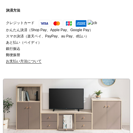
隙間収納 隙間ワゴン 隙間ワゴンラック 隙間ラック 隙間収納ラック 隙間収納ワゴン 隙間ストッカー 隙間棚 すき間収納 すき間ワゴン すき間ラック すき間収納ラック すきま収納 すきまラック すきま収納ラック キッチンワゴン キッチンラック キッチンストッカー キッチン収納棚 キッチン隙間収納 キッチンすきま収納 キッチン収納 キッチン収納ワゴン キッチン収納ラック キッチン収納家具 キッチン用品 台所収納 台所ラック キャスター付きラック 収納ラック 収納ストッカー 収納家具 収納用品 収納ワゴン スライドラック スリムキッチンラック スリムストッカー スリムラック スリムワゴン スリム収納棚 薄型ラック 薄型収納 ランドリーラック ランドリーワゴン ランドリー収納 サニタリー収納 サニタリーラック 洗面所収納 洗面所収納ラック 洗面所収納家具 調味料ラック 調味料収納 食品ストッカー ワゴンラック サイドワゴン ラック オープンラック シェルフ ワゴン キャスターワゴン 棚 整理棚 収納棚 細い棚 両面収納 スパイスラック ストック ストッカー ハイタイプ ローワゴン 家具 インテリア 隙間 すき間 すきま スリム収納 スリム 超スリム 薄型 縦型 薄い 細い 大容量 省スペース コンパクト デッドスペース 整理整頓 約 幅10cm 幅12cm 幅14cm 幅16cm 幅18cm 幅20cm 奥行き55cm 高さ180cm キャスター付き 4段 木製 木目調 ウッド 可動棚 落下防止 取っ手付き 転び止め 両側 取り出せる 両面 キッチン 台所 パントリー 冷蔵庫横 サニタリー ランドリー 洗面所 脱衣所 脱衣場 洗面台 洗濯機 シンク 横 脇 ベッドサイド 洗剤 調味料 スパイス ペットボトル 瓶 小物 タオル 収納 一人暮らし 新生活 北欧 北欧風 韓国風 カフェ カフェ風 かわいい おしゃれ シンプル グレージュ グレー オーク ベージュ ナチュラル ツートン アースカラー くすみカラー ツートンカラー ツートーンカラー PUTUPUTU プトゥプトゥ 完成品 開梱設置 組立不要 組み立て不要 gekikagu bonkagu
決済方法
クレジットカード
かんたん決済（Shop Pay、Apple Pay、Google Pay）
スマホ決済（楽天ペイ、PayPay、au Pay、d払い）
あと払い（ペイディ）
銀行振込
郵便振替
お支払い方法について