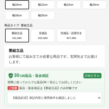
幅10cm
幅12cm
幅14cm
幅16cm
幅18cm
幅20cm
商品タイプ:
要組立品
要組立品
完成品
完成品・設置付き
¥11,980
¥20,680
¥27,980
要組立品
お客様にて組み立てが必要な商品です。玄関先までお届け
します。
30
返品・返金保証
詳細を見る
›
日間
実際に使ってからでも返品OK！安心してお試しください
返品・返金保証は【要組立品】のみ対象です
ご注意