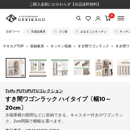
コ
ご購入金額にかかわらず【全品送料無料】
ン
0
【公
テ
式】
ン
注目ワード
完成品家具
ゴミ箱
おままごとキッチン
キッチ
イ
ツ
ン
に
ゲキカグTOP
収納家具
キッチン収納
すき間ワゴンラック
すき間ワ
テ
ス
リ
キ
ア
ッ
の
プ
ゲ
す
キ
る
Toffy PUTUPUTUコレクション
カ
すき間ワゴンラック ハイタイプ〔幅10～
グ
20cm〕
冷蔵庫横の隙間などに収納できる、キャスター付きのワゴンラッ
ク。2cm間隔で横幅を選べます。