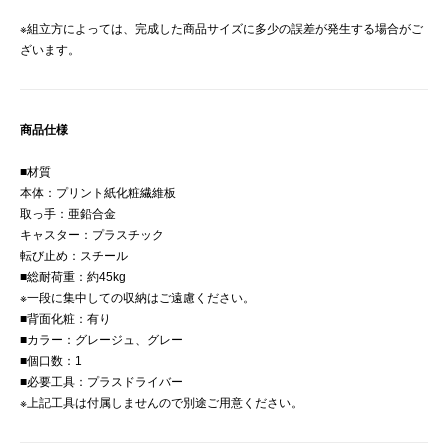
※組立方によっては、完成した商品サイズに多少の誤差が発生する場合がご
ざいます。
商品仕様
■材質
本体：プリント紙化粧繊維板
取っ手：亜鉛合金
キャスター：プラスチック
転び止め：スチール
■総耐荷重：約45kg
※一段に集中しての収納はご遠慮ください。
■背面化粧：有り
■カラー：グレージュ、グレー
■個口数：1
■必要工具：プラスドライバー
※上記工具は付属しませんので別途ご用意ください。