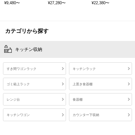
¥9,480〜
¥27,280〜
¥22,380〜
カテゴリから探す
キッチン収納
すき間ワゴンラック
キッチンラック
ゴミ箱上ラック
上置き食器棚
扉付きラック キッチンラック ラック オープンラック ディスプレイラック 収納ラック 扉付き収納ラック マルチラック 木製ラック ウッドラック フリーラック 多目的ラック 4段ラック 四段ラック サイドラック リビングラック ブックラック マガジンラック 家電ラック トースターラック 炊飯器ラック CDラック DVDラック DVD収納ラック BDラック コミックラック 絵本ラック ミドルラック スリムラック ランドセルラック デスクサイドラック 調味料ラック rack 棚 収納棚 整理棚 飾り棚 本棚 木製本棚 扉付き本棚 絵本棚 食器棚 CD収納棚 DVD収納棚 台 fax台 ファックス台 電話台 リビングボード サイドボード ミドルボード カラーボックス 4段ボックス 扉付きカラーボックス 収納ボックス 扉付き収納ボックス ストッカー キッチンストッカー キャビネット キッチン収納 台所収納 リビング収納 家電収納 コミック収納 CD収納 DVD収納 オフィス収納 ルーター収納 隙間収納 すき間収納 小物収納 隠す収納 見せる収納 木製 木目 木 ウッド オープン ドア 扉 扉付き 取っ手 目隠し 隠せる 4段 四段 棚板 可動式 高さ調整 可動棚 コード穴 コード穴付き ロータイプ ロー 低い 低め ミドルタイプ ミドル ミドルサイズ コンパクト 小さい 小さめ スリム 薄型 省スペース 長方形 縦長 約 50cm幅 幅50cm 幅50センチ 奥行29cm 奥行29センチ 奥行30cm 奥行30センチ 高さ89cm 高さ89センチ 高さ90cm 高さ90センチ キッチン ダイニング 台所 リビング ベッドサイド 寝室 デスク 横 デスクサイド 書斎 オフィス 子供部屋 子ども部屋 こども部屋 1人暮らし 一人暮らし ひとり暮らし ワンルーム テレワーク 在宅ワーク 在宅勤務 リモートワーク 賃貸 新生活 引っ越し 引越し トースター 炊飯器 調理器具 小型家電 コーヒーメーカー 鍋 ファックス fax 電話機 小物 観葉植物 雑貨 食器 備蓄品 食品 ストック b5 a4 雑誌 コミック 漫画 マンガ まんが 文庫本 単行本 書籍 小説 絵本 教科書 おもちゃ ランドセル CD DVD Blu-ray BD ゲームソフト ルーター モデム 収納家具 整理 整理整頓 マルチ ディスプレイ ウォールナット ウォルナット ブラウン ダークブラウン 茶色 こげ茶 こげ茶色 オーク ナチュラル ベージュ ホワイト アイボリー 白色 白家具 シンプル 可愛い かわいい カジュアル モダン 塩系 北欧 韓国 風 インテリア おしゃれ オシャレ お洒落 完成品 開梱設置 組立不要 組み立て不要
レンジ台
食器棚
キッチンワゴン
カウンター下収納