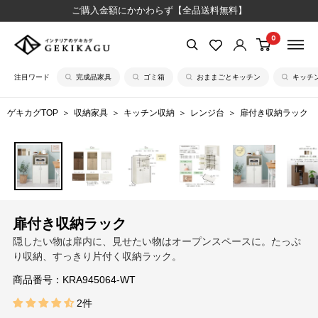
コ
ご購入金額にかかわらず【全品送料無料】
ン
0
【公
テ
式】
ン
注目ワード
完成品家具
ゴミ箱
おままごとキッチン
キッチ
イ
ツ
ン
に
ゲキカグTOP
収納家具
キッチン収納
レンジ台
扉付き収納ラック
テ
ス
リ
キ
ア
ッ
の
プ
ゲ
す
キ
る
扉付き収納ラック
カ
隠したい物は扉内に、見せたい物はオープンスペースに。たっぷ
グ
り収納、すっきり片付く収納ラック。
商品番号：
KRA945064-WT
2件