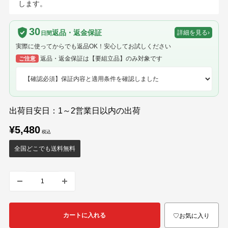
します。
30
返品・返金保証
詳細を見る
›
日間
実際に使ってからでも返品OK！安心してお試しください
返品・返金保証は【要組立品】のみ対象です
ご注意
出荷目安日：1～2営業日以内の出荷
販
¥5,480
売
価
全国どこでも送料無料
格
カートに入れる
♡お気に入り