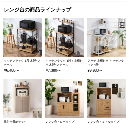
レンジ台の商品ラインナップ
キッチンラック 3段 木製×ス
キッチンラック 3段＋上棚付
アーチ 上棚付き キッチンラ
チール
き 木製×スチール
ック 4段
¥6,480〜
¥7,380〜
¥9,980〜
扉付き収納ラック
レンジ台・ロータイプ
レンジ台・ミドルタイプ