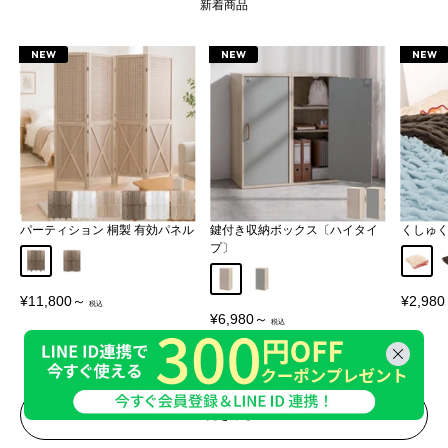
新着商品
NEW
NEW
NEW
パーティション 桐製 有効パネル
鍵付き収納ボックス〔ハイタイ
くしゅ
プ〕
Aタイプ
Bタイプ
アイボ
グレージュ
グレー
販
販
¥11,800～
¥2,98
売
売
販
¥6,980～
価
価
売
格
格
価
格
一覧をみる