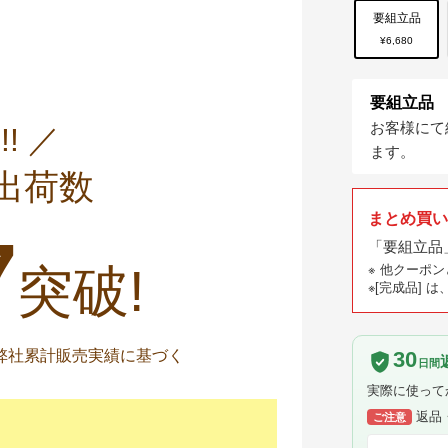
要組立品
¥6,680
要組立品
お客様にて
!! ／
ます。
出荷数
まとめ買
7
「要組立品
突破!
※
他クーポン
※
[完成品] 
30
までの弊社累計販売実績に基づく
日間
実際に使って
返品
ご注意