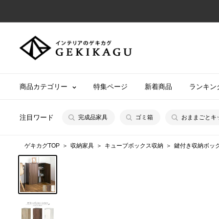
コ
ン
テ
【公
ン
式】
ツ
イ
に
ン
商品カテゴリー
特集ページ
新着商品
ランキン
ス
テ
キ
リ
ッ
注目ワード
完成品家具
ゴミ箱
おままごとキ
ア
プ
の
す
ゲキカグTOP
収納家具
キューブボックス収納
鍵付き収納ボッ
ゲ
る
キ
カ
グ