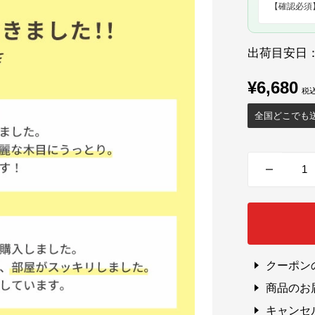
出荷目安日
販
¥6,680
売
全国どこでも
価
格
クーポン
商品のお
キャンセ