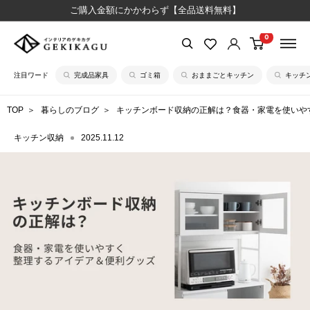
コ
ご購入金額にかかわらず【全品送料無料】
ン
0
【公
テ
式】
ン
注目ワード
完成品家具
ゴミ箱
おままごとキッチン
キッチ
イ
ツ
ン
に
TOP
暮らしのブログ
キッチンボード収納の正解は？食器・家電を使いや
テ
ス
リ
キ
キッチン収納
2025.11.12
ア
ッ
の
プ
ゲ
す
キ
る
カ
グ