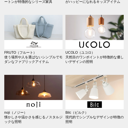
ートンが特徴的なシリーズ家具
がハッピーになれるキッズアイテム
FRUTO（フルート）
UCOLO（ユコロ）
使う場所や人を選ばないシンプルでモ
天然目のワンポイントが特徴的な優し
ダンなファブリックアイテム
いデザインの照明
noji（ノジー）
Bilc（ビルク）
懐かしさや温かさを感じるノスタルジ
現代的でシンプルなデザインが特徴の
ックな照明
照明