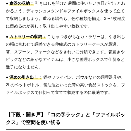
●
食器の収納：
引き出しを開けた瞬間に使いたいお皿がパッとわ
かるよう、ディッシュスタンドやファイルボックスを使って立て
て収納しましょう。重ねる場合も、色や種類を揃え、3〜4枚程度
に留めるのが美しく取り出しやすい枚数です。
●
カトラリーの収納：
ごちゃつきがちなカトラリーは、引き出し
の幅に合わせて調整できる伸縮式のカトラリーケースが最適。
箸、スプーン、フォークなどをきれいに分類できます。箸置きや
ピックなどの細かなアイテムは、小さな整理ボックスで仕切ると
迷子になりません。
●
深めの引き出し：
鍋やフライパン、ボウルなどの調理器具や、
2Lのペットボトル、醤油瓶といった背の高い食品ストックを、フ
ァイルボックスで仕切って立てて収納するのに最適です。
【下段・開き戸】「コの字ラック」と「ファイルボッ
クス」で空間を使い切る