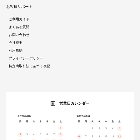
ラグ・マット
お客様サポート
人気商品ランキング
テーブル
酷暑対策特集
ダイニング
ご利用ガイド
ラタン調家具特集
ソファ・クッション
よくある質問
ストーン調家具特集
チェア・座椅子
お問い合わせ
おままごとシリーズ特集
デスク
会社概要
ガーデン特集
ミラー・ドレッサー
利用規約
トラベルアイテム特集
パーテーション・衝立
プライバシーポリシー
インテリア照明特集
ベッド・寝具
特定商取引法に基づく表記
収納家具特集
ベビー・キッズ
キッチン特集
ガーデン・エクステリア
ラグコレクション
生活雑貨・家電
オーダーすき間ラック
暮らしのブログ
営業日カレンダー