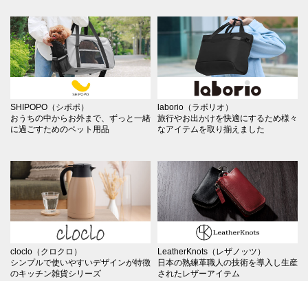
SHIPOPO（シポポ）
laborio（ラボリオ）
おうちの中からお外まで、ずっと一緒
旅行やお出かけを快適にするため様々
に過ごすためのペット用品
なアイテムを取り揃えました
cloclo（クロクロ）
LeatherKnots（レザノッツ）
シンプルで使いやすいデザインが特徴
日本の熟練革職人の技術を導入し生産
のキッチン雑貨シリーズ
されたレザーアイテム