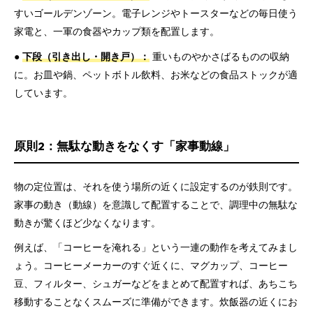
すいゴールデンゾーン。電子レンジやトースターなどの毎日使う
家電と、一軍の食器やカップ類を配置します。
●
下段（引き出し・開き戸）：
重いものやかさばるものの収納
に。お皿や鍋、ペットボトル飲料、お米などの食品ストックが適
しています。
原則2：無駄な動きをなくす「家事動線」
物の定位置は、それを使う場所の近くに設定するのが鉄則です。
家事の動き（動線）を意識して配置することで、調理中の無駄な
動きが驚くほど少なくなります。
例えば、「コーヒーを淹れる」という一連の動作を考えてみまし
ょう。コーヒーメーカーのすぐ近くに、マグカップ、コーヒー
豆、フィルター、シュガーなどをまとめて配置すれば、あちこち
移動することなくスムーズに準備ができます。炊飯器の近くにお