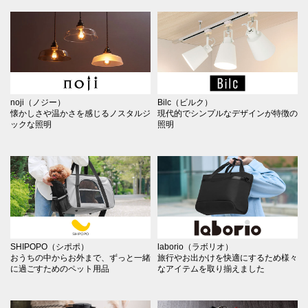
noji（ノジー）
Bilc（ビルク）
懐かしさや温かさを感じるノスタルジ
現代的でシンプルなデザインが特徴の
ックな照明
照明
SHIPOPO（シポポ）
laborio（ラボリオ）
おうちの中からお外まで、ずっと一緒
旅行やお出かけを快適にするため様々
に過ごすためのペット用品
なアイテムを取り揃えました