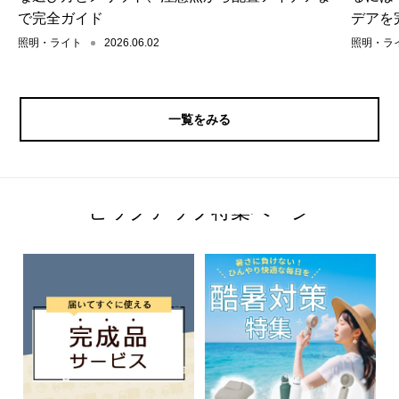
で完全ガイド
デアを
照明・ライト
2026.06.02
照明・ラ
一覧をみる
ピックアップ特集ページ