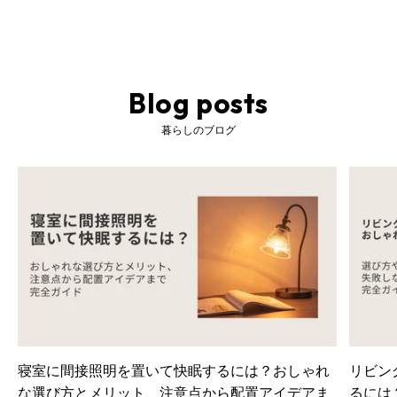
Blog posts
暮らしのブログ
寝室に間接照明を置いて快眠するには？おしゃれ
リビン
な選び方とメリット、注意点から配置アイデアま
るには