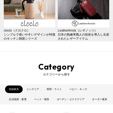
cloclo（クロクロ）
LeatherKnots（レザノッツ）
シンプルで使いやすいデザインが特徴
日本の熟練革職人の技術を導入し生産
のキッチン雑貨シリーズ
されたレザーアイテム
Category
カテゴリーから探す
収納家具
インテリア
照明・ライト
ベビー・キッズ
生活雑貨・家電
ベッド・寝具
ガーデン・エクステリア
オーダー家具