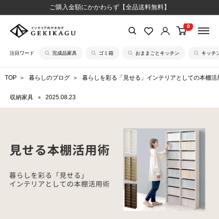
コ
ご購入金額にかかわらず【全品送料無料】
ン
0
【公
テ
式】
ン
注目ワード
完成品家具
ゴミ箱
おままごとキッチン
キッチ
イ
ツ
ン
に
TOP
暮らしのブログ
暮らしを彩る「見せる」インテリアとしての本棚活
テ
ス
リ
キ
収納家具
2025.08.23
ア
ッ
の
プ
ゲ
す
キ
る
カ
グ