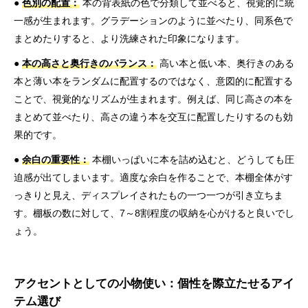
●
色別の配置：
本の背表紙の色で分類して並べると、視覚的に統
一感が生まれます。グラデーションのように並べたり、同系色で
まとめたりすると、より洗練された印象になります。
●
本の高さと奥行きのバランス：
高い本と低い本、奥行きのある
本と薄い本をランダムに配置するのではなく、意図的に配置する
ことで、視覚的なリズムが生まれます。例えば、同じ高さの本を
まとめて並べたり、高さの違う本を交互に配置したりするのも効
果的です。
●
余白の重要性：
本棚いっぱいに本を詰め込むと、どうしても圧
迫感が出てしまいます。適度な余白を作ることで、本棚全体がす
っきりと見え、ディスプレイされたもの一つ一つが引き立ちま
す。棚板の数に対して、7～8割程度の収納を心がけると良いでし
ょう。
アクセントとしての小物使い：個性を際立たせるアイ
テム選び