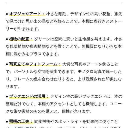
●
オブジェやアート：
小さな彫刻、デザイン性の高い花瓶、旅先
で見つけた思い出の品などを飾ることで、本棚に奥行きとストー
リーが生まれます。
●
植物の配置：
グリーンは空間に潤いと生命感を与えます。小さ
な観葉植物や多肉植物などを置くことで、無機質になりがちな本
棚に温かみをプラスできます。
●
写真立てやフォトフレーム：
大切な写真やアートを飾ること
で、パーソナルな空間を演出できます。モノクロ写真で統一した
り、フレームの色を合わせたりすると、より洗練された印象にな
ります。
●
ブックエンドの活用：
デザイン性の高いブックエンドは、本の
整理だけでなく、本棚のアクセントとしても機能します。ユニー
クな形や素材のものを選ぶと、個性が光ります。
●
照明の工夫：
間接照明やスポットライトを効果的に使うこと