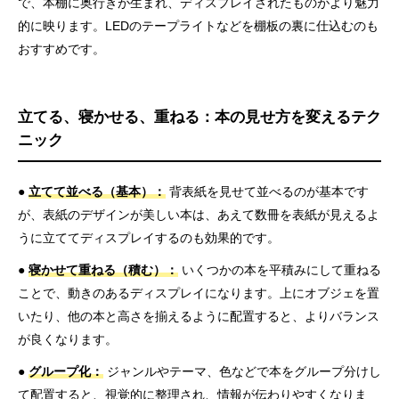
で、本棚に奥行きが生まれ、ディスプレイされたものがより魅力
的に映ります。LEDのテープライトなどを棚板の裏に仕込むのも
おすすめです。
立てる、寝かせる、重ねる：本の見せ方を変えるテク
ニック
●
立てて並べる（基本）：
背表紙を見せて並べるのが基本です
が、表紙のデザインが美しい本は、あえて数冊を表紙が見えるよ
うに立ててディスプレイするのも効果的です。
●
寝かせて重ねる（積む）：
いくつかの本を平積みにして重ねる
ことで、動きのあるディスプレイになります。上にオブジェを置
いたり、他の本と高さを揃えるように配置すると、よりバランス
が良くなります。
●
グループ化：
ジャンルやテーマ、色などで本をグループ分けし
て配置すると、視覚的に整理され、情報が伝わりやすくなりま